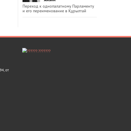
Переход к однопалатному Парламенту
и его переименование в Құрылтай
4, от