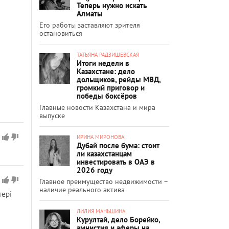
Теперь нужно искать
Алматы
Его работы заставляют зрителя
остановиться
ТАТЬЯНА РАДЗИШЕВСКАЯ
Итоги недели в
Казахстане: дело
дольщиков, рейды МВД,
громкий приговор и
победы боксёров
Главные новости Казахстана и мира
выпуске
ИРИНА МИРОНОВА
Дубай после бума: стоит
ли казахстанцам
инвестировать в ОАЭ в
2026 году
Главное преимущество недвижимости –
наличие реального актива
тері
ЛИЛИЯ МАНЬШИНА
Курултай, дело Борейко,
амнистия и аферы на