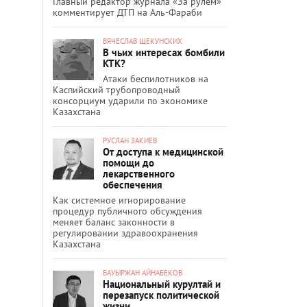
Главный редактор журнала «За рулём»
комментирует ДТП на Аль-Фараби
ВЯЧЕСЛАВ ЩЕКУНСКИХ
В чьих интересах бомбили
КТК?
Атаки беспилотников на
Каспийский трубопроводный
консорциум ударили по экономике
Казахстана
РУСЛАН ЗАКИЕВ
От доступа к медицинской
помощи до
лекарственного
обеспечения
Как системное игнорирование
процедур публичного обсуждения
меняет баланс законности в
регулировании здравоохранения
Казахстана
БАУЫРЖАН АЙНАБЕКОВ
Национальный курултай и
перезапуск политической
жизни