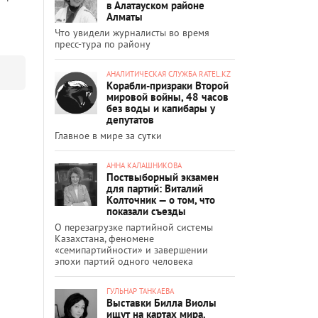
в Алатауском районе
Алматы
Что увидели журналисты во время
пресс-тура по району
АНАЛИТИЧЕСКАЯ СЛУЖБА RATEL.KZ
Корабли-призраки Второй
мировой войны, 48 часов
без воды и капибары у
депутатов
Главное в мире за сутки
АННА КАЛАШНИКОВА
Поствыборный экзамен
для партий: Виталий
Колточник — о том, что
показали съезды
О перезагрузке партийной системы
Казахстана, феномене
«семипартийности» и завершении
эпохи партий одного человека
ГУЛЬНАР ТАНКАЕВА
Выставки Билла Виолы
ищут на картах мира.