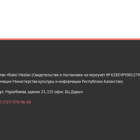
о «Ratel Media» (Свидетельство о постановке на переучёт № KZ85VPY0012799
рмации Министерства культуры и информации Республики Казахстан).
 ул. Муратбаева, здание 23, 225 офис, БЦ Дарын
7 (727) 970-96-68