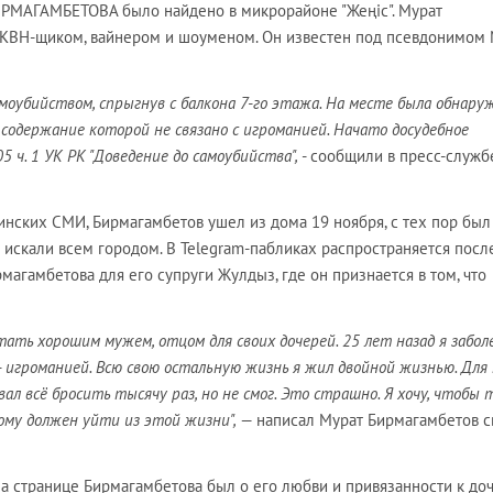
ИРМАГАМБЕТОВА было найдено в микрорайоне "Жеңіс". Мурат
 КВН-щиком, вайнером и шоуменом. Он известен под псевдонимом
амоубийством, спрыгнув с балкона 7-го этажа. На месте была обнару
 содержание которой не связано с игроманией. Начато досудебное
05 ч. 1 УК РК "Доведение до самоубийства",
- сообщили в пресс-служб
нских СМИ, Бирмагамбетов ушел из дома 19 ноября, с тех пор был
о искали всем городом. В Telegram-пабликах распространяется пос
агамбетова для его супруги Жулдыз, где он признается в том, что
тать хорошим мужем, отцом для своих дочерей. 25 лет назад я забол
- игроманией. Всю свою остальную жизнь я жил двойной жизнью. Для
вал всё бросить тысячу раз, но не смог. Это страшно. Я хочу, чтобы 
ому должен уйти из этой жизни",
— написал Мурат Бирмагамбетов с
а странице Бирмагамбетова был о его любви и привязанности к до