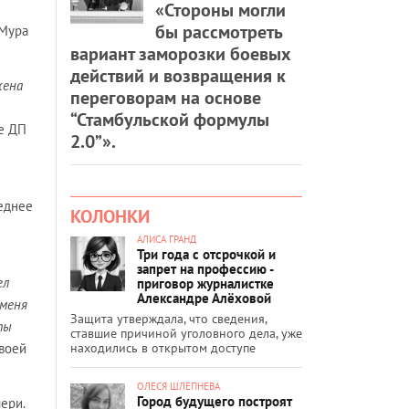
«Стороны могли
бы рассмотреть
 Мура
вариант заморозки боевых
действий и возвращения к
жена
переговорам на основе
“Стамбульской формулы
е ДП
2.0”».
леднее
КОЛОНКИ
АЛИСА ГРАНД
Три года с отсрочкой и
запрет на профессию -
ел
приговор журналистке
Александре Алёховой
 меня
Защита утверждала, что сведения,
ты
ставшие причиной уголовного дела, уже
находились в открытом доступе
воей
ОЛЕСЯ ШЛЕПНЕВА
Город будущего построят
чери.