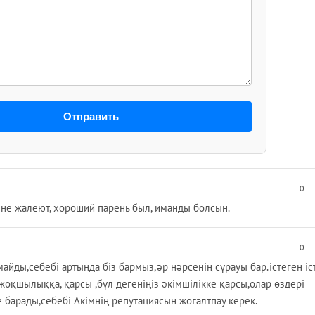
Отправить
0
не жалеют, хороший парень был, иманды болсын.
0
айды,себебі артында біз бармыз,әр нәрсенің сұрауы бар.істеген іс
, жоқшылыққа, қарсы ,бұл дегеніңіз әкімшілікке қарсы,олар өздері
 барады,себебі Акімнің репутациясын жоғалтпау керек.