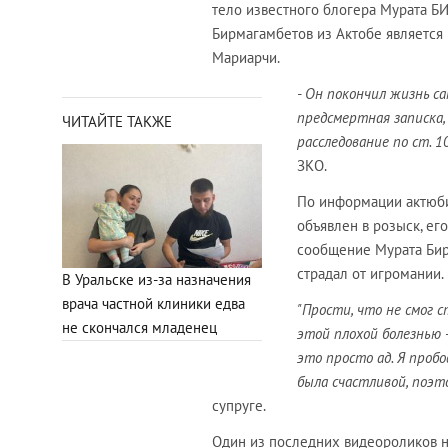
тело известного блогера Мурата Б
Бирмагамбетов из Актобе является
Мариарчи.
- Он покончил жизнь с
предсмертная записка,
ЧИТАЙТЕ ТАКЖЕ
расследование по ст. 1
ЗКО.
По информации актюби
объявлен в розыск, ег
сообщение Мурата Бирм
страдал от игромании.
В Уральске из-за назначения
врача частной клиники едва
"Прости, что не смог с
не скончался младенец
этой плохой болезнью 
это просто ад. Я пробо
была счастливой, поэт
супруге.
Один из последних видеороликов н