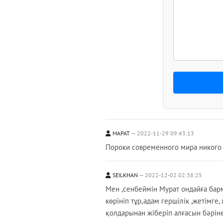
МАРАТ
2022-11-29 09:43:13
Пороки современного мира никого 
SEILKHAN
2022-12-02 02:38:25
Мен ,сенбеймін Мурат ондайға барм
көрініп тұр,адам гершілік ,жетімге
қолдарынан жіберіп алғасын бәріне