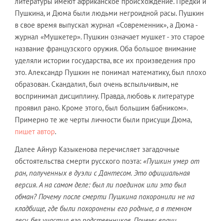
литературы имеют африканское происхождение. Предки и
Пушкина, и Дюма были людьми негроидной расы. Пушкин
в свое время выпускал журнал «Современник», а Дюма -
журнал «Мушкетер». Пушкин означает мушкет - это старое
название французского оружия. Оба большое внимание
уделяли истории государства, все их произведения про
это. Александр Пушкин не понимал математику, был плохо
образован. Скандалил, был очень вспыльчивым, не
воспринимал дисциплину. Правда, любовь к литературе
проявил рано. Кроме этого, был большим бабником».
Примерно те же черты личности были присущи Дюма,
пишет автор
.
Далее Айнур Казыкенова перечисляет загадочные
обстоятельства смерти русского поэта:
«Пушкин умер от
ран, полученных в дуэли с Дантесом. Это официальная
версия. А на самом деле: был ли поединок или это был
обман? Почему после смерти Пушкина похоронили не на
кладбище, где были похоронены его родные, а в темном
лесу, без участия его родственников. Почему врачи,