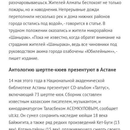
разочаровываешься. Жителей Алматы беспокоят не только
пожары, но и наводнения. Непрерывные дожди
переполнили несколько рек и дома нижних районов
города остались под водой», - говорится в статье. В
трудном положении оказались и жители микрорайона
«Шанырак». «Пока не известно, когда обратят внимание на
страдания жителей «Шанырака», ведь все чиновники под
руководством акима города озабочены «Юбилейным»», -
пишет издание.
Антологию шертпе-кюев презентуют в Астане
14 мая этого года в Национальной академической
библиотеке Астаны презентуют CD-альбом «Талтүс»,
включающий 73 шертпе-кюя. Сборник составлен
известным казахским писателем, музыкантом, и
кинодраматургом Таласбеком АСЕМКУЛОВЫМ, сообщает
ult.kz. Он сумел сохранить наследие кюйши 18 века
Байжигита, а также ряд редких произведений Кет-Буги (13
век), Котана-тайшы (15 век), оплакивающего смерть своего