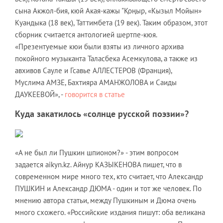
сына Акжол-бия, кюй Акая-кажы "Қоңыр, «Кызыл Мойын»
Куандыка (18 век), Таттимбета (19 век). Таким образом, этот
сборник считается антологией шертпе-кюя.
«Презентуемые кюи были взяты из личного архива
покойного музыканта Таласбека Асемкулова, а также из
авхивов Сауле и Гсавье АЛЛЕСТЕРОВ (Франция),
Муслима АМЗЕ, Бахтияра АМАНЖОЛОВА и Саиды
ДАУКЕЕВОЙ», -
говорится в статье
Куда закатилось «солнце русской поэзии»?
«А не был ли Пушкин шпионом?» - этим вопросом
задается aikyn.kz. Айнур КАЗЫКЕНОВА пишет, что в
современном мире много тех, кто считает, что Александр
ПУШКИН и Александр ДЮМА - один и тот же человек. По
мнению автора статьи, между Пушкиным и Дюма очень
много схожего. «Российские издания пишут: оба великана