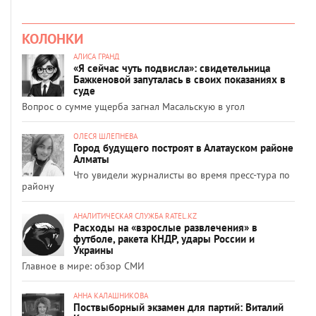
КОЛОНКИ
АЛИСА ГРАНД
«Я сейчас чуть подвисла»: свидетельница
Бажкеновой запуталась в своих показаниях в
суде
Вопрос о сумме ущерба загнал Масальскую в угол
ОЛЕСЯ ШЛЕПНЕВА
Город будущего построят в Алатауском районе
Алматы
Что увидели журналисты во время пресс-тура по
району
АНАЛИТИЧЕСКАЯ СЛУЖБА RATEL.KZ
Расходы на «взрослые развлечения» в
футболе, ракета КНДР, удары России и
Украины
Главное в мире: обзор СМИ
АННА КАЛАШНИКОВА
Поствыборный экзамен для партий: Виталий