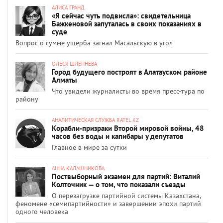
АЛИСА ГРАНД
«Я сейчас чуть подвисла»: свидетельница
Бажкеновой запуталась в своих показаниях в
суде
Вопрос о сумме ущерба загнал Масальскую в угол
ОЛЕСЯ ШЛЕПНЕВА
Город будущего построят в Алатауском районе
Алматы
Что увидели журналисты во время пресс-тура по
району
АНАЛИТИЧЕСКАЯ СЛУЖБА RATEL.KZ
Корабли-призраки Второй мировой войны, 48
часов без воды и капибары у депутатов
Главное в мире за сутки
АННА КАЛАШНИКОВА
Поствыборный экзамен для партий: Виталий
Колточник — о том, что показали съезды
О перезагрузке партийной системы Казахстана,
феномене «семипартийности» и завершении эпохи партий
одного человека