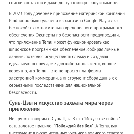
списки контактов и даже доступ к микрофону и камере.
В 2023 году дочернее приложение материнской компании
Pinduoduo было удалено из магазина Google Play из-за
беспокойства относительно вредоносного программного
обеспечения. Эксперты по безопасности предупредили,
что приложение Temu может функционировать как
шпионское программное обеспечение, собирая личные
данные, позволяя осуществлять слежку и создавая
идеальную основу даже для кибератак. Так что, вполне
вероятно, что Temu – это не просто платформа
электронной коммерции, а инструмент сбора данных с
серьезными последствиями для национальной
безопасности.
Сунь-Цзы и искусство захвата мира через
приложения
Не зря мы говорим о Сунь-Цзы. В его "Искусстве войны"
есть золотое правило:
"Побеждай без боя"
. А Temu, как
инструмент в руках истинных учеников великого стратега,