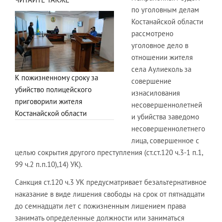
по уголовным делам
Костанайской области
рассмотрено
уголовное дело в
отношении жителя
села Аулиеколь за
К пожизненному сроку за
совершение
убийство полицейского
изнасилования
приговорили жителя
несовершеннолетней
Костанайской области
и убийства заведомо
несовершеннолетнего
лица, совершенное с
целью сокрытия другого преступления (ст.ст.120 ч.3-1 п.1,
99 ч.2 п.п.10),14) УК).
Санкция ст.120 ч.3 УК предусматривает безальтернативное
наказание в виде лишения свободы на срок от пятнадцати
до семнадцати лет с пожизненным лишением права
занимать определенные должности или заниматься