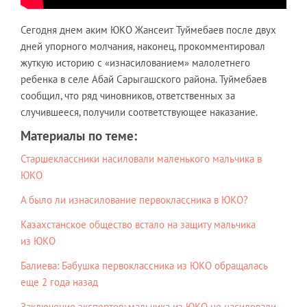
Сегодня днем аким ЮКО Жансеит Туймебаев после двух
дней упорного молчания, наконец, прокомментировал
жуткую историю с «изнасилованием» малолетнего
ребенка в селе Абай Сарыгашского района. Туймебаев
сообщил, что ряд чиновников, ответственных за
случившееся, получили соответствующее наказание.
Материалы по теме:
Старшеклассники насиловали маленького мальчика в
ЮКО
А было ли изнасилование первоклассника в ЮКО?
Казахстанское общество встало на защиту мальчика
из ЮКО
Балиева: Бабушка первоклассника из ЮКО обращалась
еще 2 года назад
Заключение экспертов: мальчика из ЮКО не насиловали