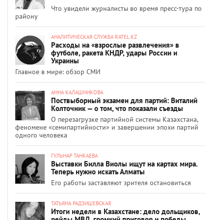
Что увидели журналисты во время пресс-тура по
району
АНАЛИТИЧЕСКАЯ СЛУЖБА RATEL.KZ
Расходы на «взрослые развлечения» в
футболе, ракета КНДР, удары России и
Украины
Главное в мире: обзор СМИ
АННА КАЛАШНИКОВА
Поствыборный экзамен для партий: Виталий
Колточник — о том, что показали съезды
О перезагрузке партийной системы Казахстана,
феномене «семипартийности» и завершении эпохи партий
одного человека
ГУЛЬНАР ТАНКАЕВА
Выставки Билла Виолы ищут на картах мира.
Теперь нужно искать Алматы
Его работы заставляют зрителя остановиться
ТАТЬЯНА РАДЗИШЕВСКАЯ
Итоги недели в Казахстане: дело дольщиков,
рейды МВД, громкий приговор и победы