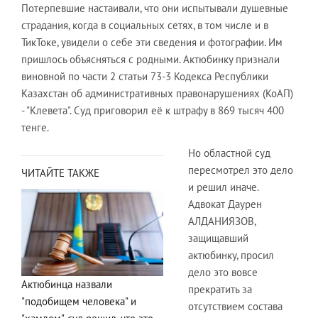
Потерпевшие настаивали, что они испытывали душевные
страдания, когда в социальных сетях, в том числе и в
ТикТоке, увидели о себе эти сведения и фотографии. Им
пришлось объясняться с родными. Актюбинку признали
виновной по части 2 статьи 73-3 Кодекса Республики
Казахстан об административных правонарушениях (КоАП)
- "Клевета". Суд приговорил её к штрафу в 869 тысяч 400
тенге.
Но областной суд
пересмотрел это дело
ЧИТАЙТЕ ТАКЖЕ
и решил иначе.
Адвокат Даурен
АЛДАНИЯЗОВ,
защищавший
актюбинку, просил
дело это вовсе
Актюбинца назвали
прекратить за
"подобищем человека" и
отсутствием состава