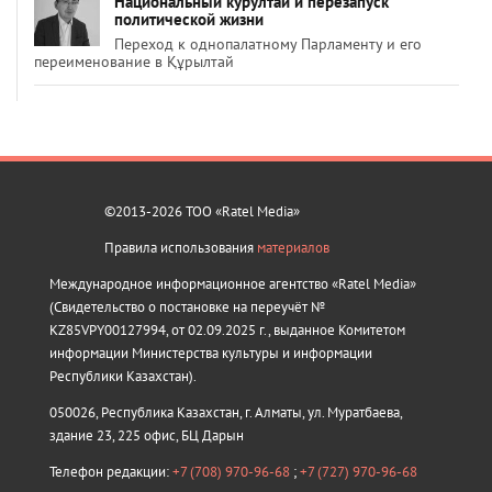
Национальный курултай и перезапуск
политической жизни
Переход к однопалатному Парламенту и его
переименование в Құрылтай
©2013-2026 ТОО «Ratel Media»
Правила использования
материалов
Международное информационное агентство «Ratel Media»
(Свидетельство о постановке на переучёт №
KZ85VPY00127994, от 02.09.2025 г., выданное Комитетом
информации Министерства культуры и информации
Республики Казахстан).
050026, Республика Казахстан, г. Алматы, ул. Муратбаева,
здание 23, 225 офис, БЦ Дарын
Телефон редакции:
+7 (708) 970-96-68
;
+7 (727) 970-96-68