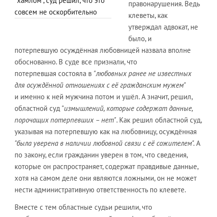
"хамлом", суд решил, что это
правонарушения. Ведь
совсем не оскорбительно
клеветы, как
утверждал адвокат, не
было, и
потерпевшую осуждённая любовницей назвала вполне
обоснованно. В суде все признали, что
потерпевшая состояла в
"любовных ранее не известных
для осуждённой отношениях с её гражданским мужем"
и именно к ней мужчина потом и ушёл. А значит, решил,
областной суд "
измышлений, которые содержат данные,
порочащих потерпевших – нет"
. Как решил областной суд,
указывая на потерпевшую как на любовницу, осуждённая
"была уверена в наличии любовной связи с её сожителем".
А
по закону, если гражданин уверен в том, что сведения,
которые он распространяет, содержат правдивые данные,
хотя на самом деле они являются ложными, он не может
нести административную ответственность по клевете.
Вместе с тем областные судьи решили, что