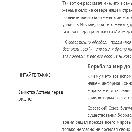
Так вот, он рассказал мне, что в с
жены, в село на севере нашей стра
горячительного (а отмечать он мог
учился в Москве), брат его жены вд
Газпром перекроет вам газ? Замер
- Я совершенно обалдел,
- поделился
беспокоишься?» - спросил я брата ж
газ провели. У вас его вообще никогд
Борьба за мир до
ЧИТАЙТЕ ТАКЖЕ
К чему я это всё вспо
нашем информационном
мировые или заграничн
Зачистка Астаны перед
свои, которых выше кр
ЭКСПО
Советский Союз, будучи
существования боролся
время решал прежде всего мировые 
только негласно не посылал своих 