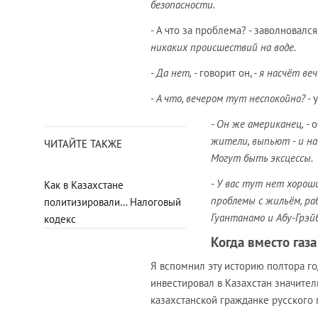
безопасности.
- А что за проблема? - заволновался 
никаких происшествий на воде.
- Да нет, -
говорит он, -
я насчёт веч
- А что, вечером тут неспокойно?
- 
- Он же американец,
- 
жители, выпьют - и на
ЧИТАЙТЕ ТАКЖЕ
Могут быть эксцессы.
- У вас тут нет хороши
Как в Казахстане
проблемы с жильём, ра
политизировали… Налоговый
Гуантанамо и Абу-Грэй
кодекс
Когда вместо газа
Я вспомнил эту историю полтора г
инвестировал в Казахстан значител
казахстанской гражданке русского