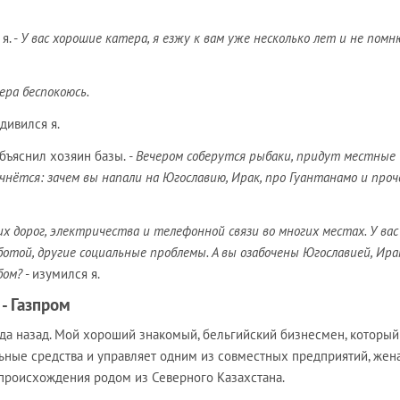
я. -
У вас хорошие катера, я езжу к вам уже несколько лет и не помн
ера беспокоюсь.
удивился я.
объяснил хозяин базы.
- Вечером соберутся рыбаки, придут местные
чнётся: зачем вы напали на Югославию, Ирак, про Гуантанамо и проч
х дорог, электричества и телефонной связи во многих местах. У вас
ботой, другие социальные проблемы. А вы озабочены Югославией, Ира
бом?
- изумился я.
 - Газпром
ода назад. Мой хороший знакомый, бельгийский бизнесмен, который
ьные средства и управляет одним из совместных предприятий, жена
 происхождения родом из Северного Казахстана.