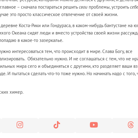
лавное – сначала постараться решить
свои
проблемы, устроить
себ
чае это просто классическое отвлечение от своей жизни.
в деревне Коста-Рики или Гондураса, в каком-нибудь бантустане на ю
ихого Океана сидят люди и вместо устройства своей жизни рассужд
попадаю в какое-то зазеркалье.
нужно интересоваться тем, что происходит в мире. Слава Богу, все
нализировать. Обязательно нужно. И не соглашаться с тем, что не нр
сильных мира сего и объединяться с другими, кто разделяет ваши вз
е. И пытаться сделать что-то тоже нужно. Но начинать надо с того, 
ерских химер.