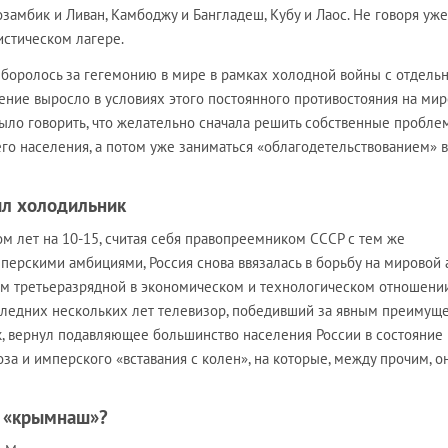
замбик и Ливан, Камбоджу и Бангладеш, Кубу и Лаос. Не говоря уже
истическом лагере.
 боролось за гегемонию в мире в рамках холодной войны с отдель
ение выросло в условиях этого постоянного противостояния на ми
было говорить, что желательно сначала решить собственные пробле
го населения, а потом уже заниматься «облагодетельствованием» 
ил холодильник
м лет на 10-15, считая себя правопреемником СССР с тем же
ерскими амбициями, Россия снова ввязалась в борьбу на мировой 
том третьеразрядной в экономическом и технологическом отношени
оследних нескольких лет телевизор, победивший за явным преимущ
, вернул подавляющее большинство населения России в состояние
за и имперского «вставания с колен», на которые, между прочим, о
е «крымнаш»?