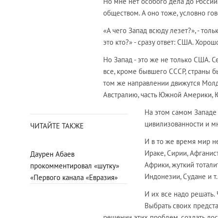
Но мне нет особого дела до Росси
обществом. А оно тоже, условно г
«А чего Запад всюду лезет?», - тол
это кто?» - сразу ответ: США. Хорош
Но Запад - это же не только США. С
все, кроме бывшего СССР, страны б
том же направлении движутся Молда
Австралию, часть Южной Америки, Ю
На этом самом Западе
цивилизованности и м
ЧИТАЙТЕ ТАКЖЕ
И в то же время мир 
Ираке, Сирии, Афганис
Даурен Абаев
Африки, жуткий тотали
прокомментировал «шутку»
Индонезии, Судане и т
«Первого канала «Евразия»
И их все надо решать.
Выбрать своих предста
решении этих проблем, создать дос