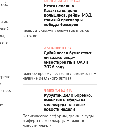
ТАТЬЯНА РАДЗИШЕВСКАЯ
 обо
Итоги недели в
Казахстане: дело
дольщиков, рейды МВД,
громкий приговор и
ными
победы боксёров
ровой
Главные новости Казахстана и мира
мы,
выпуске
всего
ИРИНА МИРОНОВА
Дубай после бума: стоит
ли казахстанцам
инвестировать в ОАЭ в
2026 году
Главное преимущество недвижимости –
арене.
наличие реального актива
и
еством
ЛИЛИЯ МАНЬШИНА
Курултай, дело Борейко,
амнистия и аферы на
миллиарды: главные
но
новости недели
Политические реформы, громкие суды
и аферы на миллиарды — главные
новости недели