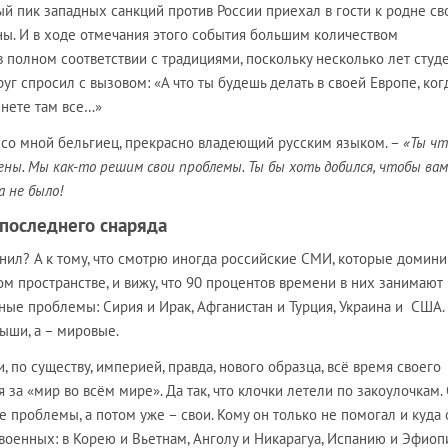
амый пик западных санкций против России приехал в гости к родне св
ны. И в ходе отмечания этого события большим количеством
 в полном соответствии с традициями, поскольку несколько лет студ
руг спросил с вызовом: «А что ты будешь делать в своей Европе, ког
знете там все…»
 со мной бельгиец, прекрасно владеющий русским языком. –
«Ты чт
ены. Мы как-то решим свои проблемы. Ты бы хоть добился, чтобы вам
а не было!
 последнего снаряда
мнил? А к тому, что смотрю иногда российские СМИ, которые домини
 пространстве, и вижу, что 90 процентов времени в них занимают
ые проблемы: Сирия и Ирак, Афганистан и Турция, Украина и США.
ыши, а – мировые.
, по существу, империей, правда, нового образца, всё время своего
 за «мир во всём мире». Да так, что клочки летели по закоулочкам.
проблемы, а потом уже – свои. Кому он только не помогал и куда 
военных: в Корею и Вьетнам, Анголу и Никарагуа, Испанию и Эфиоп