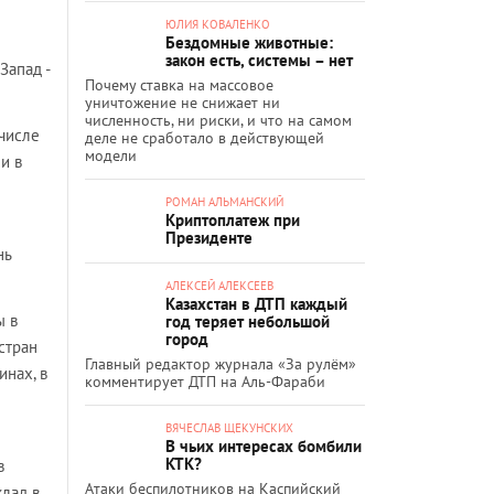
ЮЛИЯ КОВАЛЕНКО
Бездомные животные:
закон есть, системы – нет
Запад -
Почему ставка на массовое
уничтожение не снижает ни
численность, ни риски, и что на самом
 числе
деле не сработало в действующей
модели
и в
РОМАН АЛЬМАНСКИЙ
Криптоплатеж при
Президенте
нь
АЛЕКСЕЙ АЛЕКСЕЕВ
Казахстан в ДТП каждый
ы в
год теряет небольшой
город
стран
Главный редактор журнала «За рулём»
инах, в
комментирует ДТП на Аль-Фараби
ВЯЧЕСЛАВ ЩЕКУНСКИХ
В чьих интересах бомбили
КТК?
в
Атаки беспилотников на Каспийский
клад в