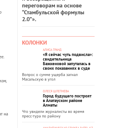
переговорам на основе
“Стамбульской формулы
ю
2.0”».
КОЛОНКИ
АЛИСА ГРАНД
«Я сейчас чуть подвисла»:
ее.
свидетельница
Бажкеновой запуталась в
своих показаниях в суде
Вопрос о сумме ущерба загнал
Масальскую в угол
ком,
ОЛЕСЯ ШЛЕПНЕВА
Город будущего построят
в Алатауском районе
Алматы
Что увидели журналисты во время
т на
пресс-тура по району
АНАЛИТИЧЕСКАЯ СЛУЖБА RATEL.KZ