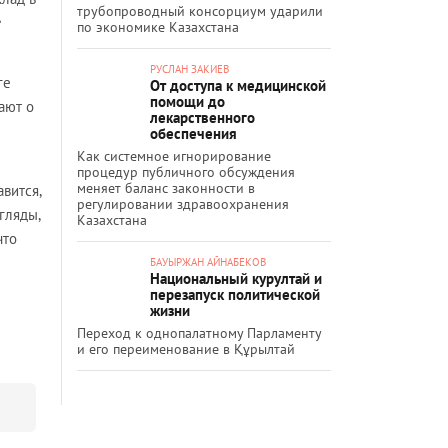
трубопроводный консорциум ударили
е
по экономике Казахстана
РУСЛАН ЗАКИЕВ
ге
От доступа к медицинской
помощи до
ают о
лекарственного
обеспечения
Как системное игнорирование
процедур публичного обсуждения
меняет баланс законности в
авится,
регулировании здравоохранения
гляды,
Казахстана
что
БАУЫРЖАН АЙНАБЕКОВ
Национальный курултай и
перезапуск политической
жизни
Переход к однопалатному Парламенту
и его переименование в Құрылтай