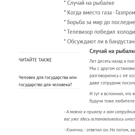
* Случай на рыбалке
* Когда вместо газа - Газпро
* Борьба за мир до последн
* Телевизор победил холод
* Обсуждают ли в бандуста
Случай на рыбалк
ЧИТАЙТЕ ТАКЖЕ
Лет десять назад я по
Мы с другом останови
разговорились с её хо
Человек для государства или
даже сотрудник посоль
государство для человека?
И тут я вспомнил, что
будучи тоже любителем
- А можно я привезу к вам сотрудни
вас уже здесь останавливались ин
- Конечно,
- ответил он. Но потом, з