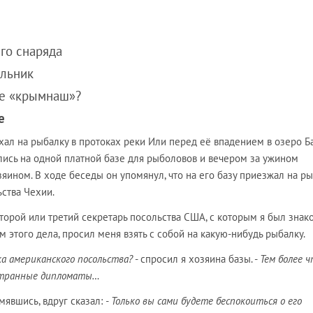
м
его снаряда
ильник
не «крымнаш»?
е
ехал на рыбалку в протоках реки Или перед её впадением в озеро Б
лись на одной платной базе для рыболовов и вечером за ужином
зяином. В ходе беседы он упомянул, что на его базу приезжал на р
ства Чехии.
 второй или третий секретарь посольства США, с которым я был знак
 этого дела, просил меня взять с собой на какую-нибудь рыбалку.
ка американского посольства?
- спросил я хозяина базы. -
Тем более ч
остранные дипломаты…
амявшись, вдруг сказал:
- Только вы сами будете беспокоиться о его