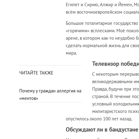
Египет и Сирию, Алжир и Йемен, Мо
всём восточноевропейском социал
Большое тоталитарное государство
«горячими» всплесками. Моё покол
арене, в котором как-то неудобно 
сделать нормальной жизнь для свое
мира.
Телевизор побед
ЧИТАЙТЕ ТАКЖЕ
С некоторым перерыво
великодержавными имп
Правда, будучи при э
Почему у граждан аллергия на
страной. В течение п
«ментов»
условный холодильник
милитаристского психо
опустилось около 100 лет назад.
Обсуждают ли в бандустан