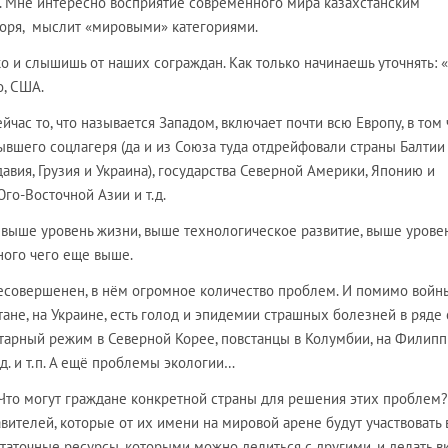
и. Мне интересно восприятие современного мира казахстанским
оворя, мыслит «мировыми» категориями.
ько и слышишь от наших сограждан. Как только начинаешь уточнять: «
о, США.
ейчас то, что называется Западом, включает почти всю Европу, в том
ывшего соцлагеря (да и из Союза туда отдрейфовали страны Балтии 
вия, Грузия и Украина), государства Северной Америки, Японию и
го-Восточной Азии и т.д.
 выше уровень жизни, выше технологическое развитие, выше урове
ного чего еще выше.
несовершенен, в нём огромное количество проблем. И помимо войн
тане, на Украине, есть голод и эпидемии страшных болезней в ряде 
тарный режим в Северной Корее, повстанцы в Колумбии, на Филипп
.д. и т.п. А ещё проблемы экологии…
 Что могут граждане конкретной страны для решения этих проблем?
вителей, которые от их имени на мировой арене будут участвовать 
таточные ресурсы, которыми можно делиться с другими, и делать в