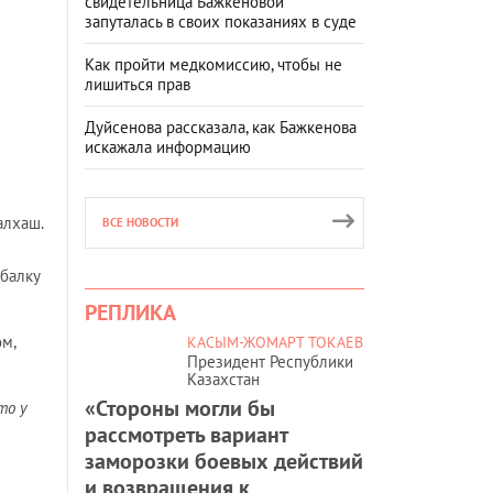
свидетельница Бажкеновой
запуталась в своих показаниях в суде
Как пройти медкомиссию, чтобы не
лишиться прав
Дуйсенова рассказала, как Бажкенова
искажала информацию
алхаш.
ВСЕ НОВОСТИ
ыбалку
РЕПЛИКА
ом,
КАСЫМ-ЖОМАРТ ТОКАЕВ
Президент Республики
Казахстан
«Стороны могли бы
то у
рассмотреть вариант
заморозки боевых действий
и возвращения к