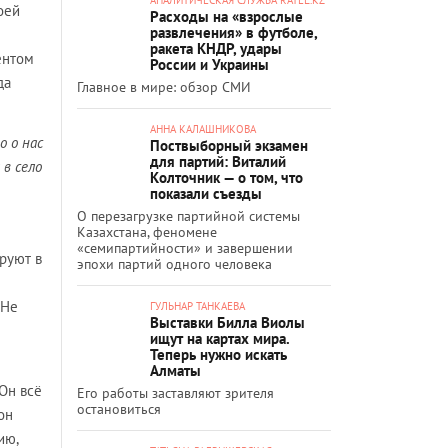
оей
Расходы на «взрослые
развлечения» в футболе,
ракета КНДР, удары
ентом
России и Украины
да
Главное в мире: обзор СМИ
АННА КАЛАШНИКОВА
о о нас
Поствыборный экзамен
для партий: Виталий
 в село
Колточник — о том, что
показали съезды
О перезагрузке партийной системы
Казахстана, феномене
«семипартийности» и завершении
руют в
эпохи партий одного человека
 Не
ГУЛЬНАР ТАНКАЕВА
Выставки Билла Виолы
ищут на картах мира.
Теперь нужно искать
Алматы
 Он всё
Его работы заставляют зрителя
остановиться
он
ию,