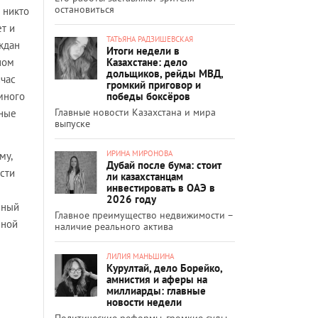
остановиться
 никто
т и
ТАТЬЯНА РАДЗИШЕВСКАЯ
ждан
Итоги недели в
Казахстане: дело
ном
дольщиков, рейды МВД,
йчас
громкий приговор и
победы боксёров
много
Главные новости Казахстана и мира
ьные
выпуске
ИРИНА МИРОНОВА
му,
Дубай после бума: стоит
сти
ли казахстанцам
инвестировать в ОАЭ в
2026 году
нный
Главное преимущество недвижимости –
нной
наличие реального актива
ЛИЛИЯ МАНЬШИНА
Курултай, дело Борейко,
амнистия и аферы на
миллиарды: главные
новости недели
Политические реформы, громкие суды