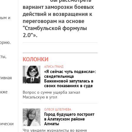
вариант заморозки боевых
действий и возвращения к
ным и
переговорам на основе
“Стамбульской формулы
2.0”».
орию.
и
ты,
КОЛОНКИ
АЛИСА ГРАНД
«Я сейчас чуть подвисла»:
свидетельница
тивная
Бажкеновой запуталась в
своих показаниях в суде
акже
Вопрос о сумме ущерба загнал
Масальскую в угол
ОЛЕСЯ ШЛЕПНЕВА
Город будущего построят
в Алатауском районе
Алматы
гически
Что увидели журналисты во время