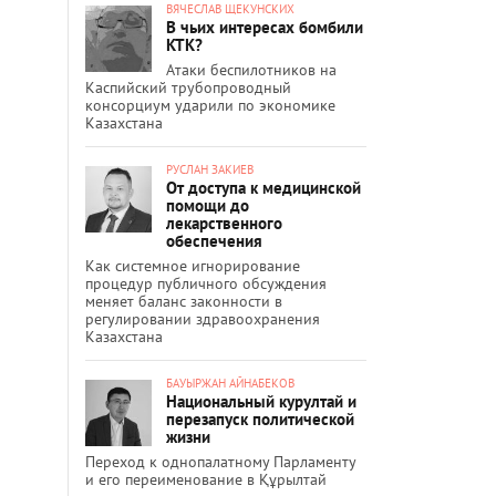
ВЯЧЕСЛАВ ЩЕКУНСКИХ
В чьих интересах бомбили
КТК?
Атаки беспилотников на
Каспийский трубопроводный
консорциум ударили по экономике
Казахстана
РУСЛАН ЗАКИЕВ
От доступа к медицинской
помощи до
лекарственного
обеспечения
Как системное игнорирование
процедур публичного обсуждения
меняет баланс законности в
регулировании здравоохранения
Казахстана
БАУЫРЖАН АЙНАБЕКОВ
Национальный курултай и
перезапуск политической
жизни
Переход к однопалатному Парламенту
и его переименование в Құрылтай