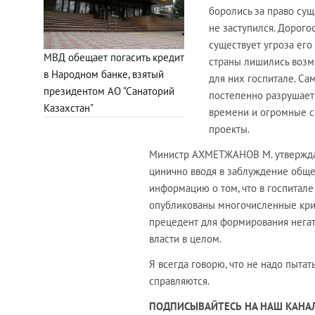
боролись за право сущ
не заступился. Дорог
существует угроза его
МВД обещает погасить кредит
страны лишились возм
в Народном банке, взятый
для них госпитале. Са
президентом АО "Санаторий
постепенно разрушаетс
Казахстан"
времени и огромные с
проекты.
Министр АХМЕТЖАНОВ М. утверждает
цинично вводя в заблуждение обще
информацию о том, что в госпитале
опубликованы многочисленные кри
прецедент для формирования негат
власти в целом.
Я всегда говорю, что не надо пыта
справляются.
ПОДПИСЫВАЙТЕСЬ НА НАШ КАНАЛ