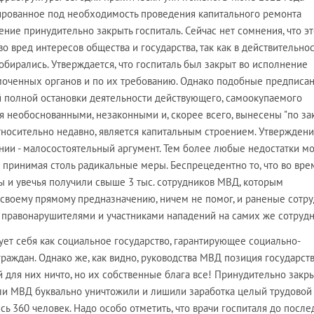
ированное под необходимость проведения капитального ремонта
ие принудительно закрыть госпиталь. Сейчас нет сомнения, что э
 вред интересов общества и государства, так как в действительно
обирались. Утверждается, что госпиталь был закрыт во исполнение
оченных органов и по их требованию. Однако подобные предписа
ой полной остановки деятельности действующего, самоокупаемого
 необоснованными, незаконными и, скорее всего, вынесены "по за
тносительно недавно, является капитальным строением. Утверждени
янии - малосостоятельный аргумент. Тем более любые недостатки м
е принимая столь радикальные меры. Беспрецедентно то, что во вре
мы и увечья получили свыше 3 тыс. сотрудников МВД, которым
 своему прямому предназначению, ничем не помог, и раненые сотр
с правонарушителями и участниками нападений на самих же сотрудн
ет себя как социальное государство, гарантирующее социально-
раждан. Однако же, как видно, руководства МВД позиция государств
й для них ничто, но их собственные блага все! Принудительно закр
ели МВД буквально уничтожили и лишили заработка целый трудовой
ись 360 человек. Надо особо отметить, что врачи госпиталя до после