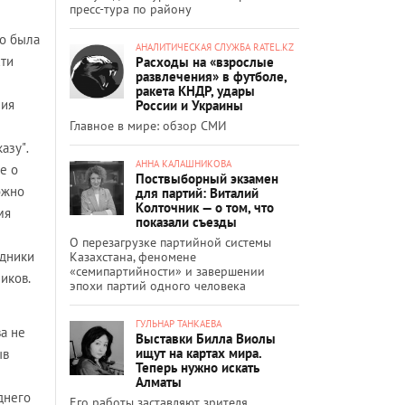
пресс-тура по району
то была
АНАЛИТИЧЕСКАЯ СЛУЖБА RATEL.KZ
сти
Расходы на «взрослые
развлечения» в футболе,
ракета КНДР, удары
ния
России и Украины
Главное в мире: обзор СМИ
казу"
.
АННА КАЛАШНИКОВА
е о
Поствыборный экзамен
ожно
для партий: Виталий
Колточник — о том, что
мя
показали съезды
О перезагрузке партийной системы
удники
Казахстана, феномене
«семипартийности» и завершении
иков.
эпохи партий одного человека
ГУЛЬНАР ТАНКАЕВА
а не
Выставки Билла Виолы
ищут на картах мира.
ыв
Теперь нужно искать
Алматы
днего
Его работы заставляют зрителя