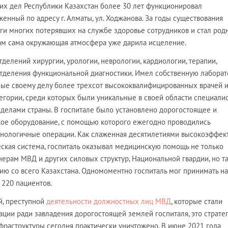
них дел Республики Казахстан более 30 лет функционировал
енный по адресу г. Алматы, ул. Ходжанова. За годы существования
оги многих потерявших на службе здоровье сотрудников и стал род
ам сама окружающая атмосфера уже дарила исцеление.
отделений хирургии, урологии, неврологии, кардиологии, терапии,
 отделения функциональной диагностики. Имел собственную лаборат
ные своему делу более трехсот высококвалифицированных врачей 
егории, среди которых были уникальные в своей области специалис
еделами страны. В госпитале было установлено дорогостоящее и
ое оборудование, с помощью которого ежегодно проводились
нологичные операции. Как слаженная десятилетиями высокоэффек
ская система, госпиталь оказывал медицинскую помощь не только
ерам МВД и других силовых структур, Национальной гвардии, но т
ию со всего Казахстана. Одномоментно госпиталь мог принимать на
 220 пациентов.
й, преступной
деятельности должностных лиц МВД
, которые стали
ции ради завладения дорогостоящей землей госпиталя, это страте
раструктуры сегодня практически уничтожено. В июне 2021 года