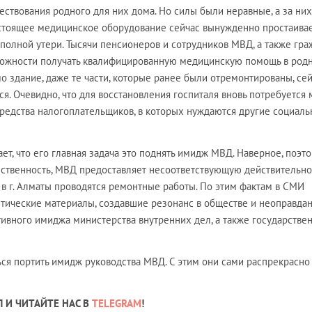
ествования родного для них дома. Но силы были неравные, а за них
остоящее медицинское оборудование сейчас вынужденно простаивае
 полной утери. Тысячи пенсионеров и сотрудников МВД, а также гра
ожности получать квалифицированную медицинскую помощь в род
мо здание, даже те части, которые ранее были отремонтированы, се
я. Очевидно, что для восстановления госпиталя вновь потребуется 
редства налогоплательщиков, в которых нуждаются другие социал
, что его главная задача это поднять имидж МВД. Наверное, поэто
ственность, МВД предоставляет несоответствующую действительно
 в г. Алматы проводятся ремонтные работы. По этим фактам в СМИ
тические материалы, создавшие резонанс в обществе и неоправда
ивного имиджа министерства внутренних дел, а также государстве
ться портить имидж руководства МВД. С этим они сами распрекрасно
 И ЧИТАЙТЕ НАС В
TELEGRAM
!