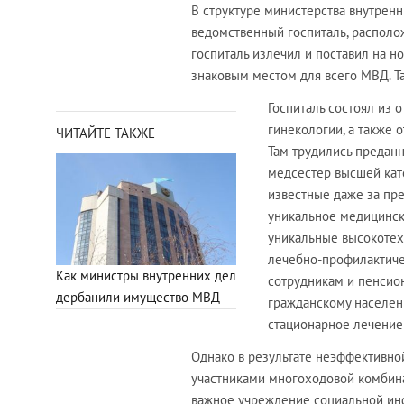
В структуре министерства внутрен
ведомственный госпиталь, располож
госпиталь излечил и поставил на н
знаковым местом для всего МВД. Т
Госпиталь состоял из 
гинекологии, а также
ЧИТАЙТЕ ТАКЖЕ
Там трудились предан
медсестер высшей кат
известные даже за пр
уникальное медицинск
уникальные высокотех
лечебно-профилактиче
Как министры внутренних дел
сотрудникам и пенсион
дербанили имущество МВД
гражданскому населен
стационарное лечение
Однако в результате неэффективно
участниками многоходовой комбина
важное учреждение социальной инф