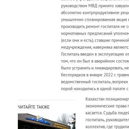
руководством МВД принято завуал
абсолютно контрпродуктивное решен
умышленно спланированная акция во
производить ремонт госпиталя не с
нормативных предписаний уполном
(если они и есть), ставшие причин
медучреждения, наверняка являются
Госпиталь введен в эксплуатацию о
том, что он был в аварийном состо
было устранить и ликвидировать, н
беспорядков в январе 2022 г. трав
ведомственный госпиталь, вопреки
порой находились в одной палате 
Казахстан позициониру
экономические права г
ЧИТАЙТЕ ТАКЖЕ
касается. Судьба люде
госпиталь, руководит
коллектив, где трудил