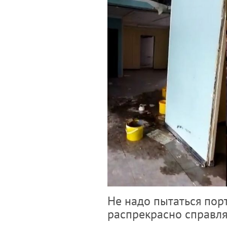
Не надо пытаться пор
распрекрасно справл