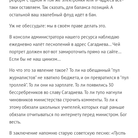
таки оставляем. Так сказать, для баланса позиций. А
остальной ваш хвалебный флуд идёт в бан.
Уж не обессудьте: мы в своём праве делать это.
В консоли администратора нашего ресурса наблюдаю
ежедневно налёт песнопений в адрес Сагадиева… Чей
портрет должен вот-вот замироточить прямо на сайте…
Если бы не наш цинизм…
Но что это за явление такое? То ли на обещанный "пул
журналистов" не хватило бюджета, и он превратился в "пул
троллей". То ли они на зарплате. То ли появились 30
бессребреников во славу Сагадиева. То ли тупо нагнули
чиновников министерства строчить комменты. То ли к
этому обязали школьных учителей, которых ещё раньше
обязали отчитываться по интернету перед министром. Бог
весть.
В заключение напомню старую советскую песню:
«Пусть