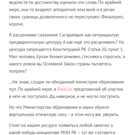
ведомств по достоинству оценили эти слова. По крайней
мере, они-то владеют аппаратной лексикой и в речах
своих границы дозволенного не переступают. Фильтруют,
короче.
Я расцениваю сказанное Сагадиевым как неприкрытую
предварительную цензуру. А как ещё это расценивать? Но
цензура запрещается Конституцией РК. Статья 20, пункт 1.
Мил человек, Ерлан Кенжегалиевич, стесняюсь спросить: а
какого рожна вы Основной Закон страны пытаетесь
попрать?
…Не знаю, создан ли обещанный министром образования
пул. По крайней мере, в
Ratel.kz
предложений об участии
в нём не поступало. Да, наверное, и не могло поступить.
Но что Министерство образования и науки обрело
виртуальную етическую силу – в этом могу вас уверить.
Стоит на нашем ресурсе появиться любой заметке о
какой-нибудь инициативе МОН РК – тут же слетаются