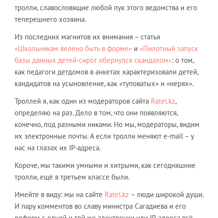
тролли, славословящие любой пук этого ведомства и его
теперешнего хозяина.
Из последних магнитов их внимания – статья
«Школьникам велено быть в форме»
и
«Пилотный запуск
базы данных детей-сирот обернулся скандалом»
: о том,
как педагоги детдомов в анкетах характеризовали детей,
кандидатов на усыновление, как «туповатых» и «нерях».
Троллей я, как один из модераторов сайта
Ratel.kz
,
определяю на раз. Дело в том, что они появляются,
конечно, под разными никами. Но мы, модераторы, видим
их электронные почты. А если тролли меняют e-mail – у
нас на глазах их IP-адреса.
Короче, мы такими умными и хитрыми, как сегодняшние
тролли, ещё в третьем классе были.
Имейте в виду: мы на сайте
Ratel.kz
– люди широкой души.
И пару комментов во славу министра Сагадиева и его
реформ с одной и той же электронки или IP-адреса всё-