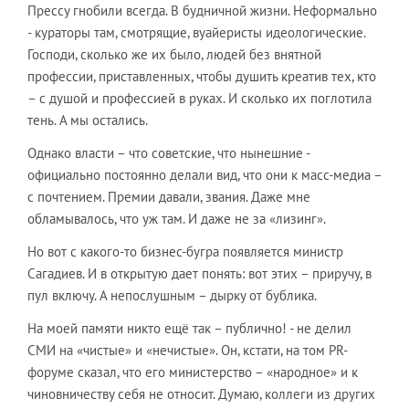
Прессу гнобили всегда. В будничной жизни. Неформально
- кураторы там, смотрящие, вуайеристы идеологические.
Господи, сколько же их было, людей без внятной
профессии, приставленных, чтобы душить креатив тех, кто
– с душой и профессией в руках. И сколько их поглотила
тень. А мы остались.
Однако власти – что советские, что нынешние -
официально постоянно делали вид, что они к масс-медиа –
с почтением. Премии давали, звания. Даже мне
обламывалось, что уж там. И даже не за «лизинг».
Но вот с какого-то бизнес-бугра появляется министр
Сагадиев. И в открытую дает понять: вот этих – приручу, в
пул включу. А непослушным – дырку от бублика.
На моей памяти никто ещё так – публично! - не делил
СМИ на «чистые» и «нечистые». Он, кстати, на том PR-
форуме сказал, что его министерство – «народное» и к
чиновничеству себя не относит. Думаю, коллеги из других