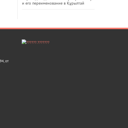
и его переименование в Құрылтай
4, от