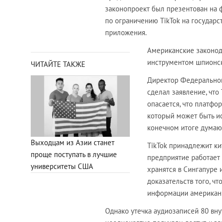
законопроект был презентован на 
по ограничению TikTok на государс
приложения.
Американские законода
инструментом шпионск
ЧИТАЙТЕ ТАКЖЕ
Директор Федеральног
сделал заявление, что
опасается, что платфо
который может быть ис
конечном итоге думаю
Выходцам из Азии станет
TikTok принадлежит ки
проще поступать в лучшие
предприятие работает 
университеты США
хранятся в Сингапуре 
доказательств того, ч
информации американ
Однако утечка аудиозаписей 80 вн