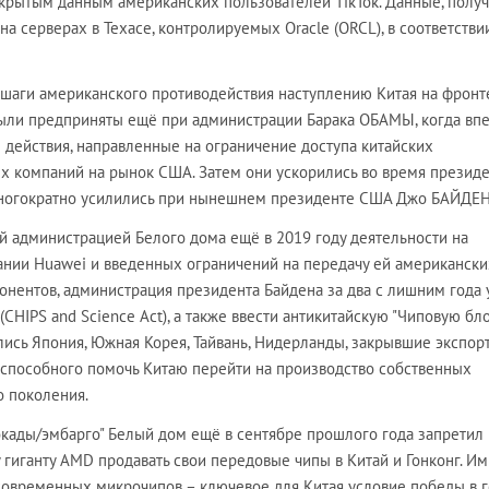
акрытым данным американских пользователей TikTok. Данные, полу
а серверах в Техасе, контролируемых Oracle (ORCL), в соответстви
 шаги американского противодействия наступлению Китая на фронт
ыли предприняты ещё при администрации Барака ОБАМЫ, когда вп
 действия, направленные на ограничение доступа китайских
 компаний на рынок США. Затем они ускорились во время президе
ногократно усилились при нынешнем президенте США Джо БАЙДЕН
й администрацией Белого дома ещё в 2019 году деятельности на
нии Huawei и введенных ограничений на передачу ей американски
онентов, администрация президента Байдена за два с лишним года 
(CHIPS and Science Act), а также ввести антикитайскую "Чиповую бло
ись Япония, Южная Корея, Тайвань, Нидерланды, закрывшие экспор
 способного помочь Китаю перейти на производство собственных
 поколения.
кады/эмбарго" Белый дом ещё в сентябре прошлого года запретил 
гиганту AMD продавать свои передовые чипы в Китай и Гонконг. Им
 современных микрочипов – ключевое для Китая условие победы в 