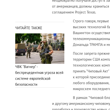
неоднократно получали доступ к з
от американцев, должны храниться н
соглашением Project Texas.
Строго говоря, первые
высоких технологий б
ЧИТАЙТЕ ТАКЖЕ
Вашингтон осуществил
телекоммуникационных
Дональда ТРАМПА и м
После запрета прежне
территории США компа
технологических комп
ЧВК "Вагнер" -
принять "Чиповый Акт" 
беспрецедентная угроза всей
к которой присоединил
системе европейской
любого оборудования,
безопасности
микросхем последнего
В рамках "Чиповой бло
и другому американскому чиповому 
разработка и производство новых,