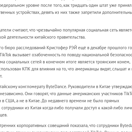
федеральном уровне после того, как тридцать один штат уже приня
твенных устройствах, девять из них также запретили дополнительн
тели считают, что чрезвычайно популярная социальная сеть являет
ой деятельности китайского правительства.
о бюро расследований Кристофер РЭЙ ещё в декабре прошлого г
 TikTok вызывает озабоченность по поводу национальной безопаснос
рма социальных сетей в конечном итоге является троянским конем,
пользован КПК для влияния на то, что американцы видят, слышат и 
т.
тайскому конгломерату ByteDance. Руководители в Китае утверждают
независимо. Они говорят, что данные американских участников TikT
и в США, а не в Китае. До недавнего времени не было прямых
то сотрудники из Китая когда-либо получали доступ к какой-либо лич
цев.
утренних корпоративных совещаний показала, что сотрудники Byted