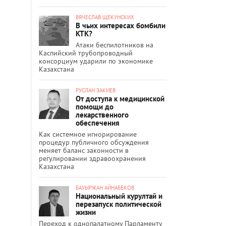
ВЯЧЕСЛАВ ЩЕКУНСКИХ
В чьих интересах бомбили
КТК?
Атаки беспилотников на
Каспийский трубопроводный
консорциум ударили по экономике
Казахстана
РУСЛАН ЗАКИЕВ
От доступа к медицинской
помощи до
лекарственного
обеспечения
Как системное игнорирование
процедур публичного обсуждения
меняет баланс законности в
регулировании здравоохранения
Казахстана
БАУЫРЖАН АЙНАБЕКОВ
Национальный курултай и
перезапуск политической
жизни
Переход к однопалатному Парламенту