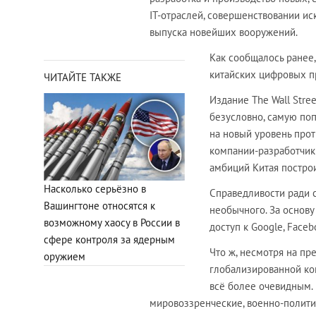
IT-отраслей, совершенствовании ис
выпуска новейших вооружений.
Как сообщалось ранее
китайских цифровых п
ЧИТАЙТЕ ТАКЖЕ
Издание The Wall Stree
безусловно, самую по
на новый уровень прот
компании-разработчики
амбиций Китая постро
Насколько серьёзно в
Справедливости ради с
Вашингтоне относятся к
необычного. За основу
возможному хаосу в России в
доступ к Google, Facebo
сфере контроля за ядерным
Что ж, несмотря на п
оружием
глобализированной кон
всё более очевидным.
мировоззренческие, военно-полити