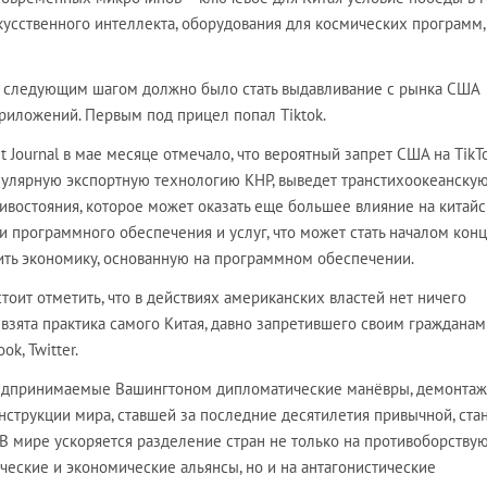
кусственного интеллекта, оборудования для космических программ,
, следующим шагом должно было стать выдавливание с рынка США
риложений. Первым под прицел попал Тiktok.
t Journal в мае месяце отмечало, что вероятный запрет США на TikTo
пулярную экспортную технологию КНР, выведет транстихоокеанскую
ивостояния, которое может оказать еще большее влияние на китай
 программного обеспечения и услуг, что может стать началом конц
ить экономику, основанную на программном обеспечении.
тоит отметить, что в действиях американских властей нет ничего
 взята практика самого Китая, давно запретившего своим гражданам
ok, Twitter.
редпринимаемые Вашингтоном дипломатические манёвры, демонтаж
струкции мира, ставшей за последние десятилетия привычной, ста
 В мире ускоряется разделение стран не только на противоборств
ческие и экономические альянсы, но и на антагонистические