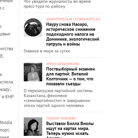
ченные
Что увидели журналисты во время
пресс-тура по району
и с
АНАЛИТИЧЕСКАЯ СЛУЖБА RATEL.KZ
Науру снова Наоэро,
е
историческое снижение
ервые
подоходного налога на
Доминике, экологический
патруль и войны
нтства
Главное в мире за сутки
Е.
АННА КАЛАШНИКОВА
Поствыборный экзамен
для партий: Виталий
х
Колточник — о том, что
успела
показали съезды
каду",
О перезагрузке партийной системы
Казахстана, феномене
т в КНР
«семипартийности» и завершении
эпохи партий одного человека
ГУЛЬНАР ТАНКАЕВА
Nvidia
Выставки Билла Виолы
ищут на картах мира.
порт,
Теперь нужно искать
гонке