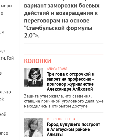
вариант заморозки боевых
л меры
действий и возвращения к
ые
переговорам на основе
“Стамбульской формулы
ся
2.0”».
ода
ти. Рэй
КОЛОНКИ
АЛИСА ГРАНД
в
Три года с отсрочкой и
запрет на профессию -
приговор журналистке
Александре Алёховой
, что
Защита утверждала, что сведения,
ok
ставшие причиной уголовного дела, уже
находились в открытом доступе
ной
ОЛЕСЯ ШЛЕПНЕВА
Город будущего построят
в Алатауском районе
ance
Алматы