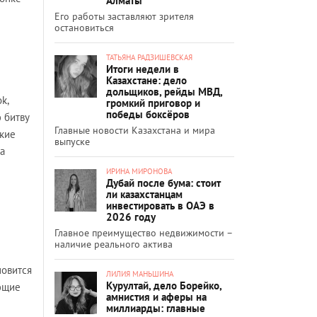
Алматы
Его работы заставляют зрителя
остановиться
ТАТЬЯНА РАДЗИШЕВСКАЯ
Итоги недели в
Казахстане: дело
дольщиков, рейды МВД,
k,
громкий приговор и
победы боксёров
 битву
Главные новости Казахстана и мира
ские
выпуске
а
ИРИНА МИРОНОВА
Дубай после бума: стоит
ли казахстанцам
инвестировать в ОАЭ в
2026 году
Главное преимущество недвижимости –
наличие реального актива
новится
ЛИЛИЯ МАНЬШИНА
Курултай, дело Борейко,
ующие
амнистия и аферы на
миллиарды: главные