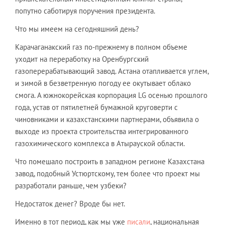
попутно саботируя поручения президента.
Что мы имеем на сегодняшний день?
Карачаганакский газ по-прежнему в полном объеме
уходит на переработку на Оренбургский
газоперерабатывающий завод. Астана отапливается углем,
и зимой в безветренную погоду ее окутывает облако
смога. А южнокорейская корпорация LG осенью прошлого
года, устав от пятилетней бумажной круговерти с
чиновниками и казахстанскими партнерами, объявила о
выходе из проекта строительства интегрированного
газохимического комплекса в Атырауской области.
Что помешало построить в западном регионе Казахстана
завод, подобный Устюртскому, тем более что проект мы
разработали раньше, чем узбеки?
Недостаток денег? Вроде бы нет.
Именно в тот период, как мы уже
писали
, национальная