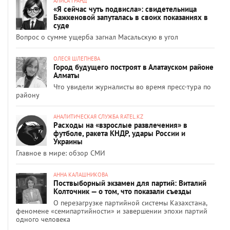
АЛИСА ГРАНД
«Я сейчас чуть подвисла»: свидетельница
Бажкеновой запуталась в своих показаниях в
суде
Вопрос о сумме ущерба загнал Масальскую в угол
ОЛЕСЯ ШЛЕПНЕВА
Город будущего построят в Алатауском районе
Алматы
Что увидели журналисты во время пресс-тура по
району
АНАЛИТИЧЕСКАЯ СЛУЖБА RATEL.KZ
Расходы на «взрослые развлечения» в
футболе, ракета КНДР, удары России и
Украины
Главное в мире: обзор СМИ
АННА КАЛАШНИКОВА
Поствыборный экзамен для партий: Виталий
Колточник — о том, что показали съезды
О перезагрузке партийной системы Казахстана,
феномене «семипартийности» и завершении эпохи партий
одного человека