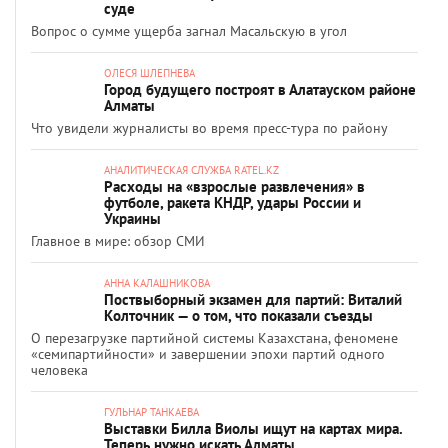
суде
Вопрос о сумме ущерба загнал Масальскую в угол
ОЛЕСЯ ШЛЕПНЕВА
Город будущего построят в Алатауском районе
Алматы
Что увидели журналисты во время пресс-тура по району
АНАЛИТИЧЕСКАЯ СЛУЖБА RATEL.KZ
Расходы на «взрослые развлечения» в
футболе, ракета КНДР, удары России и
Украины
Главное в мире: обзор СМИ
АННА КАЛАШНИКОВА
Поствыборный экзамен для партий: Виталий
Колточник — о том, что показали съезды
О перезагрузке партийной системы Казахстана, феномене
«семипартийности» и завершении эпохи партий одного
человека
ГУЛЬНАР ТАНКАЕВА
Выставки Билла Виолы ищут на картах мира.
Теперь нужно искать Алматы