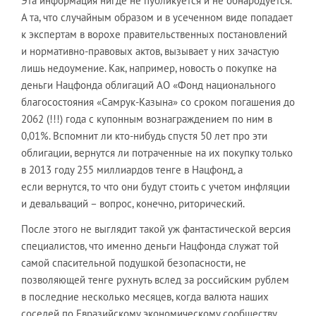
Эта информация нигде не публикуется и не обнародуется.
А та, что случайным образом и в усеченном виде попадает
к экспертам в ворохе правительственных постановлений
и нормативно-правовых актов, вызывает у них зачастую
лишь недоумение. Как, например, новость о покупке на
деньги Нацфонда облигаций АО «Фонд национального
благосостояния «Самрук-Казына» со сроком погашения до
2062 (!!!) года с купонным вознаграждением по ним в
0,01%. Вспомнит ли кто-нибудь спустя 50 лет про эти
облигации, вернутся ли потраченные на их покупку только
в 2013 году 255 миллиардов тенге в Нацфонд, а
если вернутся, то что они будут стоить с учетом инфляции
и девальваций – вопрос, конечно, риторический.
После этого не выглядит такой уж фантастической версия
специалистов, что именно деньги Нацфонда служат той
самой спасительной подушкой безопасности, не
позволяющей тенге рухнуть вслед за российским рублем
в последние несколько месяцев, когда валюта наших
соседей по Евразийскому экономическому сообществу