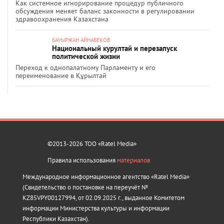
Как системное игнорирование процедур публичного
обсуждения меняет баланс законности в регулировании
здравоохранения Казахстана
БАУЫРЖАН АЙНАБЕКОВ
Национальный курултай и перезапуск
политической жизни
Переход к однопалатному Парламенту и его
переименование в Құрылтай
©2013-2026 ТОО «Ratel Media»
Правила использования
материалов
Международное информационное агентство «Ratel Media»
(Свидетельство о постановке на переучёт №
KZ85VPY00127994, от 02.09.2025 г., выданное Комитетом
информации Министерства культуры и информации
Республики Казахстан).