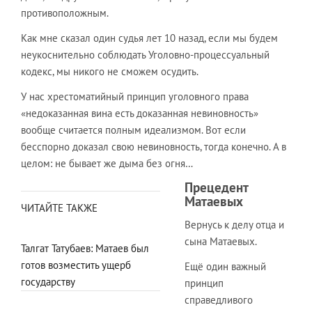
противоположным.
Как мне сказал один судья лет 10 назад, если мы будем
неукоснительно соблюдать Уголовно-процессуальный
кодекс, мы никого не сможем осудить.
У нас хрестоматийный принцип уголовного права
«недоказанная вина есть доказанная невиновность»
вообще считается полным идеализмом. Вот если
бесспорно доказал свою невиновность, тогда конечно. А в
целом: не бывает же дыма без огня…
Прецедент
Матаевых
ЧИТАЙТЕ ТАКЖЕ
Вернусь к делу отца и
сына Матаевых.
Талгат Татубаев: Матаев был
готов возместить ущерб
Ещё один важный
государству
принцип
справедливого