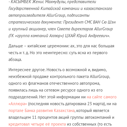
- КАСЫМБЕК Женис Махмудулы, представители
Государственной Китайской компании и казахстанского
автопроизводителя AllurGroup, подписанты
стратегического документа: Президент СМС ВАН Сю Шэн
и крупный акционер, член Совета директоров AllurGroup
(ГК «группа компаний Аллюр») ЦХАЙ Юрий Андреевич».
Дальше – китайские церемонии: ах, это для нас большая
честь и т. д. Но это неинтересно: суть ясна из первого
абзаца.
Интереснее другое. Новость о возможной и, видимо,
неизбежной продаже контрольного пакета AllurGroup,
одного из флагманов отечественного автопрома,
появилась лишь на сетевом ресурсе одного из его
подразделений. Нет этой информации ни
на сайте самого
«Аллюра»
(последняя новость датирована 23 марта), ни на
портале Банка развития Казахстана
, который является
владельцем 11 процентов акций группы автокомпаний и
кредитовал четыре её проекта
из собственных (то есть