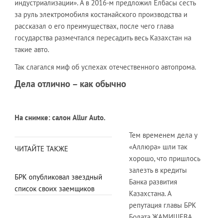
индустриализации». А в 2016-м предложил Елбасы сесть
за руль электромобиля костанайского производства и
рассказал о его преимуществах, после чего глава
государства размечтался пересадить весь Казахстан на
такие авто.
Так слагался миф об успехах отечественного автопрома.
Дела отлично – как обычно
На снимке: салон
Allur
Auto
.
Тем временем дела у
«Аллюра» шли так
ЧИТАЙТЕ ТАКЖЕ
хорошо, что пришлось
залезть в кредиты
БРК опубликовал звездный
Банка развития
список своих заемщиков
Казахстана. А
репутация главы БРК
Болата ЖАМИШЕВА