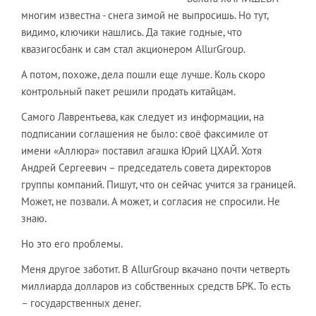
многим известна - снега зимой не выпросишь. Но тут,
видимо, ключики нашлись. Да такие годные, что
квазигосбанк и сам стал акционером AllurGroup.
А потом, похоже, дела пошли еще лучше. Коль скоро
контрольный пакет решили продать китайцам.
Самого Лаврентьева, как следует из информации, на
подписании соглашения не было: своё факсимиле от
имени «Аллюра» поставил агашка Юрий ЦХАЙ. Хотя
Андрей Сергеевич – председатель совета директоров
группы компаний. Пишут, что он сейчас учится за границей.
Может, не позвали. А может, и согласия не спросили. Не
знаю.
Но это его проблемы.
Меня другое заботит. В AllurGroup вкачано почти четверть
миллиарда долларов из собственных средств БРК. То есть
– государственных денег.