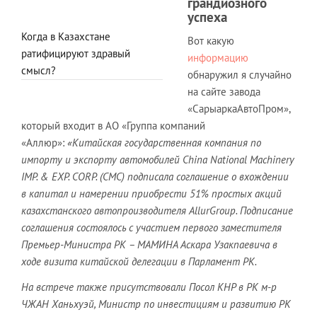
грандиозного
успеха
Когда в Казахстане
Вот какую
ратифицируют здравый
информацию
смысл?
обнаружил я случайно
на сайте завода
«СарыаркаАвтоПром»,
который входит в АО «Группа компаний
«Аллюр»:
«Китайская государственная компания по
импорту и экспорту автомобилей China National Machinery
IMP. & EXP. CORP. (СМС) подписала соглашение о вхождении
в капитал и намерении приобрести 51% простых акций
казахстанского автопроизводителя AllurGroup. Подписание
соглашения состоялось с участием первого заместителя
Премьер-Министра РК – МАМИНА Аскара Узакпаевича в
ходе визита китайской делегации в Парламент РК.
На встрече также присутствовали Посол КНР в РК м-р
ЧЖАН Ханьхуэй, Министр по инвестициям и развитию РК