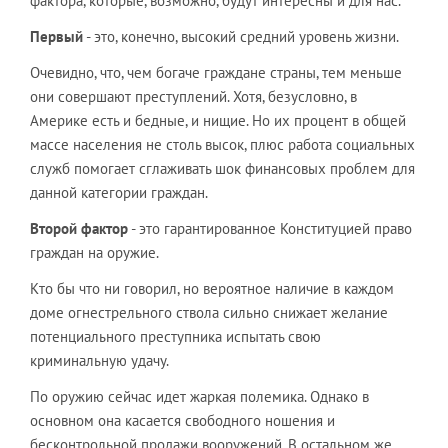
фактора, которые, возможно, будут интересны и для нас.
Первый
- это, конечно, высокий средний уровень жизни.
Очевидно, что, чем богаче граждане страны, тем меньше
они совершают преступлений. Хотя, безусловно, в
Америке есть и бедные, и нищие. Но их процент в общей
массе населения не столь высок, плюс работа социальных
служб помогает сглаживать шок финансовых проблем для
данной категории граждан.
Второй фактор
- это гарантированное Конституцией право
граждан на оружие.
Кто бы что ни говорил, но вероятное наличие в каждом
доме огнестрельного ствола сильно снижает желание
потенциального преступника испытать свою
криминальную удачу.
По оружию сейчас идет жаркая полемика. Однако в
основном она касается свободного ношения и
бесконтрольной продажи вооружений. В остальном же