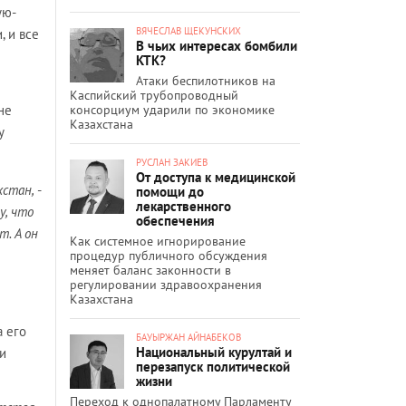
ую-
ВЯЧЕСЛАВ ЩЕКУНСКИХ
, и все
В чьих интересах бомбили
КТК?
Атаки беспилотников на
Каспийский трубопроводный
консорциум ударили по экономике
не
Казахстана
у
РУСЛАН ЗАКИЕВ
От доступа к медицинской
хстан,
-
помощи до
лекарственного
у, что
обеспечения
т. А он
Как системное игнорирование
процедур публичного обсуждения
меняет баланс законности в
регулировании здравоохранения
Казахстана
а его
БАУЫРЖАН АЙНАБЕКОВ
Национальный курултай и
 и
перезапуск политической
жизни
Переход к однопалатному Парламенту