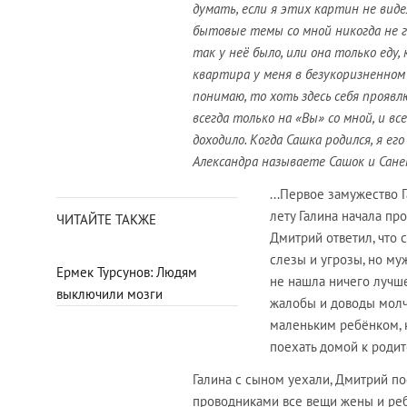
думать, если я этих картин не виде
бытовые темы со мной никогда не гов
так у неё было, или она только еду,
квартира у меня в безукоризненном 
понимаю, то хоть здесь себя проявлю
всегда только на «Вы» со мной, и вс
доходило. Когда Сашка
родился, я ег
Александра называете Сашок и Сане
...Первое замужество Г
лету Галина начала про
ЧИТАЙТЕ ТАКЖЕ
Дмитрий ответил, что 
слезы и угрозы, но муж
Ермек Турсунов: Людям
не нашла ничего лучше
выключили мозги
жалобы и доводы молча,
маленьким ребёнком, к
поехать домой к родите
Галина с сыном уехали, Дмитрий по
проводниками все вещи жены и реб