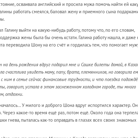
тояние, осваивала английский и просила мужа помочь найти ей как
алины работать смеялся, баловал жену и приемного сына подарками
вы.
л Галину выйти на какую-нибудь работу, потому что, по его словам,
оддержка жены была бы очень кстати. Галина работу нашла, и даже 
нта переводила Шону на его счёт и гордилась тем, что помогает муж
 он на день рождения вдруг подарил мне и Сашке билеты домой, в Каза
ыла счастлива увидеть маму, папу, брата, племянников, но говорила ем
 с ним в семье сейчас финансовые трудности, и что поездка подождё
ты, говорит, устала в этом заснеженном холодном городе, ты много
м, отдохни.
 началось... У милого и доброго Шона вдруг испортился характер. Он
з. Через какое-то время ещё раз, потом ещё. Около года она терпел
ки гнева, пыталась как-то оправдать в глазах всех своих знакомых