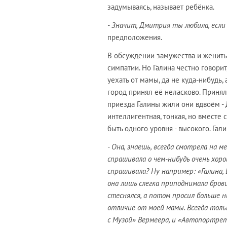
задумываясь, называет ребёнка.
- Значит, Дмитрия ты любила, если
предположения.
В обсуждении замужества и женитьб
симпатии. Но Галина честно говорит
уехать от мамы, да не куда-нибудь,
город принял её неласково. Принял
приезда Галины жили они вдвоём - 
интеллигентная, тонкая, но вместе 
быть одного уровня - высокого. Гал
- Она, знаешь, всегда смотрела на 
спрашивала о чем-нибудь очень хор
спрашивала? Ну например: «Галина, 
она лишь слегка приподнимала бров
стеснялся, а потом просил больше н
отличие от моей мамы. Всегда толь
с Музой» Вермеера, и «Автопортрет