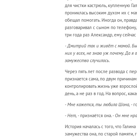
для чистки кастрюль, купленную Гал
прониклась высоким духом их с мам
обещал помогать. Иногда он, правд
разговаривал с сыном по телефону, 
три года раз Александр, ему сейчас 
- Дмитрий так и живёт с мамой. Бы
них у всех, не знаю уж почему. Да я 
замужество случилось.
Через пять лет после развода с пе
признается сама, по двум причинам
контролировать жизнь уже взрослой
день, а не раз в год. На вопрос, ка
-
Мне кажется, ты любила Шона,
- г
-
Нет,
- признаётся она. -
Он мне нрав
История началась с того, что Галин
замужества она, по старой памяти,