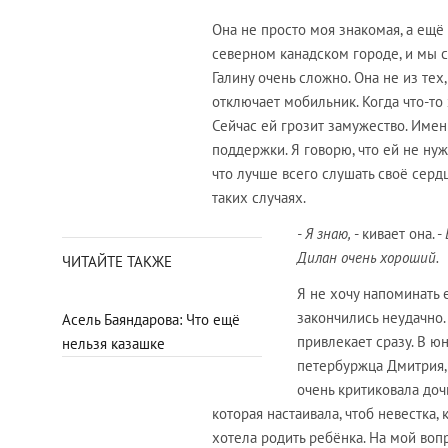
Она не просто моя знакомая, а ещё
северном канадском городе, и мы ст
Галину очень сложно. Она не из тех
отключает мобильник. Когда что-то
Сейчас ей грозит замужество. Именн
поддержки. Я говорю, что ей не нуж
что лучше всего слушать своё сердц
таких случаях.
- Я знаю,
- кивает она. -
Дилан очень хороший.
ЧИТАЙТЕ ТАКЖЕ
Я не хочу напоминать 
закончились неудачно. 
Асель Баяндарова: Что ещё
привлекает сразу. В ю
нельзя казашке
петербуржца Дмитрия, 
очень критиковала доч
которая настаивала, чтоб невестка,
хотела родить ребёнка. На мой вопр