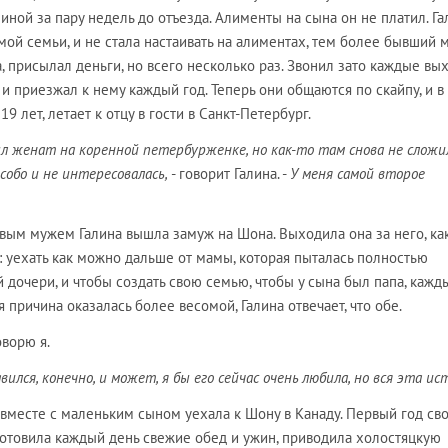
иной за пару недель до отъезда. Алименты на сына он не платил. Га
ой семьи, и не стала настаивать на алиментах, тем более бывший 
а, присылал деньги, но всего несколько раз. Звонил зато каждые вы
и приезжал к нему каждый год. Теперь они общаются по скайпу, и в 
19 лет, летает к отцу в гости в Санкт-Петербург.
л женат на коренной петербурженке, но как-то там снова не сложил
особо и не интересовалась,
- говорит Галина. -
У меня самой второе
рвым мужем Галина вышла замуж на Шона. Выходила она за него, ка
: уехать как можно дальше от мамы, которая пыталась полностью
 дочери, и чтобы создать свою семью, чтобы у сына был папа, кажд
кая причина оказалась более весомой, Галина отвечает, что обе.
оворю я.
ился, конечно, и может, я бы его сейчас очень любила, но вся эта ист
а вместе с маленьким сыном уехала к Шону в Канаду. Первый год св
 готовила каждый день свежие обед и ужин, приводила холостяцкую