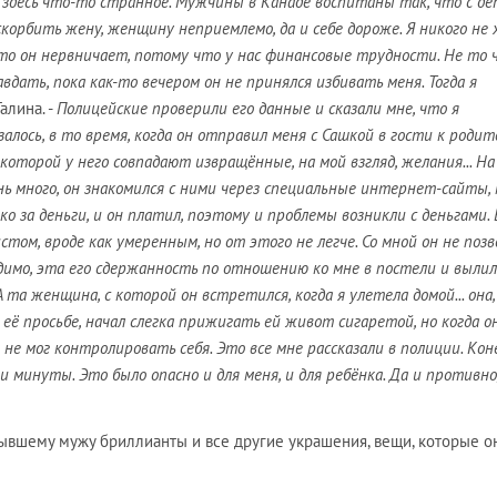
: здесь что-то странное. Мужчины в Канаде воспитаны так, что с д
скорбить жену, женщину неприемлемо, да и себе дороже. Я никого не
что он нервничает, потому что у нас финансовые трудности. Не то
вдать, пока как-то вечером он не принялся избивать меня. Тогда я
алина. -
Полицейские проверили его данные и сказали мне, что я
алось, в то время, когда он отправил меня с Сашкой в гости к родит
которой у него совпадают извращённые, на мой взгляд, желания... На
нь много, он знакомился с ними через специальные интернет-сайты,
ко за деньги, и он платил, поэтому и проблемы возникли с деньгами. 
стом, вроде как умеренным, но от этого не легче. Со мной он не позв
идимо, эта его сдержанность по отношению ко мне в постели и вылил
та женщина, с которой он встретился, когда я улетела домой... она,
 её просьбе, начал слегка прижигать ей живот сигаретой, но когда о
 не мог контролировать себя. Это все мне рассказали в полиции. Коне
и минуты. Это было опасно и для меня, и для ребёнка. Да и противно
бывшему мужу бриллианты и все другие украшения, вещи, которые о