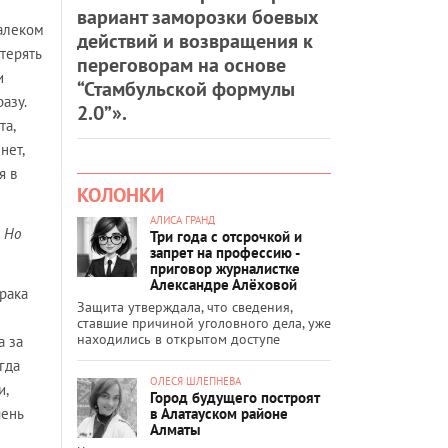
вариант заморозки боевых
далеком
действий и возвращения к
терять
переговорам на основе
и
“Стамбульской формулы
азу.
2.0”».
та,
нет,
я в
КОЛОНКИ
АЛИСА ГРАНД
 Но
Три года с отсрочкой и
запрет на профессию -
приговор журналистке
Александре Алёховой
брака
Защита утверждала, что сведения,
ставшие причиной уголовного дела, уже
находились в открытом доступе
а за
гда
ОЛЕСЯ ШЛЕПНЕВА
и,
Город будущего построят
в Алатауском районе
чень
Алматы