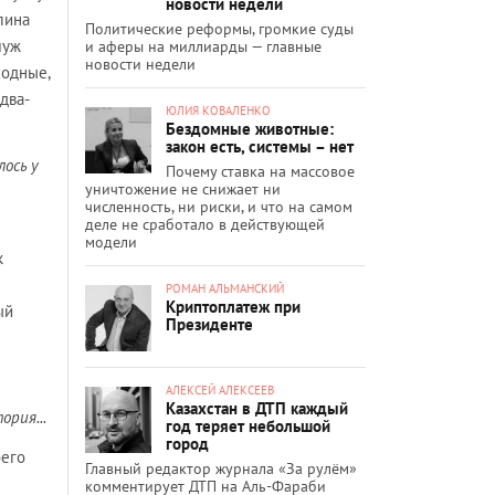
новости недели
лина
Политические реформы, громкие суды
муж
и аферы на миллиарды — главные
новости недели
ходные,
два-
ЮЛИЯ КОВАЛЕНКО
Бездомные животные:
закон есть, системы – нет
ось у
Почему ставка на массовое
уничтожение не снижает ни
численность, ни риски, и что на самом
деле не сработало в действующей
модели
к
РОМАН АЛЬМАНСКИЙ
Криптоплатеж при
ый
Президенте
АЛЕКСЕЙ АЛЕКСЕЕВ
Казахстан в ДТП каждый
ория...
год теряет небольшой
город
оего
Главный редактор журнала «За рулём»
комментирует ДТП на Аль-Фараби