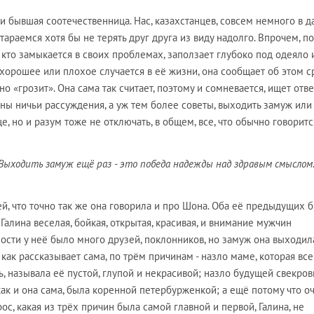
 и бывшая соотечественница. Нас, казахстанцев, совсем немного в 
араемся хотя бы не терять друг друга из виду надолго. Впрочем, по
, кто замыкается в своих проблемах, заползает глубоко под одеяло 
 хорошее или плохое случается в её жизни, она сообщает об этом ср
о «грозит». Она сама так считает, поэтому и сомневается, ищет отве
ны ничьи рассуждения, а уж тем более советы, выходить замуж или 
е, но и разум тоже не отключать, в общем, все, что обычно говоритс
Выходить замуж ещё раз - это победа надежды над здравым смыслом.
ей, что точно так же она говорила и про Шона. Оба её предыдущих 
Галина веселая, бойкая, открытая, красивая, и внимание мужчин
ности у неё было много друзей, поклонников, но замуж она выходил
как рассказывает сама, по трём причинам - назло маме, которая все
ь, называла её пустой, глупой и некрасивой; назло будущей свекров
 как и она сама, была коренной петербурженкой; а ещё потому что о
ос, какая из трёх причин была самой главной и первой, Галина, не