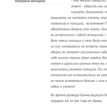
- Мне многие говорили
победила женщина
знают - ударить или о
слушать, доказывала, 
защищала, но пыталась понять, опра
позвонила в полицию,
- вспоминает Г
обязательно должна это знать. Оказ
он встретился с одной женщиной, с 
деле таких женщин у него было оче
из них соглашались на встречи толь
общем, он оказался сексуальным сади
себе ничего такого, даже намёка. В
потом в агрессию против меня же. А 
выяснилось, вызвала полицию. Он, по
попросила его остановиться, он уже
не могла оставаться больше с ним н
гадко, и ужасно!
Во время развода Галина вернула 
подарил ей за три года их брака.