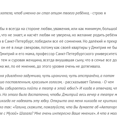
 хотела, чтоб именно он стал отцом твоего ребёнка,
- строю я
ы я всегда на стороне любви, уважения, или как минимум, большо
, что не знает, и насчёт любви не уверена, но желание родить ребёнк
 а в Санкт-Петербург, победили все её сомнения. Но далёкий и прек
 он её в лице свекрови, потому как своей квартиры у Дмитрия не бы
Дмитрий и его мама, профессор Санкт-Петербургского университета
с тем и суровая женщина, всегда внушавшая сыну, что в семье все 
ина же, по её мнению, до этого уровня очень не дотягивала.
меня удивлённо-задумчиво, чуть иронично, чуть отстранёно, а потом
ошо поставленным, красивым голосом,
- рассказывает Галина. -
О чем
Вы собираетесь пойти в театр в этой юбке?» И когда я отвечала, чт
и. Но этого было достаточно, чтобы Дмитрий весь вечер в театре 
икогда не надевать эту юбку. Открыто она меня никогда не критико
ко так: «Галина, скажите, пожалуйста, что Вы думаете об «Автопо
е с Музой» Шагала? Мне очень интересно Ваше мнение». А что я мог