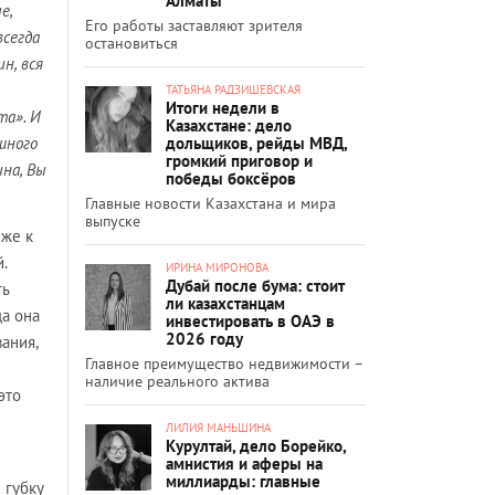
Алматы
е,
Его работы заставляют зрителя
всегда
остановиться
н, вся
ТАТЬЯНА РАДЗИШЕВСКАЯ
Итоги недели в
та». И
Казахстане: дело
дольщиков, рейды МВД,
ешного
громкий приговор и
ина, Вы
победы боксёров
Главные новости Казахстана и мира
выпуске
иже к
.
ИРИНА МИРОНОВА
Дубай после бума: стоит
ть
ли казахстанцам
да она
инвестировать в ОАЭ в
2026 году
ания,
Главное преимущество недвижимости –
наличие реального актива
это
ЛИЛИЯ МАНЬШИНА
Курултай, дело Борейко,
амнистия и аферы на
миллиарды: главные
 губку