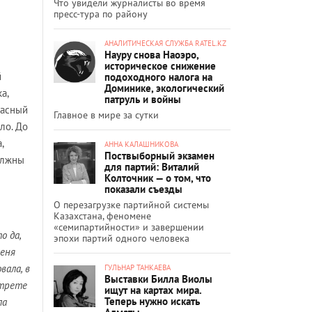
Что увидели журналисты во время
пресс-тура по району
АНАЛИТИЧЕСКАЯ СЛУЖБА RATEL.KZ
Науру снова Наоэро,
историческое снижение
й
подоходного налога на
Доминике, экологический
а,
патруль и войны
расный
Главное в мире за сутки
ло. До
,
АННА КАЛАШНИКОВА
Поствыборный экзамен
должны
для партий: Виталий
Колточник — о том, что
показали съезды
О перезагрузке партийной системы
Казахстана, феномене
«семипартийности» и завершении
о да,
эпохи партий одного человека
меня
вала, в
ГУЛЬНАР ТАНКАЕВА
Выставки Билла Виолы
ртрете
ищут на картах мира.
Теперь нужно искать
ла