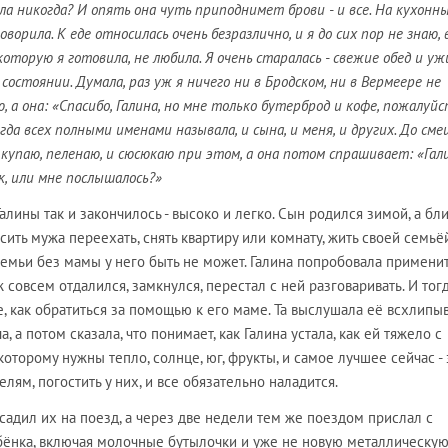
ла никогда? И опять она чуть приподнимет брови - и все. На кухонны
орила. К еде относилась очень безразлично, и я до сих пор не знаю, 
 которую я готовила, не любила. Я очень старалась - свежие обед и ужи
состоянии. Думала, раз уж я ничего ни в Бродском, ни в Вермеере не
, а она: «Спасибо, Галина, но мне только бутерброд и кофе, пожалуйс
егда всех полными именами называла, и сына, и меня, и других. До см
о купаю, пеленаю, и сюсюкаю при этом, а она потом спрашивает: «Гал
к, или мне послышалось?»
алины так и закончилось - высоко и легко. Сын родился зимой, а бл
сить мужа переехать, снять квартиру или комнату, жить своей семьёй
семьи без мамы у него быть не может. Галина попробовала примени
 совсем отдалился, замкнулся, перестал с ней разговаривать. И тог
, как обратиться за помощью к его маме. Та выслушала её всхлипыв
 а потом сказала, что понимает, как Галина устала, как ей тяжело с
оторому нужны тепло, солнце, юг, фрукты, и самое лучшее сейчас - 
лям, погостить у них, и все обязательно наладится.
садил их на поезд, а через две недели тем же поездом прислал с
ёнка, включая молочные бутылочки и уже не новую металлическую