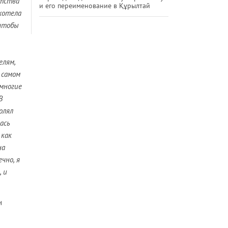
етства
и его переименование в Құрылтай
 хотела
 чтобы
елям,
 самом
 многие
В
олял
ась
 как
на
чно, я
, и
н