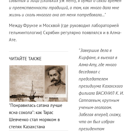
события и лица (скольких уж нет!), я думал о связи времен
и преемственности традиций, о том, как много дала мне
жизнь и сколь многого она от меня потребовала…"
Между Фрунзе и Москвой (где руководил лабораторией
гельминтологии) Скрябин регулярно появлялся и в Алма-
Ате.
"Завершив дела в
Кирфане, я выехал в
ЧИТАЙТЕ ТАКЖЕ
Алма-Ату, где много
беседовал с
председателем
президиума Казахского
филиала ВАСХНИЛ К. И.
Сатпаевым, крупным
"Понравилась сатана лучше
ученым-геологом.
ясна сокола": как Тарас
Забегая вперед, скажу,
Шевченко стал моряком в
что он был избран
степях Казахстана
президентом