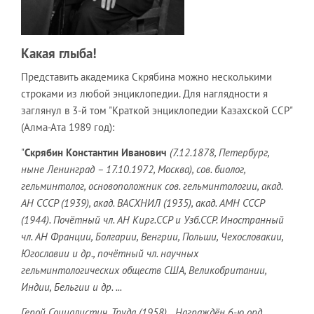
Какая глыба!
Представить академика Скрябина можно несколькими
строками из любой энциклопедии. Для наглядности я
заглянул в 3-й том "Краткой энциклопедии Казахской ССР"
(Алма-Ата 1989 год):
"
Скрябин Константин Иванович
(7.12.1878, Петербург,
ныне Ленинград – 17.10.1972, Москва), сов. биолог,
гельминтолог, основоположник сов. гельминтологии, акад.
АН СССР (1939), акад. ВАСХНИЛ (1935), акад. АМН СССР
(1944). Почётный чл. АН Кирг.ССР и Узб.ССР. Иностранный
чл. АН Франции, Болгарии, Венгрии, Польши, Чехословакии,
Югославии и др., почётный чл. научных
гельминтологических обществ США, Великобритании,
Индии, Бельгии и др. ...
Герой Социалистич. Труда (1958)... Награждён 6-ю орд.