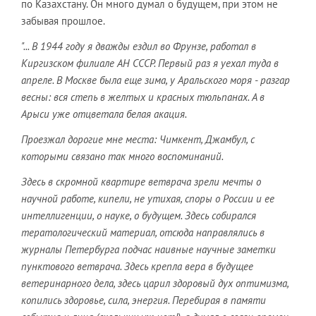
по Казахстану. Он много думал о будущем, при этом не
забывая прошлое.
"... В 1944 году я дважды ездил во Фрунзе, работал в
Киргизском филиале АН СССР. Первый раз я уехал туда в
апреле. В Москве была еще зима, у Аральского моря - разгар
весны: вся степь в желтых и красных тюльпанах. А в
Арыси уже отцветала белая акация.
Проезжал дорогие мне места: Чимкент, Джамбул, с
которыми связано так много воспоминаний.
Здесь в скромной квартире ветврача зрели мечты о
научной работе, кипели, не утихая, споры о России и ее
интеллигенции, о науке, о будущем. Здесь собирался
тератологический материал, отсюда направлялись в
журналы Петербурга подчас наивные научные заметки
пунктового ветврача. Здесь крепла вера в будущее
ветеринарного дела, здесь царил здоровый дух оптимизма,
копились здоровье, сила, энергия. Перебирая в памяти