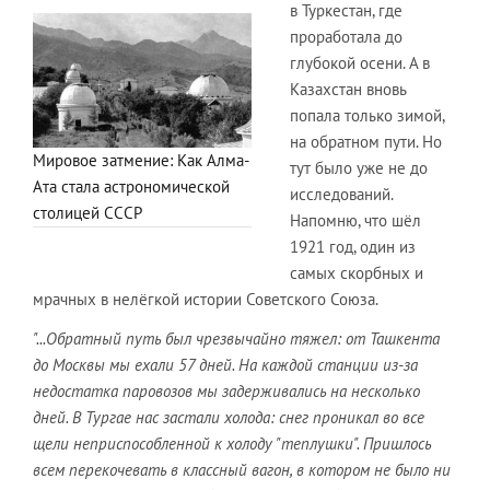
в Туркестан, где
проработала до
глубокой осени. А в
Казахстан вновь
попала только зимой,
на обратном пути. Но
Мировое затмение: Как Алма-
тут было уже не до
Ата стала астрономической
исследований.
столицей СССР
Напомню, что шёл
1921 год, один из
самых скорбных и
мрачных в нелёгкой истории Советского Союза.
"...Обратный путь был чрезвычайно тяжел: от Ташкента
до Москвы мы ехали 57 дней. На каждой станции из-за
недостатка паровозов мы задерживались на несколько
дней. В Тургае нас застали холода: снег проникал во все
щели неприспособленной к холоду "теплушки". Пришлось
всем перекочевать в классный вагон, в котором не было ни