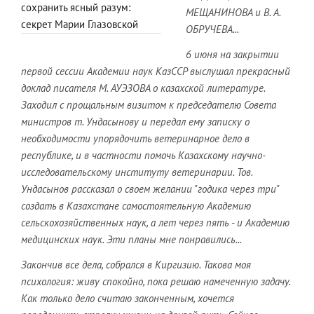
сохранить ясный разум:
МЕЩАНИНОВА и В. А.
секрет Марии Глазовской
ОБРУЧЕВА...
6 июня на закрытии
первой сессии Академии наук КазССР выслушал прекрасный
доклад писателя М. АУЭЗОВА о казахской литературе.
Заходил с прощальным визитом к председателю Совета
министров т. Ундасынову и передал ему записку о
необходимости упорядочить ветеринарное дело в
республике, и в частности помочь Казахскому научно-
исследовательскому институту ветеринарии. Тов.
Ундасынов рассказал о своем желании "годика через три"
создать в Казахстане самостоятельную Академию
сельскохозяйственных наук, а лет через пять - и Академию
медицинских наук. Эти планы мне понравились...
Закончив все дела, собрался в Киргизию. Такова моя
психология: живу спокойно, пока решаю намеченную задачу.
Как только дело считаю законченным, хочется