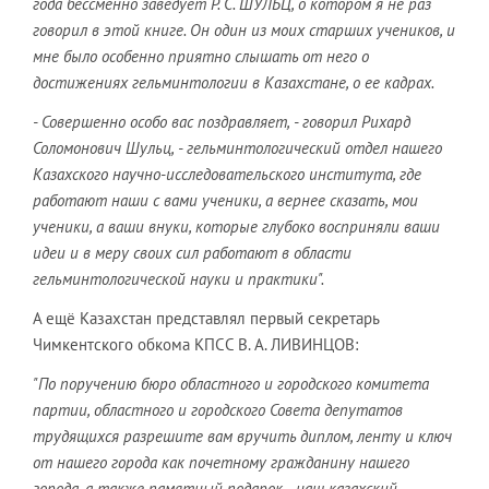
года бессменно заведует Р. С. ШУЛЬЦ, о котором я не раз
говорил в этой книге. Он один из моих старших учеников, и
мне было особенно приятно слышать от него о
достижениях гельминтологии в Казахстане, о ее кадрах.
- Совершенно особо вас поздравляет, - говорил Рихард
Соломонович Шульц, - гельминтологический отдел нашего
Казахского научно-исследовательского института, где
работают наши с вами ученики, а вернее сказать, мои
ученики, а ваши внуки, которые глубоко восприняли ваши
идеи и в меру своих сил работают в области
гельминтологической науки и практики".
А ещё Казахстан представлял первый секретарь
Чимкентского обкома КПСС В. А. ЛИВИНЦОВ:
"По поручению бюро областного и городского комитета
партии, областного и городского Совета депутатов
трудящихся разрешите вам вручить диплом, ленту и ключ
от нашего города как почетному гражданину нашего
города, а также памятный подарок - наш казахский