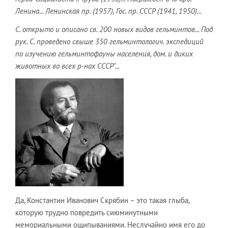
Ленина... Ленинская пр. (1957), Гос. пр. СССР (1941, 1950)...
С. открыто и описано св. 200 новых видов гельминтов... Под
рук. С. проведено свыше 350 гельминтологич. экспедиций
по изучению гельминтофауны населения, дом. и диких
животных во всех р-нах СССР"...
Да, Константин Иванович Скрябин – это такая глыба,
которую трудно повредить сиюминутными
мемориальными ощипываниями. Неслучайно имя его до