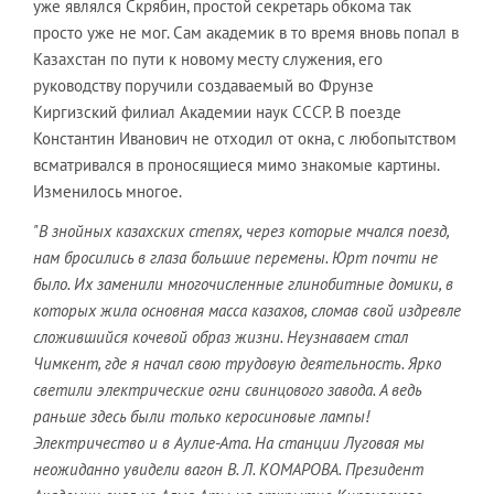
уже являлся Скрябин, простой секретарь обкома так
просто уже не мог. Сам академик в то время вновь попал в
Казахстан по пути к новому месту служения, его
руководству поручили создаваемый во Фрунзе
Киргизский филиал Академии наук СССР. В поезде
Константин Иванович не отходил от окна, с любопытством
всматривался в проносящиеся мимо знакомые картины.
Изменилось многое.
"В знойных казахских степях, через которые мчался поезд,
нам бросились в глаза большие перемены. Юрт почти не
было. Их заменили многочисленные глинобитные домики, в
которых жила основная масса казахов, сломав свой издревле
сложившийся кочевой образ жизни. Неузнаваем стал
Чимкент, где я начал свою трудовую деятельность. Ярко
светили электрические огни свинцового завода. А ведь
раньше здесь были только керосиновые лампы!
Электричество и в Аулие-Ата. На станции Луговая мы
неожиданно увидели вагон В. Л. КОМАРОВА. Президент