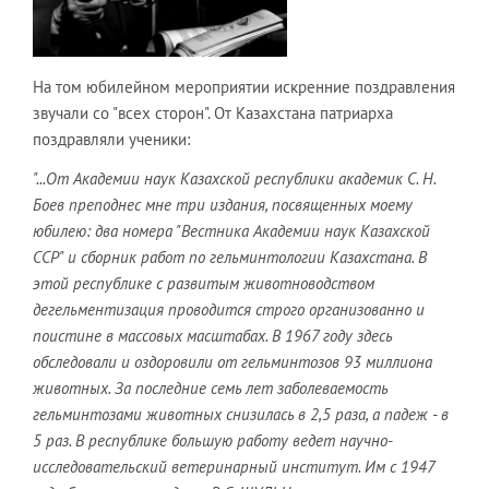
На том юбилейном мероприятии искренние поздравления
звучали со "всех сторон". От Казахстана патриарха
поздравляли ученики:
"...От Академии наук Казахской республики академик С. Н.
Боев преподнес мне три издания, посвященных моему
юбилею: два номера "Вестника Академии наук Казахской
ССР" и сборник работ по гельминтологии Казахстана. В
этой республике с развитым животноводством
дегельментизация проводится строго организованно и
поистине в массовых масштабах. В 1967 году здесь
обследовали и оздоровили от гельминтозов 93 миллиона
животных. За последние семь лет заболеваемость
гельминтозами животных снизилась в 2,5 раза, а падеж - в
5 раз. В республике большую работу ведет научно-
исследовательский ветеринарный институт. Им с 1947