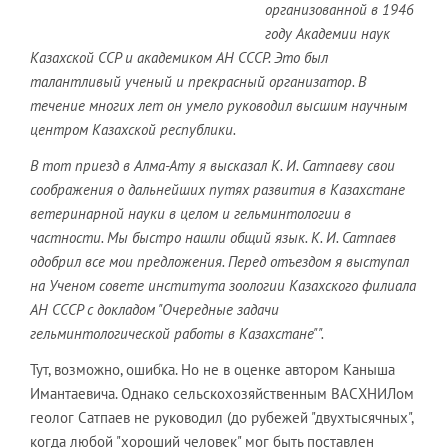
организованной в 1946
году Академии наук
Казахской ССР и академиком АН СССР. Это был
талантливый ученый и прекрасный организатор. В
течение многих лет он умело руководил высшим научным
центром Казахской республики.
В тот приезд в Алма-Ату я высказал К. И. Сатпаеву свои
соображения о дальнейших путях развития в Казахстане
ветеринарной науки в целом и гельминтологии в
частности. Мы быстро нашли общий язык. К. И. Сатпаев
одобрил все мои предложения. Перед отъездом я выступал
на Ученом совете института зоологии Казахского филиала
АН СССР с докладом "Очередные задачи
гельминтологической работы в Казахстане"".
Тут, возможно, ошибка. Но не в оценке автором Каныша
Имантаевича. Однако сельскохозяйственным ВАСХНИЛом
геолог Сатпаев не руководил (до рубежей "двухтысячных",
когда любой "хороший человек" мог быть поставлен