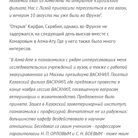
Академии ехал из Алма-Аты на открытие Киргизского
филиала. Нас с Лизой пригласили переселиться в его вагон,
и вечером 10 августа мы уже были во Фрунзе".
"Открыв" Кирфан, Скрябин, однако, во Фрунзе не
задержался, на следующий день выехав вместе с
Комаровым в Алма-Ату. Где у него также было много
интересов.
"В Алма-Ате я познакомился с рядом интересовавших меня
исследовательских учреждений и вузов, а также с работой
эвакуированного из Москвы президиума ВАСХНИЛ. Посетил
Казахский филиал ВАСХНИЛ, где предложил провести в
конце ноября сессию ВАСХНИЛ, посвященную вопросам
ветеринарии и животноводства. Предложение было
принято. Зашел в Казахский зооветеринарный институт,
познакомился с профессурой. Впечатление не из радужных:
большинство кафедр бездействовало в научном
отношении. Беседовал со своим учеником - профессором
паразитологии Н. П. ОРЛОВЫМ и С. Н. БОЕВЫМ - тоже моим