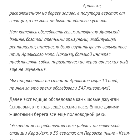
Аральске,
расположенном на берегу залива, в полутора верстах от
станции, в те годы не было ни единого кустика.
Нам хотелось обследовать гельминтофауну Аральской
долины, богатой степными грызунами, изобилующей
рептилиями; интересно было изучить фауну гельминтов
птиц Аральского моря. Наконец, большой интерес
представляли собою паразитические черви аральских рыб,
еще не изученные.
Мы проработали на станции Аральское море 10 дней,
причем за это время обследовали 347 животных".
Далее экспедиция обследовала камышовые джунгли
Сырдарьи, в те годы, ещё весьма населённые дикими
животными берега всё ещё полноводной реки.
"Экспедиция сосредоточила свою работу на маленькой
станции Кара-Узяк, в 30 верстах от Перовска (ныне - Кзыл-