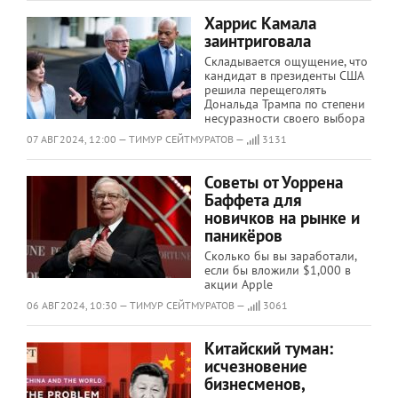
Харрис Камала
заинтриговала
Складывается ощущение, что
кандидат в президенты США
решила перещеголять
Дональда Трампа по степени
несуразности своего выбора
07 АВГ 2024, 12:00 — ТИМУР СЕЙТМУРАТОВ —
3131
Советы от Уоррена
Баффета для
новичков на рынке и
паникёров
Сколько бы вы заработали,
если бы вложили $1,000 в
акции Apple
06 АВГ 2024, 10:30 — ТИМУР СЕЙТМУРАТОВ —
3061
Китайский туман:
исчезновение
бизнесменов,