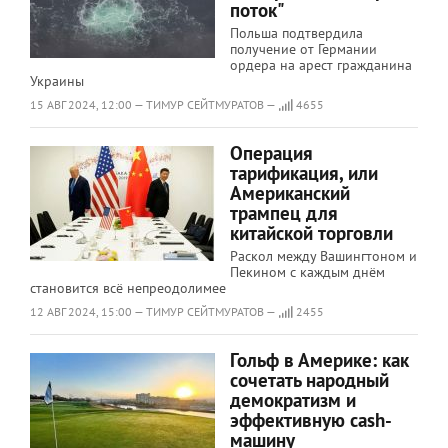
поток"
Польша подтвердила
получение от Германии
ордера на арест гражданина
Украины
15 АВГ 2024, 12:00 — ТИМУР СЕЙТМУРАТОВ —
4655
Операция
тарификация, или
Американский
трампец для
китайской торговли
Раскол между Вашингтоном и
Пекином с каждым днём
становится всё непреодолимее
12 АВГ 2024, 15:00 — ТИМУР СЕЙТМУРАТОВ —
2455
Гольф в Америке: как
сочетать народный
демократизм и
эффективную cash-
машину