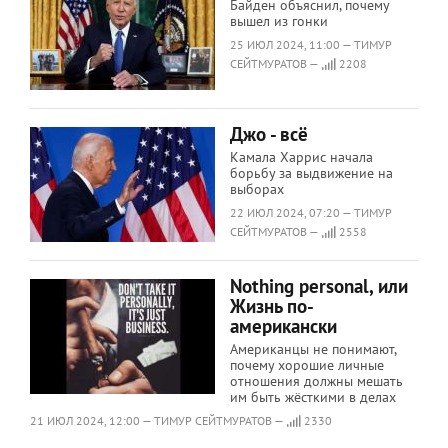
Байден объяснил, почему
вышел из гонки
25 ИЮЛ 2024, 11:00 — ТИМУР
СЕЙТМУРАТОВ —
2208
Джо - всё
Камала Харрис начала
борьбу за выдвижение на
выборах
22 ИЮЛ 2024, 07:20 — ТИМУР
СЕЙТМУРАТОВ —
2558
Nothing personal, или
Жизнь по-
американски
Американцы не понимают,
почему хорошие личные
отношения должны мешать
им быть жёсткими в делах
21 ИЮЛ 2024, 12:00 — ТИМУР СЕЙТМУРАТОВ —
2330