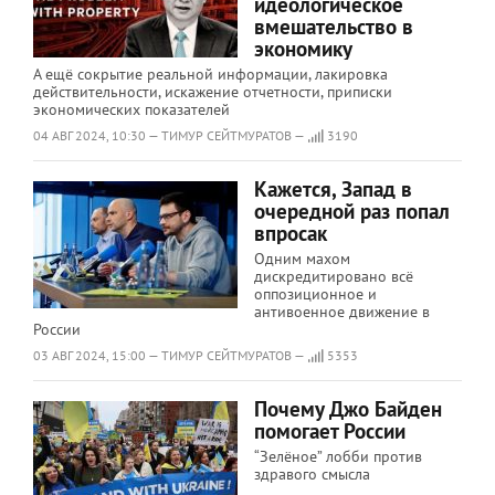
идеологическое
вмешательство в
экономику
А ещё сокрытие реальной информации, лакировка
действительности, искажение отчетности, приписки
экономических показателей
04 АВГ 2024, 10:30 — ТИМУР СЕЙТМУРАТОВ —
3190
Кажется, Запад в
очередной раз попал
впросак
Одним махом
дискредитировано всё
оппозиционное и
антивоенное движение в
России
03 АВГ 2024, 15:00 — ТИМУР СЕЙТМУРАТОВ —
5353
Почему Джо Байден
помогает России
“Зелёное” лобби против
здравого смысла