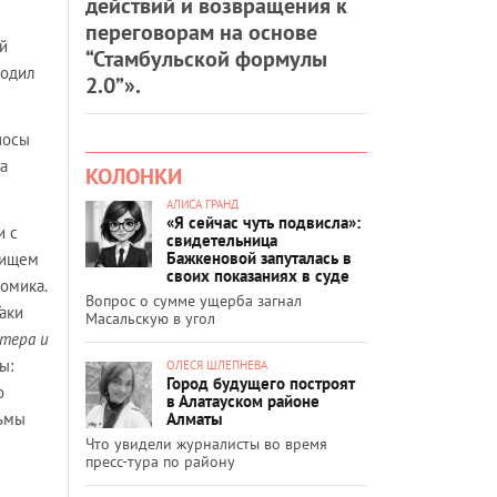
действий и возвращения к
переговорам на основе
й
“Стамбульской формулы
родил
2.0”».
носы
а
КОЛОНКИ
АЛИСА ГРАНД
«Я сейчас чуть подвисла»:
и с
свидетельница
Бажкеновой запуталась в
шищем
своих показаниях в суде
омика.
Вопрос о сумме ущерба загнал
аки
Масальскую в угол
тера и
ы:
ОЛЕСЯ ШЛЕПНЕВА
Город будущего построят
о
в Алатауском районе
Алматы
льмы
Что увидели журналисты во время
пресс-тура по району