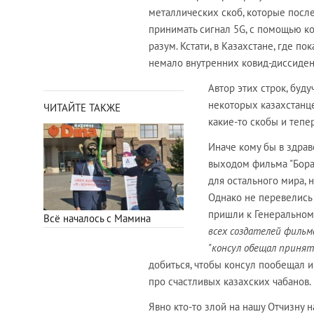
металлических скоб, которые посл
принимать сигнал 5G, с помощью ко
разум. Кстати, в Казахстане, где п
немало внутренних ковид-диссиден
Автор этих строк, буд
некоторых казахстанце
ЧИТАЙТЕ ТАКЖЕ
какие-то скобы и тепе
Иначе кому бы в здрав
выходом фильма "Бора
для остального мира,
Однако не перевелись
пришли к Генеральному
Всё началось с Мамина
всех создателей фильм
"консул обещал приня
добиться, чтобы консул пообещал 
про счастливых казахских чабанов.
Явно кто-то злой на нашу Отчизну 