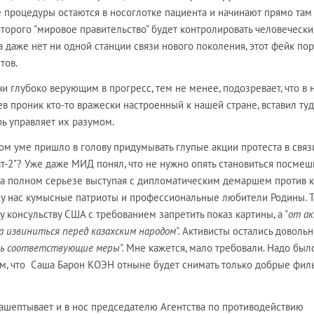
е процедуры остаются в носоглотке пациента и начинают прямо там
торого "мировое правительство" будет контролировать человечески
ока даже нет ни одной станции связи нового поколения, этот фейк по
тов.
учи глубоко верующим в прогресс, тем не менее, подозревает, что в 
в проник кто-то вражески настроенный к нашей стране, вставил туд
рь управляет их разумом.
ом уме пришло в голову придумывать глупые акции протеста в связ
т-2"? Уже даже МИД понял, что не нужно опять становиться посме
 на полном серьезе выступая с дипломатическим демаршем против к
 у нас кумысные патриоты и профессиональные любители Родины. Т
 консульству США с требованием запретить показ картины, а "
от ак
а извиниться перед казахским народом".
Активисты остались довольн
ть соответствующие меры".
Мне кажется, мало требовали. Надо был
им, что Саша Барон КОЭН отныне будет снимать только добрые фи
нашептывает и в нос председателю Агентства по противодействию