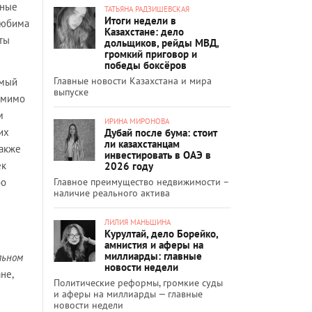
дные
ТАТЬЯНА РАДЗИШЕВСКАЯ
Итоги недели в
 любима
Казахстане: дело
ты
дольщиков, рейды МВД,
громкий приговор и
победы боксёров
Главные новости Казахстана и мира
емый
выпуске
помимо
м
ИРИНА МИРОНОВА
их
Дубай после бума: стоит
ли казахстанцам
также
инвестировать в ОАЭ в
ек
2026 году
Главное преимущество недвижимости –
бо
наличие реального актива
ЛИЛИЯ МАНЬШИНА
Курултай, дело Борейко,
амнистия и аферы на
миллиарды: главные
льном
новости недели
не,
Политические реформы, громкие суды
и аферы на миллиарды — главные
новости недели