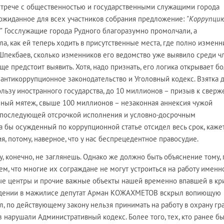
стрече с общественностью и государственными служащими города
еожиданное для всех участников собрания предложение:
"Коррупци
"
Госслужащие города Рудного благоразумно промолчали, а
а, как ей теперь ходить в присутственные места, где полно изменн
Шпекбаев, сколько изменников его ведомство уже выявило среди ч
ще предстоит выявить. Хотя, надо признать, его логика открывает б
антикоррупционное законодательство и Уголовный кодекс. Взятка д
льзу иностранного государства, до 10 миллионов – призыв к свер
енный мятеж, свыше 100 миллионов – незаконная аннексия чужой
с последующей отсрочкой исполнения и условно-досрочным
 бы осужденный по коррупционной статье отсидел весь срок, кажет
, потому, наверное, что у нас беспрецедентное правосудие.
у, конечно, не заглянешь. Однако же должно быть объяснение тому,
ем, что многие их сограждане не могут устроиться на работу именн
ые центры и прочие важные объекты нашей временно впавшей в кр
ждении в мажилисе депутат Арман КОЖАХМЕТОВ вскрыл вопиющую
ил, по действующему закону нельзя принимать на работу в охрану гр
 нарушали Административный кодекс. Более того, тех, кто ранее б