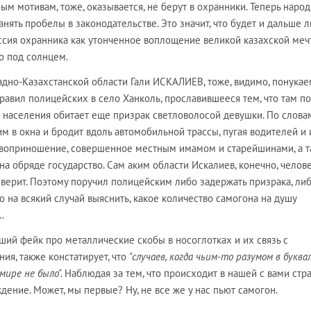
ым мотивам, тоже, оказывается, не берут в охранники. Теперь наро
анять пробелы в законодательстве. Это значит, что будет и дальше
ссия охранника как утонченное воплощение великой казахской меч
о под солнцем.
адно-Казахстанской области Гали ИСКАЛИЕВ, тоже, видимо, понука
правил полицейских в село Ханколь, прославившееся тем, что там 
населения обитает еще призрак светловолосой девушки. По слова
им в окна и бродит вдоль автомобильной трассы, пугая водителей и 
твоприношение, совершенное местным имамом и старейшинами, а 
на обряде государство. Сам аким области Искалиев, конечно, челов
 верит. Поэтому поручил полицейским либо задержать призрака, ли
о на всякий случай выяснить, какое количество самогона на душу
…
вший фейк про металлические скобы в носоглотках и их связь с
ия, также констатирует, что
"случаев, когда чьим-то разумом в буква
мире не было".
Наблюдая за тем, что происходит в нашей с вами стра
дение. Может, мы первые? Ну, не все же у нас пьют самогон.