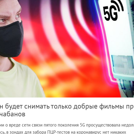
н будет снимать только добрые фильмы п
 чабанов
и о вреде сети связи пятого поколения 5G просуществовала недол
сь, в зондах для забора ПЦР-тестов на коронавирус нет никаких