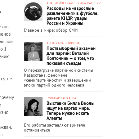
АНАЛИТИЧЕСКАЯ СЛУЖБА RATEL.KZ
Расходы на «взрослые
ю
развлечения» в футболе,
ракета КНДР, удары
России и Украины
иков
Главное в мире: обзор СМИ
ленов
ольшой
АННА КАЛАШНИКОВА
Поствыборный экзамен
о 1
для партий: Виталий
жению
Колточник — о том, что
показали съезды
О перезагрузке партийной системы
Казахстана, феномене
ся, не
«семипартийности» и завершении
эпохи партий одного человека
 почему
ГУЛЬНАР ТАНКАЕВА
Выставки Билла Виолы
о
ищут на картах мира.
изис
Теперь нужно искать
Алматы
Его работы заставляют зрителя
аждан,
остановиться
ыл