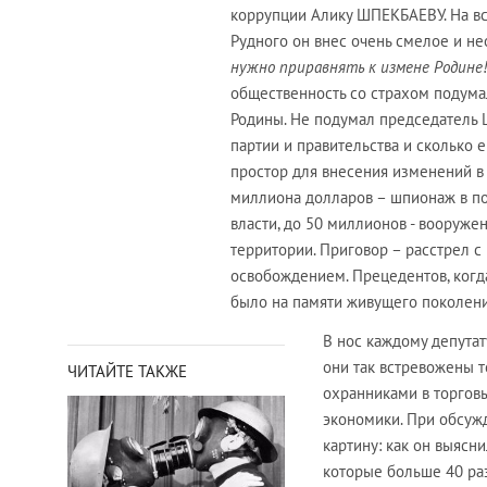
коррупции Алику ШПЕКБАЕВУ. На в
Рудного он внес очень смелое и н
нужно приравнять к измене Родине!
общественность со страхом подумал
Родины. Не подумал председатель 
партии и правительства и сколько е
простор для внесения изменений в 
миллиона долларов – шпионаж в по
власти, до 50 миллионов - вооруж
территории. Приговор – расстрел 
освобождением. Прецедентов, когда
было на памяти живущего поколения
В нос каждому депутат
они так встревожены т
ЧИТАЙТЕ ТАКЖЕ
охранниками в торгов
экономики. При обсу
картину: как он выясн
которые больше 40 раз