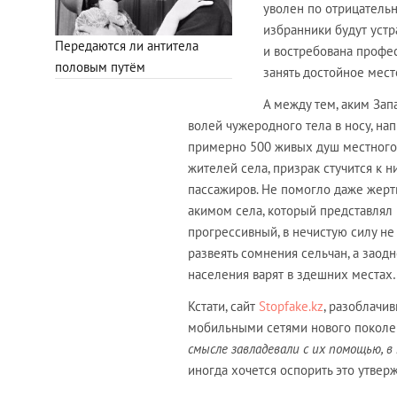
уволен по отрицательн
избранники будут устр
Передаются ли антитела
и востребована профе
половым путём
занять достойное мест
А между тем, аким Зап
волей чужеродного тела в носу, на
примерно 500 живых душ местного 
жителей села, призрак стучится к н
пассажиров. Не помогло даже жер
акимом села, который представлял 
прогрессивный, в нечистую силу не
развеять сомнения сельчан, а заодн
населения варят в здешних местах
Кстати, сайт
Stopfake.kz
, разоблачи
мобильными сетями нового поколен
смысле завладевали с их помощью, в 
иногда хочется оспорить это утверж