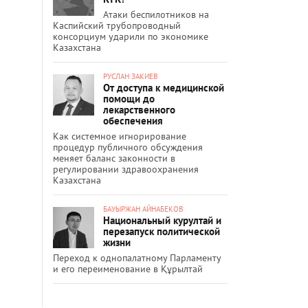
Атаки беспилотников на
Каспийский трубопроводный
консорциум ударили по экономике
Казахстана
РУСЛАН ЗАКИЕВ
От доступа к медицинской
помощи до
лекарственного
обеспечения
Как системное игнорирование
процедур публичного обсуждения
меняет баланс законности в
регулировании здравоохранения
Казахстана
БАУЫРЖАН АЙНАБЕКОВ
Национальный курултай и
перезапуск политической
жизни
Переход к однопалатному Парламенту
и его переименование в Құрылтай