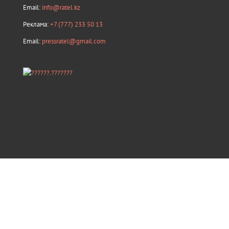
Email:
info@ratel.kz
Реклама:
+7 (777) 233 50 13
Email:
pressratel@gmail.com