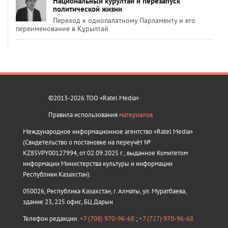
Национальный курултай и перезапуск
политической жизни
Переход к однопалатному Парламенту и его
переименование в Құрылтай
©2013-2026 ТОО «Ratel Media»
Правила использования
материалов
Международное информационное агентство «Ratel Media»
(Свидетельство о постановке на переучёт №
KZ85VPY00127994, от 02.09.2025 г., выданное Комитетом
информации Министерства культуры и информации
Республики Казахстан).
050026, Республика Казахстан, г. Алматы, ул. Муратбаева,
здание 23, 225 офис, БЦ Дарын
Телефон редакции:
+7 (708) 970-96-68
;
+7 (727) 970-96-68