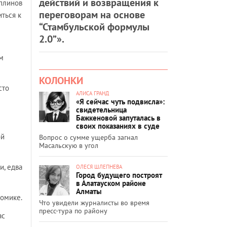
действий и возвращения к
плинов
переговорам на основе
ться к
“Стамбульской формулы
2.0”».
м
КОЛОНКИ
сто
АЛИСА ГРАНД
«Я сейчас чуть подвисла»:
свидетельница
Бажкеновой запуталась в
своих показаниях в суде
ой
Вопрос о сумме ущерба загнал
Масальскую в угол
и, едва
ОЛЕСЯ ШЛЕПНЕВА
Город будущего построят
в Алатауском районе
Алматы
номике.
Что увидели журналисты во время
пресс-тура по району
ас