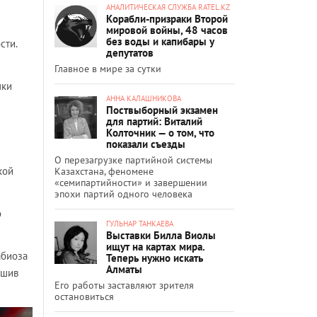
АНАЛИТИЧЕСКАЯ СЛУЖБА RATEL.KZ
Корабли-призраки Второй
мировой войны, 48 часов
без воды и капибары у
сти.
депутатов
Главное в мире за сутки
пки
АННА КАЛАШНИКОВА
Поствыборный экзамен
для партий: Виталий
Колточник — о том, что
показали съезды
О перезагрузке партийной системы
кой
Казахстана, феномене
«семипартийности» и завершении
эпохи партий одного человека
о
ГУЛЬНАР ТАНКАЕВА
Выставки Билла Виолы
ищут на картах мира.
абиоза
Теперь нужно искать
Алматы
ошив
Его работы заставляют зрителя
остановиться