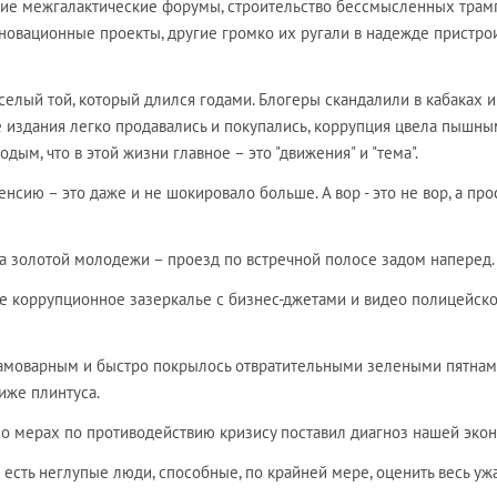
кие межгалактические форумы, строительство бессмысленных трам
новационные проекты, другие громко их ругали в надежде пристрои
селый той, который длился годами. Блогеры скандалили в кабаках и
е издания легко продавались и покупались, коррупция цвела пышны
дым, что в этой жизни главное – это "движения" и "тема".
нсию – это даже и не шокировало больше. А вор - это не вор, а про
ва золотой молодежи – проезд по встречной полосе задом наперед.
ое коррупционное зазеркалье с бизнес-джетами и видео полицейск
самоварным и быстро покрылось отвратительными зелеными пятнам
иже плинтуса.
о мерах по противодействию кризису поставил диагноз нашей эко
 есть неглупые люди, способные, по крайней мере, оценить весь уж