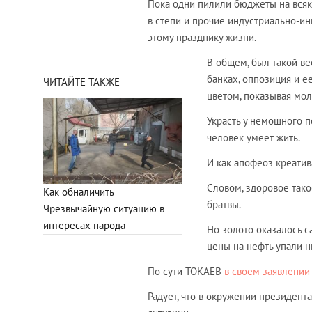
Пока одни пилили бюджеты на вся
в степи и прочие индустриально-ин
этому празднику жизни.
В общем, был такой ве
банках, оппозиция и е
ЧИТАЙТЕ ТАКЖЕ
цветом, показывая моло
Украсть у немощного пе
человек умеет жить.
И как апофеоз креати
Словом, здоровое так
Как обналичить
братвы.
Чрезвычайную ситуацию в
интересах народа
Но золото оказалось 
цены на нефть упали н
По сути ТОКАЕВ
в своем заявлении
Радует, что в окружении президента