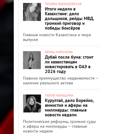
ТАТЬЯНА РАДЗИШЕВСКАЯ
Итоги недели в
Казахстане: дело
дольщиков, рейды МВД,
громкий приговор и
победы боксёров
Главные новости Казахстана и мира
выпуске
ИРИНА МИРОНОВА
Дубай после бума: стоит
ли казахстанцам
инвестировать в ОАЭ в
2026 году
Главное преимущество недвижимости –
наличие реального актива
ЛИЛИЯ МАНЬШИНА
Курултай, дело Борейко,
амнистия и аферы на
миллиарды: главные
новости недели
Политические реформы, громкие суды
и аферы на миллиарды — главные
новости недели