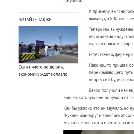
ситуации.
К примеру, выяснилось
выживут, а 800 тысяча
ЧИТАЙТЕ ТАКЖЕ
Теперь мы вынуждены п
десятилетия индустри
пуска в прямом эфире 
Естественно, фермеры 
Наконец-то пришло ос
Если ничего не делать,
перекрывающего путь 
экономику ждёт коллапс
депрессии будет созда
Банки получили намек 
халяве, которую они получали от го
Как бы ужасно это ни звучало, но 
"Рухани жангыру" и занялись абсо
маски важнее сотни ивентов, на к