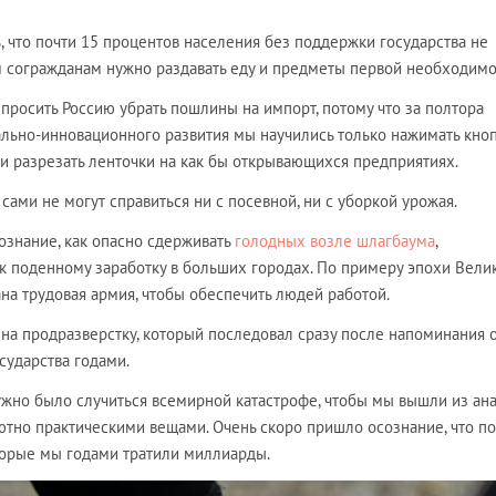
, что почти 15 процентов населения без поддержки государства не
м согражданам нужно раздавать еду и предметы первой необходимо
росить Россию убрать пошлины на импорт, потому что за полтора
ально-инновационного развития мы научились только нажимать кно
и разрезать ленточки на как бы открывающихся предприятиях.
сами не могут справиться ни с посевной, ни с уборкой урожая.
ознание, как опасно сдерживать
голодных возле шлагбаума
,
к поденному заработку в больших городах. По примеру эпохи Вели
на трудовая армия, чтобы обеспечить людей работой.
на продразверстку, который последовал сразу после напоминания 
сударства годами.
нужно было случиться всемирной катастрофе, чтобы мы вышли из ан
лютно практическими вещами. Очень скоро пришло осознание, что п
оторые мы годами тратили миллиарды.