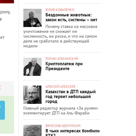
ЮЛИЯ КОВАЛЕНКО
рону,
Бездомные животные:
де
закон есть, системы – нет
Почему ставка на массовое
уничтожение не снижает ни
численность, ни риски, и что на самом
жет
деле не сработало в действующей
модели
РОМАН АЛЬМАНСКИЙ
Криптоплатеж при
Президенте
АЛЕКСЕЙ АЛЕКСЕЕВ
Казахстан в ДТП каждый
год теряет небольшой
город
е
Главный редактор журнала «За рулём»
комментирует ДТП на Аль-Фараби
ВЯЧЕСЛАВ ЩЕКУНСКИХ
В чьих интересах бомбили
КТК?