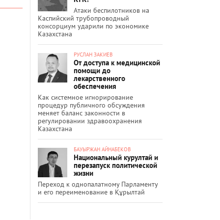
Атаки беспилотников на
Каспийский трубопроводный
консорциум ударили по экономике
Казахстана
РУСЛАН ЗАКИЕВ
От доступа к медицинской
помощи до
лекарственного
обеспечения
Как системное игнорирование
процедур публичного обсуждения
меняет баланс законности в
регулировании здравоохранения
Казахстана
БАУЫРЖАН АЙНАБЕКОВ
Национальный курултай и
перезапуск политической
жизни
Переход к однопалатному Парламенту
и его переименование в Құрылтай