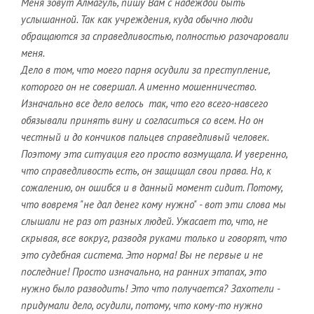
Меня зовут Алмагуль, пишу Вам с надеждой быть
услышанной. Так как учреждения, куда обычно люди
обращаются за справедливостью, полностью разочаровали
меня.
Дело в том, что моего парня осудили за преступление,
которого он не совершал. А именно мошенничество.
Изначально все дело велось так, что его всего-навсего
обязывали принять вину и согласиться со всем. Но он
честный и до кончиков пальцев справедливый человек.
Поэтому эта ситуация его просто возмущала. И уверенно,
что справедливость есть, он защищал свои права. Но, к
сожалению, он ошибся и в данный момент сидит. Потому,
что вовремя "не дал денег кому нужно" - вот эти слова мы
слышали не раз от разных людей. Ужасает то, что, не
скрывая, все вокруг, разводя руками только и говорят, что
это судебная система. Это норма! Вы не первые и не
последние! Просто изначально, на ранних этапах, это
нужно было разводить! Это что получается? Захотели -
придумали дело, осудили, потому, что кому-то нужно