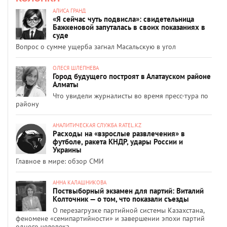
АЛИСА ГРАНД
«Я сейчас чуть подвисла»: свидетельница
Бажкеновой запуталась в своих показаниях в
суде
Вопрос о сумме ущерба загнал Масальскую в угол
ОЛЕСЯ ШЛЕПНЕВА
Город будущего построят в Алатауском районе
Алматы
Что увидели журналисты во время пресс-тура по
району
АНАЛИТИЧЕСКАЯ СЛУЖБА RATEL.KZ
Расходы на «взрослые развлечения» в
футболе, ракета КНДР, удары России и
Украины
Главное в мире: обзор СМИ
АННА КАЛАШНИКОВА
Поствыборный экзамен для партий: Виталий
Колточник — о том, что показали съезды
О перезагрузке партийной системы Казахстана,
феномене «семипартийности» и завершении эпохи партий
одного человека