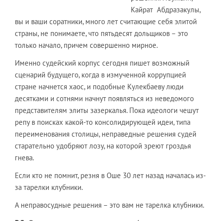
Кайрат Абдразакулы,
вы и ваши соратники, много лет считающие себя элитой
страны, не понимаете, что пятьдесят дольщиков – это
только начало, причем совершенно мирное.
Именно судейский корпус сегодня пишет возможный
сценарий будущего, когда в измученной коррупцией
стране начнется хаос, и подобные Кулекбаеву люди
десятками и сотнями начнут появляться из неведомого
представителям элиты зазеркалья. Пока идеологи чешут
репу в поисках какой-то консолидирующей идеи, типа
переименования столицы, неправедные решения судей
старательно удобряют лозу, на которой зреют гроздья
гнева.
Если кто не помнит, резня в Оше 30 лет назад началась из-
за тарелки клубники.
А неправосудные решения – это вам не тарелка клубники.