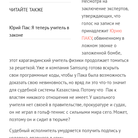
Несмотря на
заключение экспертов,
ЧИТАЙТЕ ТАКЖЕ
утверждающих, что
голос на записи не
Юрий Пак: Я теперь учитель в
принадлежит
Юрию
законе
ПАКУ
, обвиненному в
ложном звонке о
заложенной бомбе,
этот карагандинский учитель физики продолжает томиться
за решеткой. Уже и компания Samsung готова вскрыть
свои программные коды, чтобы у Пака была возможность
доказать свою невиновность, но вряд ли это что-то значит
для судебной системы Казахстана. Потому что Пак к
властям никакого отношения не имеет. У школьного
учителя нет связей в правительстве, прокуратуре и судах,
он не играл в гольф-теннис с сильными мира сего. Может,
поэтому он и сидит в тюрьме?
Судебный исполнитель умудряется получить подпись у
человека, впавшего в кому.