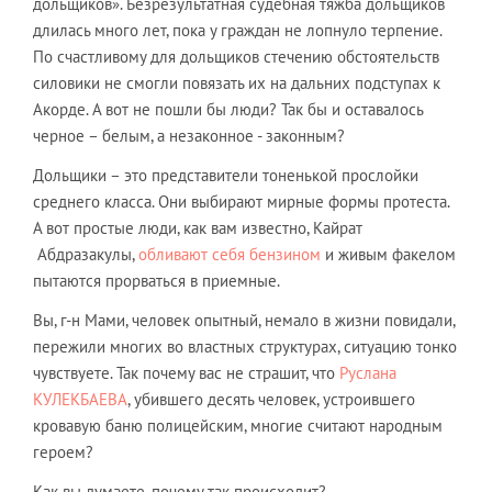
дольщиков». Безрезультатная судебная тяжба дольщиков
длилась много лет, пока у граждан не лопнуло терпение.
По счастливому для дольщиков стечению обстоятельств
силовики не смогли повязать их на дальних подступах к
Акорде. А вот не пошли бы люди? Так бы и оставалось
черное – белым, а незаконное - законным?
Дольщики – это представители тоненькой прослойки
среднего класса. Они выбирают мирные формы протеста.
А вот простые люди, как вам известно, Кайрат
Абдразакулы,
обливают себя бензином
и живым факелом
пытаются прорваться в приемные.
Вы, г-н Мами, человек опытный, немало в жизни повидали,
пережили многих во властных структурах, ситуацию тонко
чувствуете. Так почему вас не страшит, что
Руслана
КУЛЕКБАЕВА
, убившего десять человек, устроившего
кровавую баню полицейским, многие считают народным
героем?
Как вы думаете, почему так происходит?