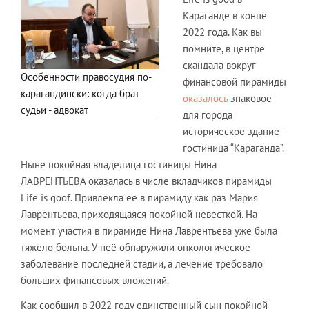
Караганде в конце
2022 года. Как вы
помните, в центре
скандала вокруг
Особенности правосудия по-
финансовой пирамиды
карагандински: когда брат
оказалось
знаковое
судьи - адвокат
для города
историческое здание –
гостиница “Караганда”.
Ныне покойная владелица гостиницы Нина
ЛАВРЕНТЬЕВА оказалась в числе вкладчиков пирамиды
Life is goof. Привлекла её в пирамиду как раз Мария
Лаврентьева, приходящаяся покойной невесткой. На
момент участия в пирамиде Нина Лаврентьева уже была
тяжело больна. У неё обнаружили онкологическое
заболевание последней стадии, а лечение требовало
больших финансовых вложений.
Как сообщил в 2022 году единственный сын покойной