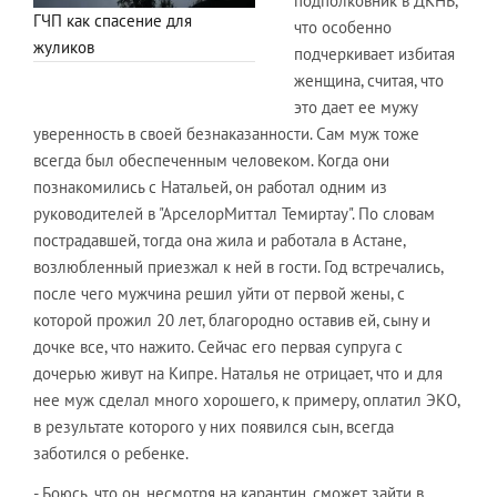
подполковник в ДКНБ,
ГЧП как спасение для
что особенно
жуликов
подчеркивает избитая
женщина, считая, что
это дает ее мужу
уверенность в своей безнаказанности. Сам муж тоже
всегда был обеспеченным человеком. Когда они
познакомились с Натальей, он работал одним из
руководителей в "АрселорМиттал Темиртау". По словам
пострадавшей, тогда она жила и работала в Астане,
возлюбленный приезжал к ней в гости. Год встречались,
после чего мужчина решил уйти от первой жены, с
которой прожил 20 лет, благородно оставив ей, сыну и
дочке все, что нажито. Сейчас его первая супруга с
дочерью живут на Кипре. Наталья не отрицает, что и для
нее муж сделал много хорошего, к примеру, оплатил ЭКО,
в результате которого у них появился сын, всегда
заботился о ребенке.
- Боюсь, что он, несмотря на карантин, сможет зайти в