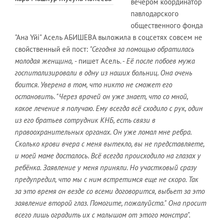
вечером координатор
павлодарского
общественного фонда
"Ана Үйі" Асель АБИШЕВА выложила в соцсетях совсем не
свойственный ей пост:
"Сегодня за помощью обратилась
молодая женщина,
- пишет Асель. -
Её после побоев мужа
госпитализировали в одну из наших больниц. Она очень
боится. Уверена в том, что никто не сможет его
остановить. "Через врачей он уже знает, что со мной,
какое лечение я получаю. Ему всегда всё сходило с рук, один
из его братьев сотрудник КНБ, есть связи в
правоохранительных органах. Он уже ломал мне ребра.
Сколько крови вчера с меня вытекло, вы не представляете,
и моей маме досталось. Всё всегда происходило на глазах у
ребёнка. Заявление у меня приняли. Но участковый сразу
предупредил, что мы с ним встретимся еще не скоро. Так
за это время он везде со всеми договорится, выбьет за это
заявление второй глаз. Помогите, пожалуйста." Она просит
всего лишь оградить их с малышом от этого монстра".