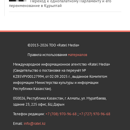
Переход к однопалатному Парламенту и его
переименование в Құрылтай
©2013-2026 ТОО «Ratel Media»
Правила использования
материалов
Международное информационное агентство «Ratel Media»
(Свидетельство о постановке на переучёт №
KZ85VPY00127994, от 02.09.2025 г., выданное Комитетом
информации Министерства культуры и информации
Республики Казахстан).
050026, Республика Казахстан, г. Алматы, ул. Муратбаева,
здание 23, 225 офис, БЦ Дарын
Телефон редакции:
+7 (708) 970-96-68
;
+7 (727) 970-96-68
Email:
info@ratel.kz