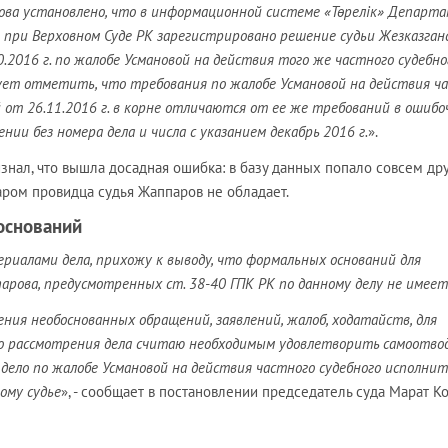
рова установлено, что в информационной системе «Төрелік» Департ
 при Верховном Суде РК зарегистрировано решение судьи Жезказган
.2016 г. по жалобе Усмановой на действия того же частного судебно
ует отметить, что требования по жалобе Усмановой на действия ч
 от 26.11.2016 г. в корне отличаются от ее же требований в ошибо
ии без номера дела и числа с указанием декабрь 2016 г.
».
знал, что вышла досадная ошибка: в базу данных попало совсем др
аром провидца судья Жаппаров не обладает.
оснований
риалами дела, прихожу к выводу, что формальных оснований для
арова, предусмотренных ст. 38-40 ГПК РК по данному делу не имеет
ения необоснованных обращений, заявлений, жалоб, ходатайств, для
го рассмотрения дела считаю необходимым удовлетворить самоотвод
дело по жалобе Усмановой на действия частного судебного исполнит
ому судье
», - сообщает в постановлении председатель суда Марат К