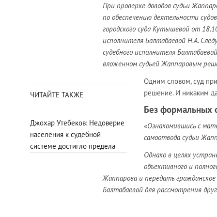
При проверке доводов судьи Жаппа
по обеспечению деятельности судов
городского суда Кутышевой от 18.10
исполнителя Балтабаевой Н.А. След
судебного исполнителя Балтабаевой
вложенном судьей Жаппаровым решен
Одним словом, суд при
решение. И никаким д
ЧИТАЙТЕ ТАКЖЕ
Без формальных 
Джохар Утебеков: Недоверие
«
Ознакомившись с мате
населения к судебной
самоотвода судьи Жапп
системе достигло предела
Однако в целях устран
объективного и полно
Жаппарова и передать гражданское 
Балтабаевой для рассмотрения друг