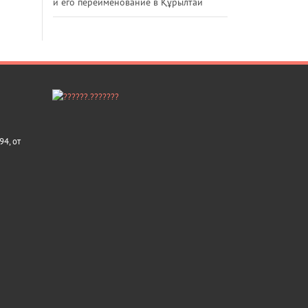
и его переименование в Құрылтай
4, от