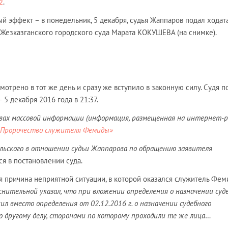
z
.
 эффект – в понедельник, 5 декабря, судья Жаппаров подал ходат
 Жезказганского городского суда Марата КОКУШЕВА (на снимке).
мотрено в тот же день и сразу же вступило в законную силу. Судя п
 5 декабря 2016 года в 21:37.
ствах массовой информации (информация, размещенная на интернет-р
«Пророчество служителя Фемиды»
льского в отношении судьи Жаппарова по обращению заявителя
тся в постановлении суда.
я причина неприятной ситуации, в которой оказался служитель Фем
снительной указал, что при вложении определения о назначении суд
л вместо определения от 02.12.2016 г. о назначении судебного
о другому делу, сторонами по которому проходили те же лица
…