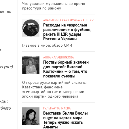
Что увидели журналисты во время
пресс-тура по району
айство
АНАЛИТИЧЕСКАЯ СЛУЖБА RATEL.KZ
Расходы на «взрослые
развлечения» в футболе,
ракета КНДР, удары
России и Украины
Главное в мире: обзор СМИ
о
АННА КАЛАШНИКОВА
Поствыборный экзамен
для партий: Виталий
есурсе)
Колточник — о том, что
показали съезды
О перезагрузке партийной системы
Казахстана, феномене
«семипартийности» и завершении
эпохи партий одного человека
иды:
ебного
ГУЛЬНАР ТАНКАЕВА
Выставки Билла Виолы
ищут на картах мира.
Теперь нужно искать
Алматы