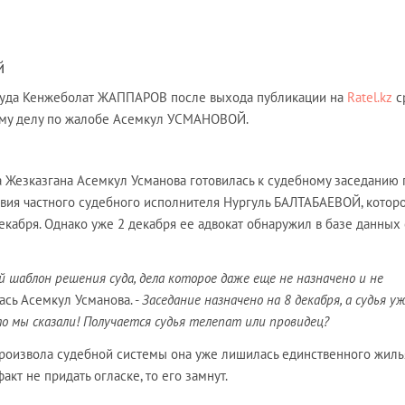
й
 суда Кенжеболат ЖАППАРОВ после выхода публикации на
Ratel.kz
с
ому делу по жалобе Асемкул УСМАНОВОЙ.
 Жезказгана Асемкул Усманова готовилась к судебному заседанию 
твия частного судебного исполнителя Нургуль БАЛТАБАЕВОЙ, котор
екабря. Однако уже 2 декабря ее адвокат обнаружил в базе данных 
 шаблон решения суда, дела которое даже еще не назначено и не
ась Асемкул Усманова. -
Заседание назначено на 8 декабря, а судья у
о мы сказали! Получается судья телепат или провидец?
произвола судебной системы она уже лишилась единственного жиль
акт не придать огласке, то его замнут.