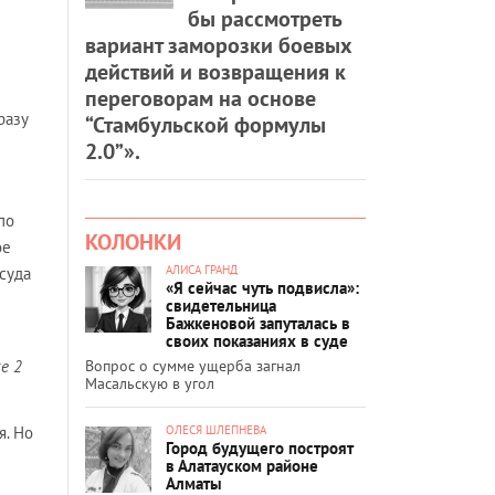
бы рассмотреть
вариант заморозки боевых
действий и возвращения к
переговорам на основе
разу
“Стамбульской формулы
2.0”».
по
КОЛОНКИ
ое
АЛИСА ГРАНД
суда
«Я сейчас чуть подвисла»:
свидетельница
Бажкеновой запуталась в
своих показаниях в суде
Вопрос о сумме ущерба загнал
же 2
Масальскую в угол
ОЛЕСЯ ШЛЕПНЕВА
я. Но
Город будущего построят
в Алатауском районе
Алматы