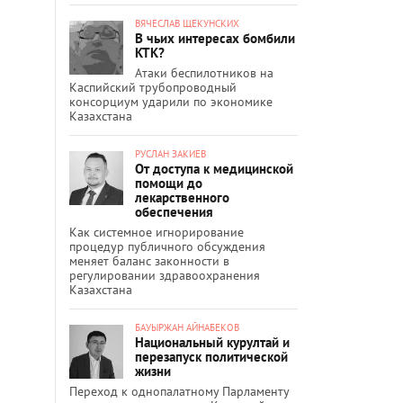
ВЯЧЕСЛАВ ЩЕКУНСКИХ
В чьих интересах бомбили
КТК?
Атаки беспилотников на
Каспийский трубопроводный
консорциум ударили по экономике
Казахстана
РУСЛАН ЗАКИЕВ
От доступа к медицинской
помощи до
лекарственного
обеспечения
Как системное игнорирование
процедур публичного обсуждения
меняет баланс законности в
регулировании здравоохранения
Казахстана
БАУЫРЖАН АЙНАБЕКОВ
Национальный курултай и
перезапуск политической
жизни
Переход к однопалатному Парламенту