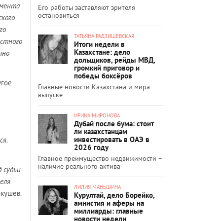
амента
Его работы заставляют зрителя
остановиться
ского
го
ТАТЬЯНА РАДЗИШЕВСКАЯ
астного
Итоги недели в
Казахстане: дело
чно
дольщиков, рейды МВД,
громкий приговор и
победы боксёров
угое
Главные новости Казахстана и мира
выпуске
ИРИНА МИРОНОВА
Дубай после бума: стоит
ли казахстанцам
инвестировать в ОАЭ в
ся.
2026 году
Главное преимущество недвижимости –
наличие реального актива
 судьи
еля
ЛИЛИЯ МАНЬШИНА
окушев.
Курултай, дело Борейко,
амнистия и аферы на
миллиарды: главные
новости недели