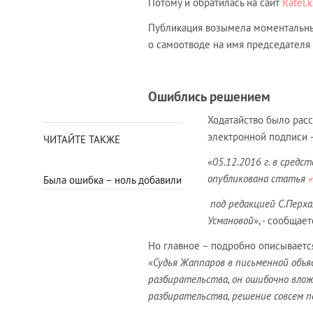
Потому и обратилась на сайт
Ratel.k
Публикация возымела моментальный
о самоотводе на имя председателя
Ошиблись решением
Ходатайство было расс
электронной подписи –
ЧИТАЙТЕ ТАКЖЕ
«
05.12.2016 г. в сред
опубликована статья
Была ошибка – ноль добавили
под редакцией С.Перха
Усмановой
», - сообщае
Но главное – подробно описываетс
«
Судья Жаппаров в письменной объя
разбирательства, он ошибочно вложи
разбирательства, решение совсем п