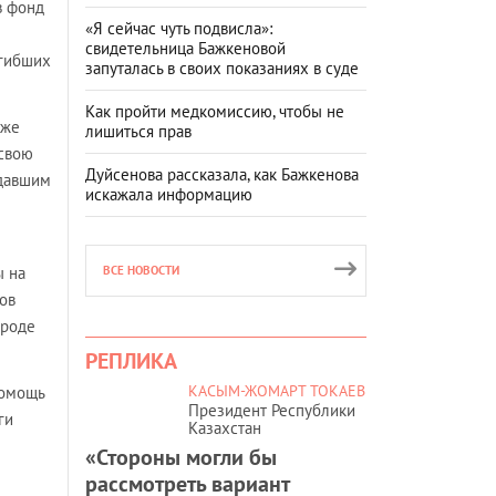
в фонд
«Я сейчас чуть подвисла»:
свидетельница Бажкеновой
огибших
запуталась в своих показаниях в суде
Как пройти медкомиссию, чтобы не
уже
лишиться прав
 свою
Дуйсенова рассказала, как Бажкенова
адавшим
искажала информацию
ы на
ВСЕ НОВОСТИ
ов
вроде
РЕПЛИКА
КАСЫМ-ЖОМАРТ ТОКАЕВ
помощь
Президент Республики
ги
Казахстан
«Стороны могли бы
рассмотреть вариант