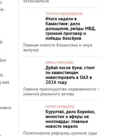
остановиться
и
м.
ТАТЬЯНА РАДЗИШЕВСКАЯ
Итоги недели в
Казахстане: дело
дольщиков, рейды МВД,
громкий приговор и
победы боксёров
ей
Главные новости Казахстана и мира
.
выпуске
Тем
ИРИНА МИРОНОВА
Дубай после бума: стоит
ли казахстанцам
их
инвестировать в ОАЭ в
у них
2026 году
Главное преимущество недвижимости –
наличие реального актива
ЛИЛИЯ МАНЬШИНА
 никто
Курултай, дело Борейко,
амнистия и аферы на
миллиарды: главные
новости недели
Политические реформы, громкие суды