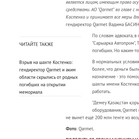
является лицом, имеющим право ос
средствами. AO "Qarmet" во главе 
Костенко и принимает все меры для
гендиректор Qarmet Вадима БАСИН
По словам адвоката, в
"Сарыарка Автопром", 
ЧИТАЙТЕ ТАКЖЕ
погибших. Но каким-то
В нормальных условия
Взрыв на шахте Костенко:
более, что деньги был
гендиректор Qarmet и аким
назначение - это помо
области скрылись от родных
шахты имени Костенко 
погибших на открытии
работать.
мемориала
"Демеу Қазақстан қоры
оборудования, Qarmet 
не вынет ещё 200 млн тенге из воз
Фото
: Qarmet.