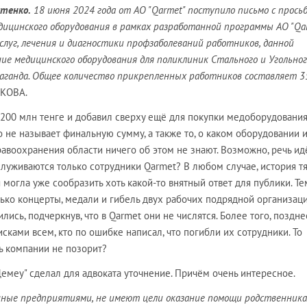
тенко.
18 июня 2024 года от АО "Qarmet" поступило письмо с прось
ицинского оборудования в рамках разработанной программы АО "Qa
слуг, лечения и диагностики профзаболеваний работников, данной
ие медицинского оборудования для поликлиник Стального и Угольног
раганда. Общее количество прикрепленных работников составляет 3
ЫКОВА.
и 200 млн тенге и добавил сверху ещё для покупки медоборудовани
о не называет финальную сумму, а также то, о каком оборудовании 
равоохранения области ничего об этом не знают. Возможно, речь ид
служиваются только сотрудники Qarmet? В любом случае, история т
я могла уже сообразить хоть какой-то внятный ответ для публики. Те
ько концерты, медали и гибель двух рабочих подрядной организаци
лись, подчеркнув, что в Qarmet они не числятся. Более того, поздне
сками всем, кто по ошибке написал, что погибли их сотрудники. То
ть компании не позорит?
Демеу" сделал для адвоката уточнение. Причём очень интересное.
енные предприятиями, не имеют цели оказание помощи родственник