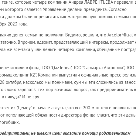
н тенге, которые четыре компании Андрея ЛАВРЕНТЬЕВА перевели 
ем которого является Управление делами президента. Согласно
ьги должны были перечислить как материальную помощь семьям п
бря 2023 года.
каких денег семьи не получили. Видимо, решили, что ArcelorMittal 
статочно. Впрочем, адвокат, представляющий интересы, продолжает
 куда же всё-таки ушли деньги четырёх компаний, обещанные постр
 перечислили в фонд: TOO "QazTehna", ТОО "Сарыарка Автопром", TOO
Агромашхолдинг KZ". Компании выпустили официальные пресс-релиз
 28 октября, насколько мы понимаем, суммы эти сложились из взнос
о своих зарплат. С тех пор возникал вопрос, как предприниматель 
 в никуда? И не зря.
вет из "Демеу" в начале августа, что все 200 млн тенге пошли на 
т от исполняющей обязанности директора фонда гласит, что эти день
погибших.
предприятиями, не имеют цели оказание помощи родственникам