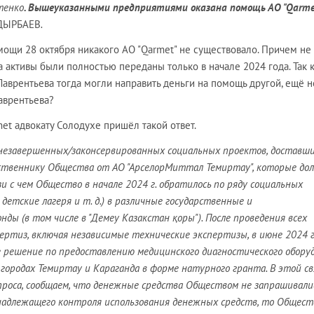
тенко
. Вышеуказанными предприятиями оказана помощь AO "Qarme
АДЫРБАЕВ
.
мощи 28 октября никакого АО "Qarmet" не существовало. Причем не
 активы были полностью переданы только в начале 2024 года. Так 
аврентьева тогда могли направить деньги на помощь другой, ещё н
аврентьева?
met адвокату Солодухе пришёл такой ответ.
езавершенных/законсервированных социальных проектов, доставши
бственнику Общества от АО "АрселорМиттал Темиртау", которые до
и с чем Общество в начале 2024 г. обратилось по ряду социальных
 детские лагеря и т. д.) в различные государственные и
ды (в том числе в "Демеу Казакстан қ
оры"). После проведения всех
ртиз, включая независимые технические экспертизы, в июне 2024 г
 решение по предоставлению медицинского диагностического обору
 городах Темиртау и Караганда в форме натурного гранта. В этой св
проса, сообщаем, что денежные средства Обществом не запрашивали
 надлежащего контроля использования денежных средств, то Общест