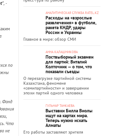
t"
, -
АНАЛИТИЧЕСКАЯ СЛУЖБА RATEL.KZ
Расходы на «взрослые
развлечения» в футболе,
ракета КНДР, удары
каким
России и Украины
е
Главное в мире: обзор СМИ
АННА КАЛАШНИКОВА
Поствыборный экзамен
для партий: Виталий
хся по
Колточник — о том, что
показали съезды
лжны
О перезагрузке партийной системы
Казахстана, феномене
«семипартийности» и завершении
эпохи партий одного человека
. Фонд
ГУЛЬНАР ТАНКАЕВА
дования
Выставки Билла Виолы
ищут на картах мира.
язи,
Теперь нужно искать
сь. Что
Алматы
во не
Его работы заставляют зрителя