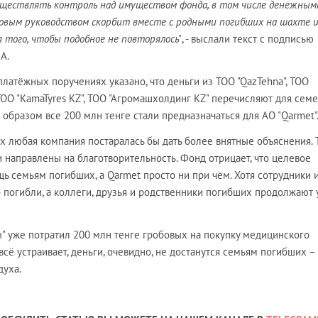
уществлять контроль над имуществом фонда, в том числе денежным
с новым руководством скорбит вместе с родными погибших на шахте и
 того, чтобы подобное не повторялось"
, - выслали текст с подписью
А.
 платёжных поручениях указано, что деньги из TOO "QazTehna", ТОО
TOO "KamaTyres KZ", ТОО "Агромашхолдинг KZ" перечисляют для сем
 образом все 200 млн тенге стали предназначаться для АО "Qarmet"
х любая компания постаралась бы дать более внятные объяснения. 
и направлены на благотворительность. Фонд отрицает, что целевое
щь семьям погибших, а Qarmet просто ни при чём. Хотя сотрудники 
погибли, а коллеги, друзья и родственники погибших продолжают 
" уже потратил 200 млн тенге гробовых на покупку медицинского
всё устраивает, деньги, очевидно, не достанутся семьям погибших –
духа.