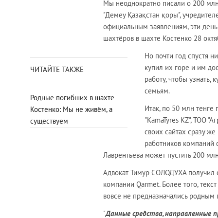
Мы неоднократно писали о 200 мл
"Демеу Қазақстан қоры", учредител
официальным заявлениям, эти ден
шахтёров в шахте Костенко 28 октя
Но почти год спустя ни
купил их горе и им до
ЧИТАЙТЕ ТАКЖЕ
работу, чтобы узнать,
семьям.
Родные погибших в шахте
Итак, по 50 млн тенге
Костенко: Мы не живём, а
"KamaTyres KZ", ТОО "
существуем
своих сайтах сразу же
работников компаний с
Лаврентьева может пустить 200 млн
Адвокат Тимур СОЛОДУХА получил от
компании Qarmet. Более того, текс
вовсе не предназначались родным 
"
Данные средства, направленные 