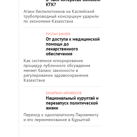
КТК?
Атаки беспилотников на Каспийский
трубопроводный консорциум ударили
по экономике Казахстана
РУСЛАН ЗАКИЕВ
От доступа к медицинской
помощи до
лекарственного
обеспечения
Как системное игнорирование
процедур публичного обсуждения
меняет баланс законности в
регулировании здравоохранения
Казахстана
БАУЫРЖАН АЙНАБЕКОВ
Национальный курултай и
перезапуск политической
жизни
Переход к однопалатному Парламенту
и его переименование в Құрылтай