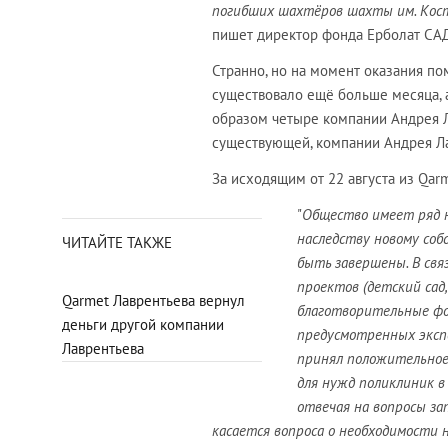
погибших шахтёров шахты им. Кос
пишет директор фонда Ерболат С
Странно, но на момент оказания по
существовало ещё больше месяца, а
образом четыре компании Андрея Л
существующей, компании Андрея Л
За исходящим от 22 августа из Qar
"
Общество имеет ряд н
наследству новому со
ЧИТАЙТЕ ТАКЖЕ
быть завершены. В связ
проектов (детский сад,
Qarmet Лаврентьева вернул
благотворительные фон
деньги другой компании
предусмотренных экспе
Лаврентьева
принял положительное
для нужд поликлиник в
отвечая на вопросы за
касается вопроса о необходимости