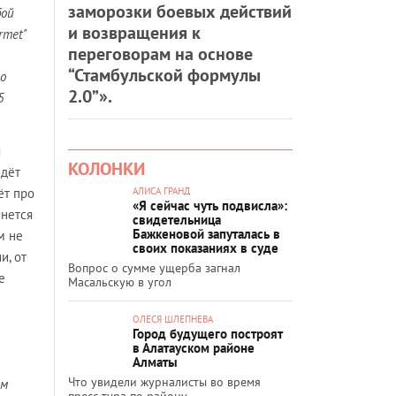
заморозки боевых действий
бой
и возвращения к
rmet"
переговорам на основе
“Стамбульской формулы
о
2.0”».
5
я
КОЛОНКИ
идёт
ёт про
АЛИСА ГРАНД
«Я сейчас чуть подвисла»:
янется
свидетельница
Бажкеновой запуталась в
м не
своих показаниях в суде
и, от
Вопрос о сумме ущерба загнал
е
Масальскую в угол
ОЛЕСЯ ШЛЕПНЕВА
Город будущего построят
в Алатауском районе
Алматы
Что увидели журналисты во время
ам
пресс-тура по району