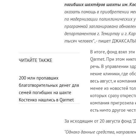
погибших шахтёров шахты им. Кос
оказать помощь в приобретении мед
по модернизации поликлинических у
программой запланировано обновлен
департаментов г. Темиртау и г. Ка
тысяч человек"
, - пишет ДЖАКСАЛ
В итоге, фонд взял эт
Qarmet. При этом никт
ЧИТАЙТЕ ТАКЖЕ
речь. В управлении зд
некие клиники, где об
200 млн пропавших
весь август, и компани
благотворительных денег для
менее из новостей тол
семей погибших на шахте
которых сразу открести
Костенко нашлись в Qarmet
компания пригрозила и
есть ничто другое чес
За исходящим от 20 августа фонд "
"Однако данные средства, направл