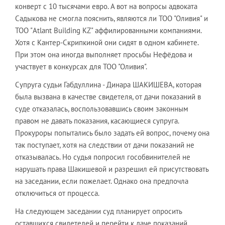
конверт с 10 тысячами евро. А вот на вопросы адвоката
Садыкова не смогла пояснить, являются ли ТОО "Оливия" и
ТОО "Atlant Building KZ" аффилированными компаниями.
Хотя с Кантер-Скрипкиной они сидят в одном кабинете.
При этом она иногда выполняет просьбы Нефёдова и
участвует в конкурсах для ТОО "Оливия".
Супруга судьи Габдуллина - Динара ШАКИШЕВА, которая
была вызвана в качестве свидетеля, от дачи показаний в
суде отказалась, воспользовавшись своим законным
правом не давать показания, касающиеся супруга.
Прокуроры попытались было задать ей вопрос, почему она
так поступает, хотя на следствии от дачи показаний не
отказывалась. Но судья попросил гособвинителей не
нарушать права Шакишевой и разрешил ей присутствовать
на заседании, если пожелает. Однако она предпочла
отключиться от процесса.
На следующем заседании суд планирует опросить
оставшихся свидетелей и перейти к даче показаний