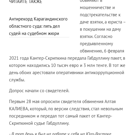
обвиняют в
ЧИТАЙТЕ ТАКЖЕ
мошенничестве и
подстрекательстве к
Антирекорд Карагандинского
даче взятки, а юриста –
областного суда: пять дел
в покушении на дачу
судей на судебном жюри
взятки. Согласно
предъявленному
обвинению, 6 февраля
2021 года Кантер-Скрипкина передала Габдуллину пакет, в
котором находились 10 тысяч евро и 3 млн тенге. В тот же
день обоих арестовали оперативники антикоррупционной
службы.
Допрос начали со свидетелей.
Первым 28 мая опросили свидетеля обвинения Алтая
КАЛИЕВА, который, по версии следствия, стал невольным
посредником и передал тот самый пакет от Кантер-
Скрипкиной судье Габдуллину.
- В тот день я был на работе у себя на Юго-Востоке,