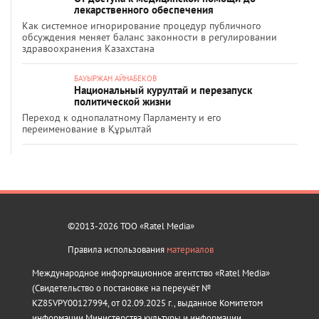
лекарственного обеспечения
Как системное игнорирование процедур публичного
обсуждения меняет баланс законности в регулировании
здравоохранения Казахстана
БАУЫРЖАН АЙНАБЕКОВ
Национальный курултай и перезапуск
политической жизни
Переход к однопалатному Парламенту и его
переименование в Құрылтай
©2013-2026 ТОО «Ratel Media»
Правила использования
материалов
Международное информационное агентство «Ratel Media»
(Свидетельство о постановке на переучёт №
KZ85VPY00127994, от 02.09.2025 г., выданное Комитетом
информации Министерства культуры и информации