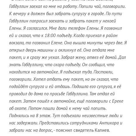
Габдуллин заехал ко мне на работу. Попили чай, поговорили.
К вечеру я должен был забрать супругу в городе. По пути
Габдуллин попросил заехать и забрать пакет у некоей
Елены. Я согласился. Мне дали телефон Елены. Я позвонил
ей и сказал, что к 18:00 подъеду. Когда приехал в район
вокзала, то позвонил Елене. Она вышла минуты через две. Я
открыл дверь машины и окликнул её. Она отдала мне
пакет, и я сразу же уехал. Забрал жену, отвез её домой. Дал
знать Габдуллину, что скоро подъеду. Он сообщил, что
находится на автомойке. Я подъехал туда. Постояли,
поговорили. Хотел отдать ему пакет, но он сказал, что
подойдёт супруга и ей отдашь. Подошла его супруга, я её
проводил до дома по просьбе Габдуллина. Там отдал ей
пакет. Затем пошёл к автомойке, ещё поговорили с Ереке
об охоте. Потом пошли домой к нему чай попить.
Поднялись на 8 этаж. Тут подъехали неизвестные люди и
нас задержали. Представились сотрудниками Антикора и
забрали нас на допрос
, - пояснил свидетель Калиев.