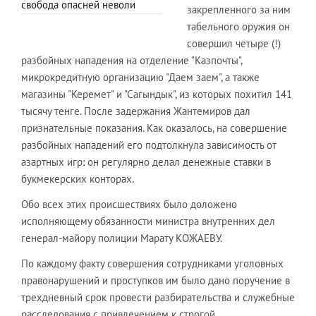
свобода опасней неволи
закрепленного за ним
табельного оружия он
совершил четыре (!)
разбойных нападения на отделение "Казпочты",
микрокредитную организацию "Даем заем", а также
магазины "Керемет" и "Сагындык", из которых похитил 141
тысячу тенге. После задержания Жантемиров дал
признательные показания. Как оказалось, на совершение
разбойных нападений его подтолкнула зависимость от
азартных игр: он регулярно делал денежные ставки в
букмекерских конторах.
Обо всех этих происшествиях было доложено
исполняющему обязанности министра внутренних дел
генерал-майору полиции Марату КОЖАЕВУ.
По каждому факту совершения сотрудниками уголовных
правонарушений и проступков им было дано поручение в
трехдневный срок провести разбирательства и служебные
расследования с привлечением к строгой