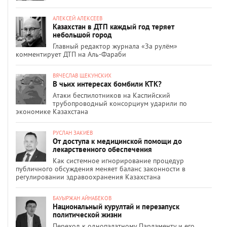
АЛЕКСЕЙ АЛЕКСЕЕВ
Казахстан в ДТП каждый год теряет
небольшой город
Главный редактор журнала «За рулём»
комментирует ДТП на Аль-Фараби
ВЯЧЕСЛАВ ЩЕКУНСКИХ
В чьих интересах бомбили КТК?
Атаки беспилотников на Каспийский
трубопроводный консорциум ударили по
экономике Казахстана
РУСЛАН ЗАКИЕВ
От доступа к медицинской помощи до
лекарственного обеспечения
Как системное игнорирование процедур
публичного обсуждения меняет баланс законности в
регулировании здравоохранения Казахстана
БАУЫРЖАН АЙНАБЕКОВ
Национальный курултай и перезапуск
политической жизни
Переход к однопалатному Парламенту и его