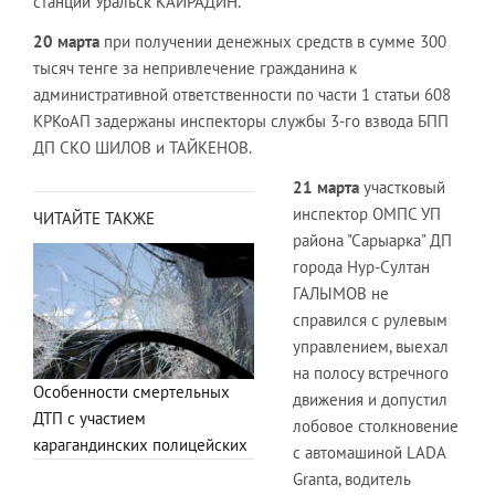
станции Уральск КАЙРАДИН.
20 марта
при получении денежных средств в сумме 300
тысяч тенге за непривлечение гражданина к
административной ответственности по части 1 статьи 608
КРКоАП задержаны инспекторы службы 3-го взвода БПП
ДП СКО ШИЛОВ и ТАЙКЕНОВ.
21 марта
участковый
инспектор ОМПС УП
ЧИТАЙТЕ ТАКЖЕ
района "Сарыарка" ДП
города Нур-Султан
ГАЛЫМОВ не
справился с рулевым
управлением, выехал
на полосу встречного
Особенности смертельных
движения и допустил
ДТП с участием
лобовое столкновение
карагандинских полицейских
с автомашиной
LADA
Granta
, водитель