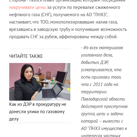
накручивали цены
за услуги по перевалке сжиженного
нефтяного газа (СНГ), получаемого на АО "ПНХЗ",
настаивает, что ТОО, монополизировавшие налив газа,
врезавшись в заводскую трубу и получившие возможность
продавать СНГ за рубеж, аффилированы между собой.
- Из всех материалов
уголовного дела,
ЧИТАЙТЕ ТАКЖЕ
добытых ДЭР,
усматривается, что
есть признаки того,
что с 2011 года на
территории
Павлодарской области
Как из ДЭР в прокуратуру не
действует преступная
донесли улики по газовому
группа, цели и задачи
делу
которой – вывести с
АО "ПНХЗ имущество в
интересах частных