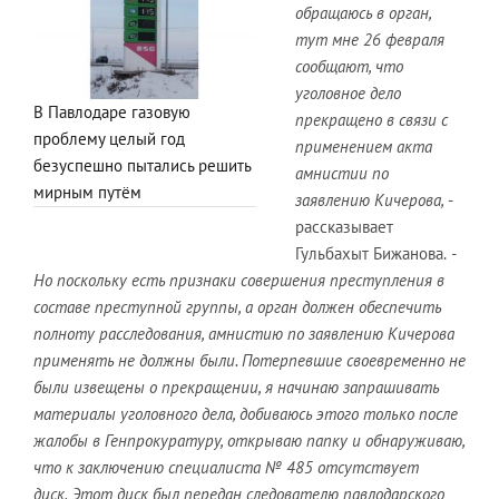
обращаюсь в орган,
тут мне 26 февраля
сообщают, что
уголовное дело
В Павлодаре газовую
прекращено в связи с
проблему целый год
применением акта
безуспешно пытались решить
амнистии по
мирным путём
заявлению Кичерова,
-
рассказывает
Гульбахыт Бижанова.
-
Но поскольку есть признаки совершения преступления в
составе преступной группы, а орган должен обеспечить
полноту расследования, амнистию по заявлению Кичерова
применять не должны были. Потерпевшие своевременно не
были извещены о прекращении, я начинаю запрашивать
материалы уголовного дела, добиваюсь этого только после
жалобы в Генпрокуратуру, открываю папку и обнаруживаю,
что к заключению специалиста № 485 отсутствует
диск. Этот диск был передан следователю павлодарского