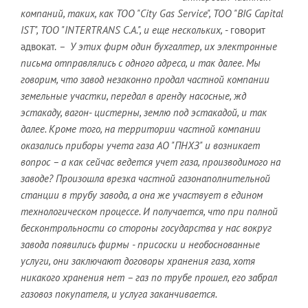
компаний, таких, как ТОО "City Gas Service", ТОО "BIG Capital
IST", ТОО "INTERTRANS C.A.", и еще нескольких,
- говорит
адвокат.
– У этих фирм один бухгалтер, их электронные
письма отправлялись с одного адреса, и так далее. Мы
говорим, что завод незаконно продал частной компании
земельные участки, передал в аренду насосные, жд
эстакаду, вагон- цистерны, землю под эстакадой, и так
далее. Кроме того, на территории частной компании
оказались приборы учета газа АО "ПНХЗ" и возникает
вопрос – а как сейчас ведется учет газа, производимого на
заводе? Произошла врезка частной газонаполнительной
станции в трубу завода, а она же участвует в едином
технологическом процессе. И получается, что при полной
бесконтрольности со стороны государства у нас вокруг
завода появились фирмы - присоски и необоснованные
услуги, они заключают договоры хранения газа, хотя
никакого хранения нет – газ по трубе прошел, его забрал
газовоз покупателя, и услуга заканчивается.