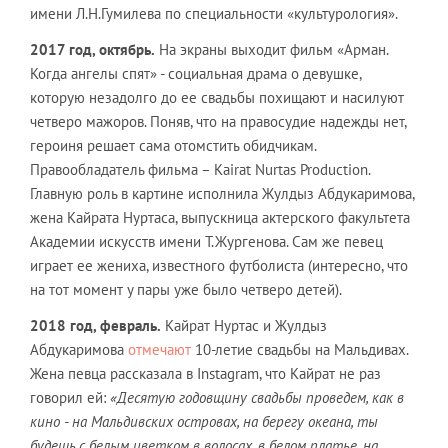
имени Л.Н.Гумилева по специальности «культурология».
2017 год, октябрь.
На экраны выходит фильм «Арман.
Когда ангелы спят» - социальная драма о девушке,
которую незадолго до ее свадьбы похищают и насилуют
четверо мажоров. Поняв, что на правосудие надежды нет,
героиня решает сама отомстить обидчикам.
Правообладатель фильма – Kairat Nurtas Production.
Главную роль в картине исполнила Жулдыз Абдукаримова,
жена Кайрата Нуртаса, выпускница актерского факультета
Академии искусств имени Т.Жургенова. Сам же певец
играет ее жениха, известного футболиста (интересно, что
на тот момент у пары уже было четверо детей).
2018 год, февраль.
Кайрат Нуртас и Жулдыз
Абдукаримова
отмечают
10-летие свадьбы на Мальдивах.
Жена певца рассказала в Instagram, что Кайрат не раз
говорил ей:
«Десятую годовщину свадьбы проведем, как в
кино - на Мальдивских островах, на берегу океана, ты
будешь с белым цветком в волосах, в белом платье, на