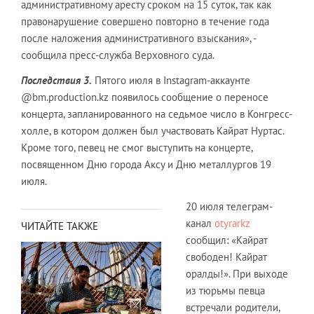
административному аресту сроком на 15 суток, так как
правонарушение совершено повторно в течение года
после наложения административного взыскания», -
сообщила пресс-служба Верховного суда.
Последствия 3.
Пятого июля в Instagram-аккаунте
@bm.production.kz появилось сообщение о переносе
концерта, запланированного на седьмое число в Конгресс-
холле, в котором должен был участвовать Кайрат Нуртас.
Кроме того, певец не смог выступить на концерте,
посвященном Дню города Аксу и Дню металлургов 19
июля.
20 июля телеграм-
канал
otyrarkz
ЧИТАЙТЕ ТАКЖЕ
сообщил: «Кайрат
свободен! Кайрат
оралды!». При выходе
из тюрьмы певца
встречали родители,