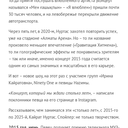
Тогда прийти послушать влюбленного артиста (концерт
назывался «Мен ғашықпын» – «Я влюблен») пришли почти
30 тысяч человек, и на левобережье перекрыли движение
автотранспорта.
Через пять лет, в 2020-м, Нуртас захотел повторить успех,
уже на стадионе «Алматы Арена». Но – то ли название
произвело меньшее впечатление («Гравитация Хитмена»),
то ли голографические эффекты не понравились зрителям
– так или иначе, именно концерт 2015 года считается
одним из самых значимых и масштабных в его карьере.
И вот – новое шоу, на этот раз с участием групп «Ирина
Кайратовна», Ninety One и певицы Наzимы.
«Концерт, который мы ждали столько лет»,
– написали
поклонники певца на его странице в Instagram.
Рассказываем, чем занимался эти «столько лет», с 2015-го
по 2025-й, Кайрат Нуртас. Спойлер: не только творчеством.
2015 год, июнь.
Певец получает премию телеканала МУЗ-