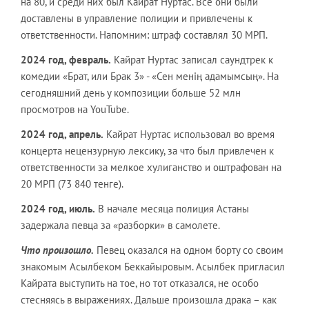
на 80, и среди них был Кайрат Нуртас. Все они были
доставлены в управление полиции и привлечены к
ответственности. Напомним: штраф составлял 30 МРП.
2024 год, февраль.
Кайрат Нуртас записал саундтрек к
комедии «Брат, или Брак 3» - «Сен менің адамымсың». На
сегодняшний день у композиции больше 52 млн
просмотров на YouTube.
2024 год, апрель.
Кайрат Нуртас использовал во время
концерта нецензурную лексику, за что был привлечен к
ответственности за мелкое хулиганство и оштрафован на
20 МРП (73 840 тенге).
2024 год, июль.
В начале месяца полиция Астаны
задержала певца за «разборки» в самолете.
Что произошло.
Певец оказался на одном борту со своим
знакомым Асылбеком Беккайыровым. Асылбек пригласил
Кайрата выступить на тое, но тот отказался, не особо
стесняясь в выражениях. Дальше произошла драка – как