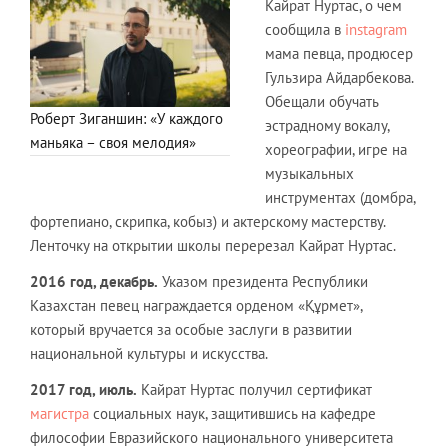
Кайрат Нуртас, о чем
сообщила в
instagram
мама певца, продюсер
Гульзира Айдарбекова.
Обещали обучать
Роберт Зиганшин: «У каждого
эстрадному вокалу,
маньяка – своя мелодия»
хореографии, игре на
музыкальных
инструментах (домбра,
фортепиано, скрипка, кобыз) и актерскому мастерству.
Ленточку на открытии школы перерезал Кайрат Нуртас.
2016 год, декабрь.
Указом президента Республики
Казахстан певец награждается орденом «Құрмет»,
который вручается за особые заслуги в развитии
национальной культуры и искусства.
2017 год, июль.
Кайрат Нуртас получил сертификат
магистра
социальных наук, защитившись на кафедре
философии Евразийского национального университета