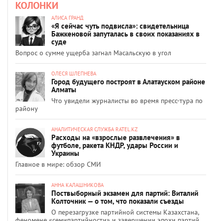
КОЛОНКИ
АЛИСА ГРАНД
«Я сейчас чуть подвисла»: свидетельница
Бажкеновой запуталась в своих показаниях в
суде
Вопрос о сумме ущерба загнал Масальскую в угол
ОЛЕСЯ ШЛЕПНЕВА
Город будущего построят в Алатауском районе
Алматы
Что увидели журналисты во время пресс-тура по
району
АНАЛИТИЧЕСКАЯ СЛУЖБА RATEL.KZ
Расходы на «взрослые развлечения» в
футболе, ракета КНДР, удары России и
Украины
Главное в мире: обзор СМИ
АННА КАЛАШНИКОВА
Поствыборный экзамен для партий: Виталий
Колточник — о том, что показали съезды
О перезагрузке партийной системы Казахстана,
феномене «семипартийности» и завершении эпохи партий