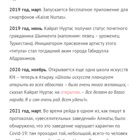
2019 год, март.
Запускается бесплатное приложение для
смартфонов «Kairat Nurtas».
2019 год, июнь.
Кайрат Нуртас получил статус почетного
гражданина Шымкента (напомним: певец – уроженец
Туркестана). Инициатором присвоения артисту этого
«титула» стал тогдашний аким города Габидулла
Абдрахимов.
2020 год, ноябрь.
Открывается еще одна школа искусств
KN – теперь в Атырау.
«Школы искусств планируем
открыть во всех областях – было очень много желающих,
-
сказал Кайрат Нуртас на
открытии
. –
Все делаем во благо
народа. Я и сам очень рад. Всем удачи!».
2021 год, март.
Во время рейда в одном из, как пишут в
протоколах, «увеселительных заведений» Алматы, было
обнаружено, что это заведение нарушает карантин по
Covid-19: там проходил той, небольшой, всего-то человек