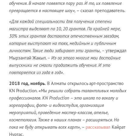
обучения. В начале появятся пару раз. И то, их появление
превращается в настоящее шоу»,
– сказал преподаватель.
«Для каждой специальности для получения степени
магистра выделяют по 10, 20 грантов. По крайней мере,
30% этих грантов достаются отечественным звездам,
которые выступают на тоях, медийным и публичным
личностям. Такие люди забирают эти гранты,
– утверждал
Мырзантай Жакып. –
Из-за этого многие мои достойные
выпускники не смогли продолжить обучение. И это
повторяется из года в год».
2018 год, ноябрь.
В Алматы открылось арт-пространство
KN Production.
«Мы решили собрать талантливых молодых
профессионалов. KN Production – это школа по вокалу и
хореографии, фото- и видеостудия, организация
мероприятий, проведение мастер-классов, ателье,
косметология. Также в наших планах – расширяться. Но
пока не буду открывать всех карт»,
–
рассказывал
Кайрат
Нуртас.