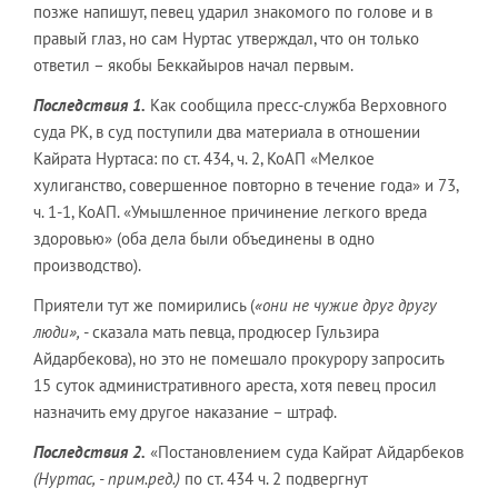
позже напишут, певец ударил знакомого по голове и в
правый глаз, но сам Нуртас утверждал, что он только
ответил – якобы Беккайыров начал первым.
Последствия 1.
Как сообщила пресс-служба Верховного
суда РК, в суд поступили два материала в отношении
Кайрата Нуртаса: по ст. 434, ч. 2, КоАП «Мелкое
хулиганство, совершенное повторно в течение года» и 73,
ч. 1-1, КоАП. «Умышленное причинение легкого вреда
здоровью» (оба дела были объединены в одно
производство).
Приятели тут же помирились (
«они не чужие друг другу
люди»,
- сказала мать певца, продюсер Гульзира
Айдарбекова), но это не помешало прокурору запросить
15 суток административного ареста, хотя певец просил
назначить ему другое наказание – штраф.
Последствия 2.
«Постановлением суда Кайрат Айдарбеков
(Нуртас, - прим.ред.)
по ст. 434 ч. 2 подвергнут