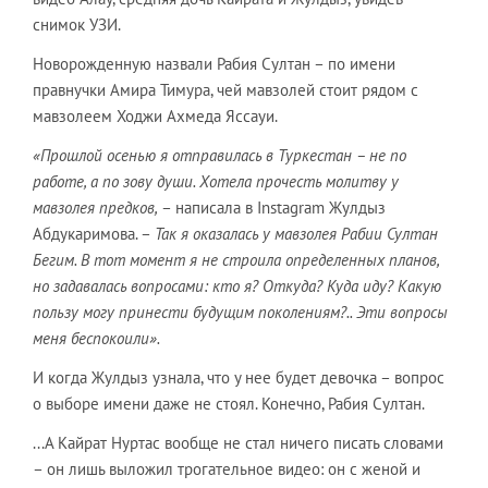
снимок УЗИ.
Новорожденную назвали Рабия Султан – по имени
правнучки Амира Тимура, чей мавзолей стоит рядом с
мавзолеем Ходжи Ахмеда Яссауи.
«Прошлой осенью я отправилась в Туркестан – не по
работе, а по зову души. Хотела прочесть молитву у
мавзолея предков,
– написала в Instagram Жулдыз
Абдукаримова. –
Так я оказалась у мавзолея Рабии Султан
Бегим. В тот момент я не строила определенных планов,
но задавалась вопросами: кто я? Откуда? Куда иду? Какую
пользу могу принести будущим поколениям?.. Эти вопросы
меня беспокоили».
И когда Жулдыз узнала, что у нее будет девочка – вопрос
о выборе имени даже не стоял. Конечно, Рабия Султан.
...А Кайрат Нуртас вообще не стал ничего писать словами
– он лишь выложил трогательное видео: он с женой и