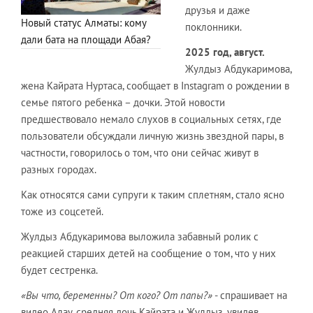
друзья и даже
Новый статус Алматы: кому
поклонники.
дали бата на площади Абая?
2025 год, август.
Жулдыз Абдукаримова,
жена Кайрата Нуртаса, сообщает в Instagram о рождении в
семье пятого ребенка – дочки. Этой новости
предшествовало немало слухов в социальных сетях, где
пользователи обсуждали личную жизнь звездной пары, в
частности, говорилось о том, что они сейчас живут в
разных городах.
Как относятся сами супруги к таким сплетням, стало ясно
тоже из соцсетей.
Жулдыз Абдукаримова выложила забавный ролик с
реакцией старших детей на сообщение о том, что у них
будет сестренка.
«Вы что, беременны? От кого? От папы?»
- спрашивает на
видео Алау, средняя дочь Кайрата и Жулдыз, увидев