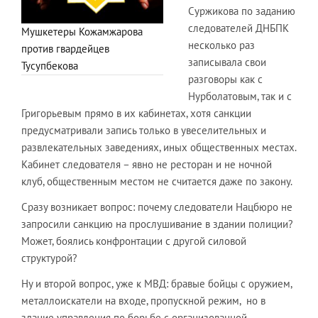
Суржикова по заданию
следователей ДНБПК
Мушкетеры Кожамжарова
несколько раз
против гвардейцев
записывала свои
Тусупбекова
разговоры как с
Нурболатовым, так и с
Григорьевым прямо в их кабинетах, хотя санкции
предусматривали запись только в увеселительных и
развлекательных заведениях, иных общественных местах.
Кабинет следователя – явно не ресторан и не ночной
клуб, общественным местом не считается даже по закону.
Сразу возникает вопрос: почему следователи Нацбюро не
запросили санкцию на прослушивание в здании полиции?
Может, боялись конфронтации с другой силовой
структурой?
Ну и второй вопрос, уже к МВД: бравые бойцы с оружием,
металлоискатели на входе, пропускной режим, но в
здание управления по борьбе с организованной