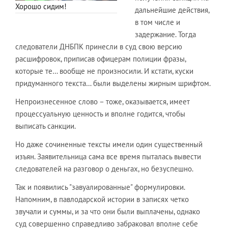
Хорошо сидим!
дальнейшие действия,
в том числе и
задержание. Тогда
следователи ДНБПК принесли в суд свою версию
расшифровок, приписав офицерам полиции фразы,
которые те… вообще не произносили. И кстати, куски
придуманного текста… были выделены жирным шрифтом.
Непроизнесенное слово – тоже, оказывается, имеет
процессуальную ценность и вполне годится, чтобы
выписать санкции.
Но даже сочиненные тексты имели один существенный
изъян. Заявительница сама все время пыталась вывести
следователей на разговор о деньгах, но безуспешно.
Так и появились "завуалированные" формулировки.
Напомним, в павлодарской истории в записях четко
звучали и суммы, и за что они были выплачены, однако
суд совершенно справедливо забраковал вполне себе