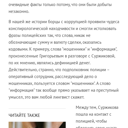
очевидные факты только потому, что они были добыты
незаконно.
В нашей же истории борцы с коррупцией проявили чудеса
конспирологической находчивости и смогли истолковать
фразы полицейских так, что слова, никак не
обозначающие сумму и валюту сделки, оказались
кодовыми. К примеру, слова "мошенники" и "информация",
произнесенные Григорьевым в разговоре с Суржиковой,
по их мнению, являлись дефиницией денег.
Действительно, странно, что подполковник полиции –
оперативный сотрудник, расследующий дело о
мошенниках, пользуется словом "мошенники". А слово
"информация" так вообще прямо указывает на преступный
умысел, это вам любой лингвист скажет.
Между тем, Суржикова
пошла на контакт с
ЧИТАЙТЕ ТАКЖЕ
полицией, чтобы
облегчить свою участь