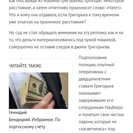
как она, выйдя из машины Григорьева, проходит некоторое
расстояние, а затем отчетливо произносит слово: «Нате!».
Что и кому она отдавала, если Григорьев к тому времени
уже отъехал на приличное расстояние?
Но суд не стал обращать внимания на эту реплику, как и на
то, что деньги материализовались под чужой машиной,
совершенно не оставив следов в джипе Григорьева.
Подполковник
полиции, опытный
ЧИТАЙТЕ ТАКЖЕ
оперативник с
двадцатилетним
стажем Григорьев
показывает
задержавшим его
сотрудникам Нацбюро
Геннадий
и понятым свои чистые
Бендицкий. Избранное. По
ладони, которые не
хоргосскому счёту
«засветились» под