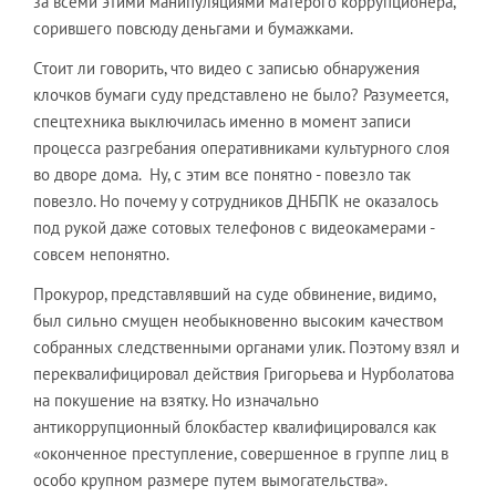
за всеми этими манипуляциями матерого коррупционера,
сорившего повсюду деньгами и бумажками.
Стоит ли говорить, что видео с записью обнаружения
клочков бумаги суду представлено не было? Разумеется,
спецтехника выключилась именно в момент записи
процесса разгребания оперативниками культурного слоя
во дворе дома. Ну, с этим все понятно - повезло так
повезло. Но почему у сотрудников ДНБПК не оказалось
под рукой даже сотовых телефонов с видеокамерами -
совсем непонятно.
Прокурор, представлявший на суде обвинение, видимо,
был сильно смущен необыкновенно высоким качеством
собранных следственными органами улик. Поэтому взял и
переквалифицировал действия Григорьева и Нурболатова
на покушение на взятку. Но изначально
антикоррупционный блокбастер квалифицировался как
«оконченное преступление, совершенное в группе лиц в
особо крупном размере путем вымогательства».