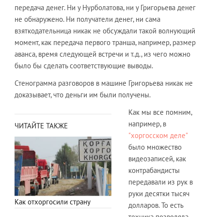
передача денег. Ни у Нурболатова, ни у Григорьева денег
не обнаружено. Ни получатели денег, ни сама
взяткодательница никак не обсуждали такой волнующий
момент, как передача первого транша, например, размер
аванса, время следующей встречи и т.д., из чего можно
было бы сделать соответствующие выводы.
Стенограмма разговоров в машине Григорьева никак не
доказывает, что деньги им были получены.
Как мы все помним,
например, в
ЧИТАЙТЕ ТАКЖЕ
"хоргосском деле"
было множество
видеозаписей, как
контрабандисты
передавали из рук в
руки десятки тысяч
Как отхоргосили страну
долларов. То есть
техника позволяла