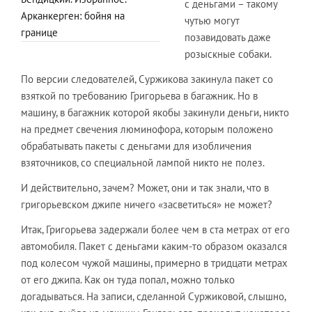
с деньгами – такому
Арканкерген: бойня на
чутью могут
границе
позавидовать даже
розыскные собаки.
По версии следователей, Суржикова закинула пакет со
взяткой по требованию Григорьева в багажник. Но в
машину, в багажник которой якобы закинули деньги, никто
на предмет свечения люминофора, которым положено
обрабатывать пакеты с деньгами для изобличения
взяточников, со специальной лампой никто не полез.
И действительно, зачем? Может, они и так знали, что в
григорьевском джипе ничего «засветиться» не может?
Итак, Григорьева задержали более чем в ста метрах от его
автомобиля. Пакет с деньгами каким-то образом оказался
под колесом чужой машины, примерно в тридцати метрах
от его джипа. Как он туда попал, можно только
догадываться. На записи, сделанной Суржиковой, слышно,