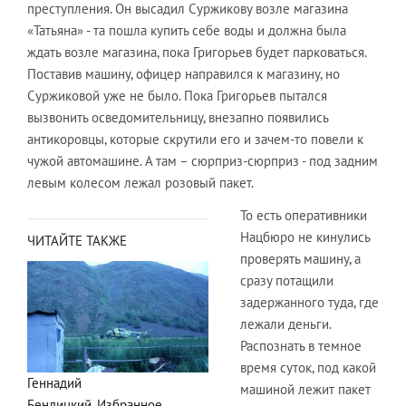
преступления. Он высадил Суржикову возле магазина
«Татьяна» - та пошла купить себе воды и должна была
ждать возле магазина, пока Григорьев будет парковаться.
Поставив машину, офицер направился к магазину, но
Суржиковой уже не было. Пока Григорьев пытался
вызвонить осведомительницу, внезапно появились
антикоровцы, которые скрутили его и зачем-то повели к
чужой автомашине. А там – сюрприз-сюрприз - под задним
левым колесом лежал розовый пакет.
То есть оперативники
Нацбюро не кинулись
ЧИТАЙТЕ ТАКЖЕ
проверять машину, а
сразу потащили
задержанного туда, где
лежали деньги.
Распознать в темное
время суток, под какой
Геннадий
машиной лежит пакет
Бендицкий. Избранное.