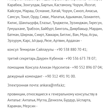
Карабюк, Зонгулдак, Бартын, Кастамону, Чорум, Йозгат,
Кайсери, Мараш, Османие, Хатай, Чорум, Синоп, Амасья,
Самсун, Токат, Орду, Сивас, Малатья, Адыяаман, Газиантеп,
Килис, Шанлыурфа, Елазыг, Тунджели, Эрзинджан, Гиресун,
Гумушхане, Трабзон, Байбурт, Бинголь, Диярбакыр, Мардин,
Батман, Ширнак, Сиирт, Хаккари, Битлис, Ван, Муш, Агры,
Эрзурум, Карс, Ыгдыр, Ризе, Артвин, Ардахан -
консул Темирлан Сайлауулы - +90 538 880 70 41;
третий секретарь Даурен Кубенов - +90 536 673 78 07;
помощник Консула Алихан Нурсеитов - +90 552 896 07 04;
дежурный комендант - +90 312 491 91 00.
Электронная почта: ankara@mfa.kz;
провинции, относящиеся к генеральному консульству в
Анталье: Анталья, Мугла, Денизли, Бурдур, Ыспарта,
Караман, Мерсин -