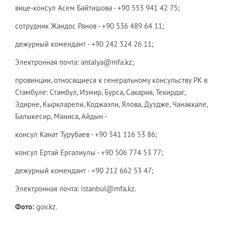
вице-консул Асем Байтишова - +90 553 941 42 75;
сотрудник Жандос Ранов - +90 536 489 64 11;
дежурный комендант - +90 242 324 26 11;
Электронная почта: antalya@mfa.kz;
провинции, относящиеся к генеральному консульству РК в
Стамбуле: Стамбул, Измир, Бурса, Сакария, Текирдаг,
Эдирне, Кыркларели, Коджаэли, Ялова, Дуздже, Чанаккале,
Балыкесир, Маниса, Айдын -
консул Канат Турубаев - +90 541 116 53 86;
консул Ертай Ергалиулы - +90 506 774 53 77;
дежурный комендант - +90 212 662 53 47;
Электронная почта: istanbul@mfa.kz.
Фото:
gov.kz.