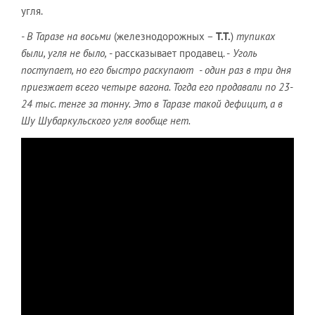
угля.
- В Таразе на восьми
(железнодорожных –
Т.Т.
)
тупиках
были, угля не было,
- рассказывает продавец. -
Уголь
поступает, но его быстро раскупают - один раз в три дня
приезжает всего четыре вагона. Тогда его продавали по 23-
24 тыс. тенге за тонну. Это в Таразе такой дефицит, а в
Шу Шубаркульского угля вообще нет.