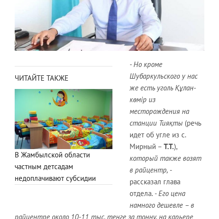
- Но кроме
Шубаркульского у нас
ЧИТАЙТЕ ТАКЖЕ
же есть уголь Құлан-
көмір из
месторождения на
станции Тияқты
(речь
идет об угле из с.
Мирный –
Т.Т.
),
В Жамбылской области
который также возят
частным детсадам
в райцентр,
-
недоплачивают субсидии
рассказал глава
отдела.
- Его цена
намного дешевле – в
райцентре около 10-11 тыс. тенге за тонну, на карьере