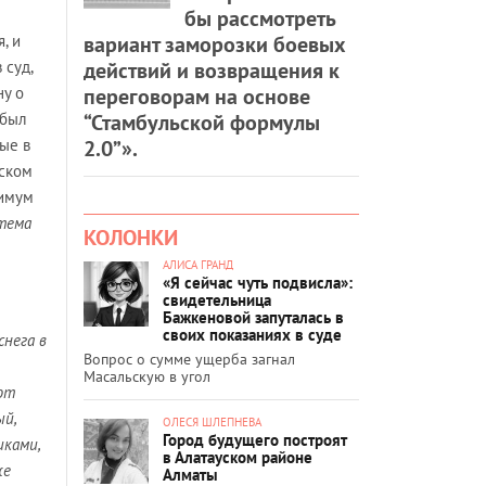
бы рассмотреть
вариант заморозки боевых
, и
действий и возвращения к
 суд,
переговорам на основе
ну о
“Стамбульской формулы
 был
2.0”».
ые в
сском
нимум
стема
КОЛОНКИ
АЛИСА ГРАНД
«Я сейчас чуть подвисла»:
свидетельница
Бажкеновой запуталась в
своих показаниях в суде
снега в
Вопрос о сумме ущерба загнал
Масальскую в угол
ют
ый,
ОЛЕСЯ ШЛЕПНЕВА
Город будущего построят
иками,
в Алатауском районе
же
Алматы