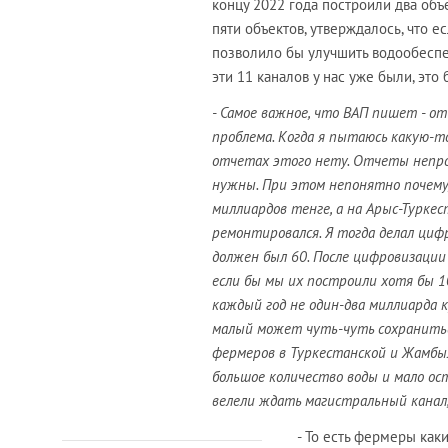
концу 2022 года построили два объ
пяти объектов, утверждалось, что е
позволило бы улучшить водообеспеч
эти 11 каналов у нас уже были, эт
- Самое важное, что ВАП пишет - о
проблема. Когда я пытаюсь какую-т
отчетах этого нету. Отчеты непроз
нужны. При этом непонятно почему,
миллиардов тенге, а на Арыс-Туркес
ремонтировался. Я тогда делал цифр
должен был 60. После цифровизации 
если бы мы их построили хотя бы 1
каждый год не один-два миллиарда ку
малый может чуть-чуть сохраниться
фермеров в Туркестанской и Жамбы
большое количество воды и мало ост
велели ждать магистральный канал, 
- То есть фермеры ка