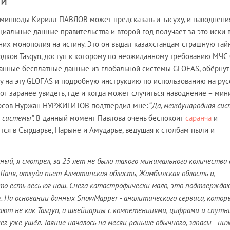
ай
 минводы Кирилл ПАВЛОВ может предсказать и засуху, и наводнения
иальные данные правительства и второй год получает за это иски в
 них монополия на истину. Это он выдал казахстанцам страшную тай
водков Tasqyn, доступ к которому по неожиданному требованию МЧС
ованные бесплатные данные из глобальной системы GLOFAS, обёрнут
ку на эту GLOFAS и подробную инструкцию по использованию на ру
ог заранее увидеть, где и когда может случиться наводнение – ми
урсов Нуржан НУРЖИГИТОВ подтвердил мне: “
Да, международная си
 системы”.
В данный момент Павлова очень беспокоит
саранча
и
ется в Сырдарье, Нарыне и Амударье, ведущая к столбам пыли и
ный, я смотрел, за 25 лет не было такого минимального количества 
-Шаня, откуда пьет Алматинская область, Жамбылская область и,
 то есть весь юг наш. Снега катастрофически мало, это подтвержда
 На основании данных SnowMapper - аналитического сервиса, котор
вают не как Tasqyn, а швейцарцы с компетенциями, цифрами и спутн
ег уже ушёл. Таяние началось на месяц раньше обычного, запасы - ни