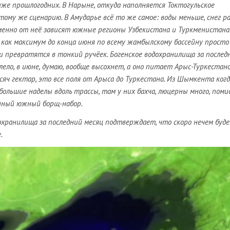
иже прошлогодних. В Нарыне, откуда наполняется Токтогульское
тому же сценарию. В Амударье всё то же самое: воды меньше, снег р
именно от неё зависят южные регионы Узбекистана и Туркменистана.
 как максимум до конца июня по всему жамбылскому бассейну просто
и превратятся в тонкий ручёек. Богенское водохранилища за послед
лело, в июне, думаю, вообще высохнет, а оно питает Арыс-Туркестан
сяч гектар, это все поля от Арыса до Туркестана. Из Шымкента ког
большие наделы вдоль трассы, там у них бахча, люцерны много, поми
онный южный борщ-набор.
хранилища за последний месяц подтверждает, что скоро нечем буд
.