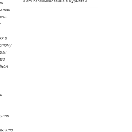
и его переименование в Құрылтай
по
ьство
чень
е
яя и
потому
 или
аза
дном
 и
 упор
ь: кто,