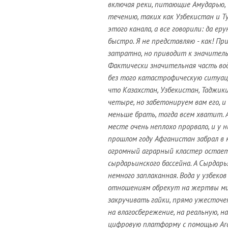
включая реки, питающие Амударью,
течению, таких как Узбекистан и 
этого канала, а все говорили: да еру
быстро. Я не представляю - как! Пр
затратно, но приводит к значитель
Фактически значительная часть воды
без того катастрофическую ситуаци
что Казахстан, Узбекистан, Таджики
четыре, но забетонируем вам его, и
меньше брать, тогда всем хватит. А
месте очень неплохо прорвало, и у 
прошлом году Афганистан забрал в 
огромный аграрный кластер остаетс
сырдарьинского бассейна. А Сырдарья
немного заплаканная. Вода у узбеко
отношениям обрекут на жертвы мил
закручивать гайки, прямо ужесточе
на влагосбережение, на реальную, 
цифровую платформу с помощью ArcG