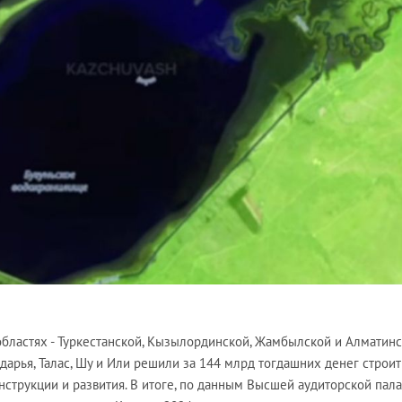
х областях - Туркестанской, Кызылординской, Жамбылской и Алматинс
арья, Талас, Шу и Или решили за 144 млрд тогдашних денег строит
нструкции и развития. В итоге, по данным Высшей аудиторской пала