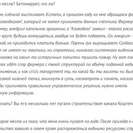
в песок? Бетонируют, что ли?
, плёнкой выстилают. Кстати, в прошлом году ко мне обращался фе
Казводхозом", который не хотел принимать данные счётчика. Фермер
мер, внедрил капельное орошение, а "Казводхоз" заявил - такого расх
 врут, будешь возмущаться, вообще не будем подавать. Он говорит -
ход, но приходится платить больше. Парень лук выращивает. Создан
 не имеет ни тактики, ни стратегии, никакого системного видения,
похожа на какие-то истеричные попытки тушить пожар. Ну вот п
стах идёт спор фермера с твоей структурой по объёму поданной воды
нимания, и как crisis management ты, на какой бы ты высоты ни был
самой нижней точки, вникнуть в суть, посмотреть и понять, наскол
обы принимать правильные управленческие решения, нужно иметь
ьную информацию.
знать? Вы его несколько лет пугали строительством канала Коштеп
орое место из того, что меня очень пугает по воде. После прихода к
ельство заявило о своем праве распоряжаться водными ресурсами ст