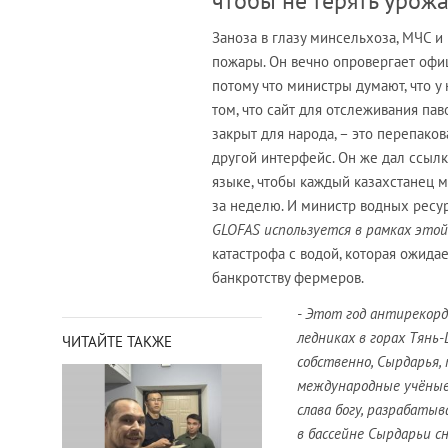
чтобы не терять урож
Заноза в глазу минсельхоза, МЧС и
пожары. Он вечно опровергает офиц
потому что министры думают, что у
том, что сайт для отслеживания па
закрыт для народа, – это перепак
другой интерфейс. Он же дал ссыл
языке, чтобы каждый казахстанец м
за неделю. И министр водных рес
GLOFAS используется в рамках этой
катастрофа с водой, которая ожида
банкротству фермеров.
- Этот год антирекорд
ледниках в горах Тянь
ЧИТАЙТЕ ТАКЖЕ
собственно, Сырдарья,
международные учёные.
слава богу, разрабаты
в бассейне Сырдарьи сн