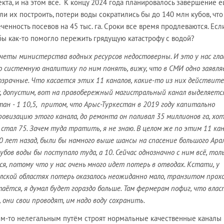
екта, и на этом все. К концу 2024 года планировалось завершение 
сли их построить, потери воды сократились бы до 140 млн кубов, что
енность посевов на 45 тыс. га. Сроки все время продлеваются. Есл
о бы как-то помогло пережить грядущую катастрофу с водой?
тчеты министерства водных ресурсов недостоверны. И это у нас гла
о системную аналитику по ним понять, вижу, что в СМИ одно заявля
рачные. Что касается этих 11 каналов, какие-то из них действит
 допустим, вот на правобережный магистральный канал выделяется
тан - 1 10,5, притом, что Арыс-Туркестан в 2019 году капитально
овизацию этого канала, до ремонта он поливал 35 миллионов га, хо
стал 75. Зачем туда тратить, я не знаю. В целом же по этим 11 кан
0 лет назад, были бы намного выше шансы на спасение большого Арал
бов воды бы поступало туда, а 10. Сейчас однозначно с ним всё, тол
, потому что у нас очень много идет потерь в отводах. Кстати, у
лской областях потерь оказалось неожиданно мало, транзитом прох
аётся, я думал будет гораздо больше. Там фермерам пофиг, что вла
они свои проводят, им надо воду сохранить.
ким-то нелегальным путём строят нормальные качественные каналы 