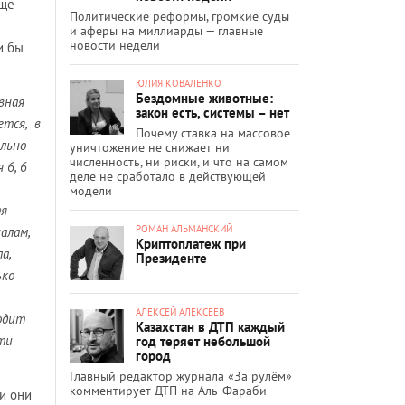
еще
Политические реформы, громкие суды
и аферы на миллиарды — главные
новости недели
и бы
ЮЛИЯ КОВАЛЕНКО
Бездомные животные:
вная
закон есть, системы – нет
ется, в
Почему ставка на массовое
ельно
уничтожение не снижает ни
численность, ни риски, и что на самом
 6, 6
деле не сработало в действующей
модели
тя
РОМАН АЛЬМАНСКИЙ
алам,
Криптоплатеж при
а,
Президенте
ько
АЛЕКСЕЙ АЛЕКСЕЕВ
одит
Казахстан в ДТП каждый
сти
год теряет небольшой
город
Главный редактор журнала «За рулём»
комментирует ДТП на Аль-Фараби
и они