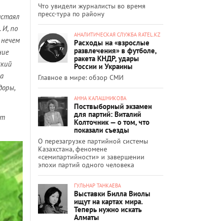
Что увидели журналисты во время
пресс-тура по району
астаял
 И, по
АНАЛИТИЧЕСКАЯ СЛУЖБА RATEL.KZ
 нечем
Расходы на «взрослые
развлечения» в футболе,
ние
ракета КНДР, удары
ский
России и Украины
да
Главное в мире: обзор СМИ
доры,
АННА КАЛАШНИКОВА
Поствыборный экзамен
для партий: Виталий
ет
Колточник — о том, что
показали съезды
О перезагрузке партийной системы
Казахстана, феномене
«семипартийности» и завершении
эпохи партий одного человека
ГУЛЬНАР ТАНКАЕВА
Выставки Билла Виолы
ищут на картах мира.
Теперь нужно искать
Алматы