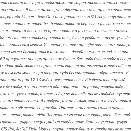
 что ставит под угрозу водоснабжение стран, расположенных ниже 
Туркменистан. Я начал писать, что Афганистан планирует строител
нда, ерунда. Потом - бах! Они построили его в 2023 году, запустили о
и этом канал построен без бетонирования берегов и русла. Это мене
ным потерям воды из-за просачивания в рыхлые и песчаные почвы.
, вместо того чтобы орошать поля, будет уходить в песок, усугубл
ю с Аральским морем. И знаете, мы там прощёлкали очень сильно, 
стан могли договориться и сказать - давайте мы не за год, а за три
 60 процентов потерь просто не будет. Вам надо будет воды в два р
 сейчас вода мало того, что очень хорошо впитывается, так ещё в о
них там огромное озеро теперь, куда бесконтрольно идут утечки. В
канал примерно 12-13 кубокилометров воды. В Узбекистане целый
я без воды, и у них только один вариант - перенаправлять воду из
, как вы уже поняли, в этом году, как кошелёк после свадьбы: пустая
в очень стратегический продукт, и я не думаю, что они в угоду нашим
лионы собственных граждан. Притом у них очень сильно начали
ние, знаете, такое идёт. Запретили газоны поливать, очень большой
настоящую цифровизацию, видят каждое поле. Они запустили целую
IS Pro, ArcGIS Field Maps и спутниковых данных, чтобы отслеживат