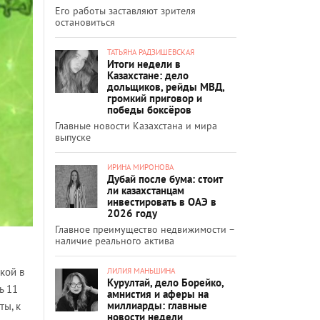
Его работы заставляют зрителя
остановиться
ТАТЬЯНА РАДЗИШЕВСКАЯ
Итоги недели в
Казахстане: дело
дольщиков, рейды МВД,
громкий приговор и
победы боксёров
Главные новости Казахстана и мира
выпуске
ИРИНА МИРОНОВА
Дубай после бума: стоит
ли казахстанцам
инвестировать в ОАЭ в
2026 году
Главное преимущество недвижимости –
наличие реального актива
кой в
ЛИЛИЯ МАНЬШИНА
Курултай, дело Борейко,
ь 11
амнистия и аферы на
миллиарды: главные
ты, к
новости недели