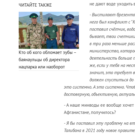
не дают воде уходить 
ЧИТАЙТЕ ТАКЖЕ
- Выстилают брезентом
него был конфликт с "
поставил счётчик, водо
бывает, твои счетчики
в три раза меньше рас
министерство, которое
Кто об кого обломает зубы –
деятельность больше 
баянаульцы об директора
же, если у тебя на ме
нацпарка или наоборот
значит, это требует в
должен спуститься до 
это системно. А это системно. Чт
достоверную, объективную, актуал
- А наше минводы ее вообще хочет 
Афганистане, получилось?
- Я бы поставил эту проблему на вт
Талибана в 2021 году новое правит