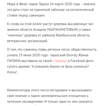
Мира в Жеңіс парке Тараза 14 марта 2020 года – именно
эта дата стоит на гранитной табличке на металлической
стойке перед саженцем.
К слову, на этой Аллее растут деревья, высаженные экс-
акимом области Аскаром МЫРЗАХМЕТОВЫМ, а также
"именные" деревья от районов Жамбылской области,
ветеранских организаций.
О том, что саженец главы региона засох, общественность
узнала 19 июня 2020 года - таразский блогер Жанна
ПАПИНА выставила на своей
странице
в Facebook фото
сухого дерева:
"А поливать дерево не было указаний?
Капец".
Комментаторы этого поста негодовали и высказывали
своё мнение о таком наплевательском отношении к
зеленым насаждениям. И только один из них оказался