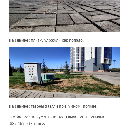
На снимке:
плитку уложили как попало.
На снимке:
газоны завяли при "умном" поливе.
Тем более что суммы эти цели выделены немалые -
887 465 538 тенге.