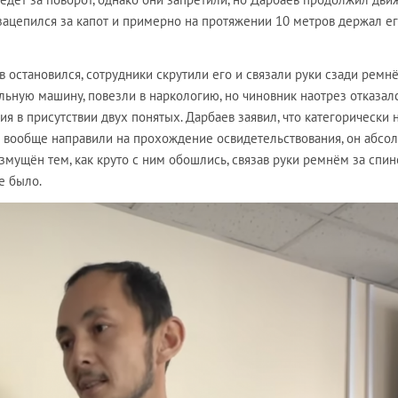
зацепился за капот и примерно на протяжении 10 метров держал е
в остановился, сотрудники скрутили его и связали руки сзади ремнё
льную машину, повезли в наркологию, но чиновник наотрез отказалс
я в присутствии двух понятых. Дарбаев заявил, что категорически 
го вообще направили на прохождение освидетельствования, он абсо
змущён тем, как круто с ним обошлись, связав руки ремнём за спин
е было.