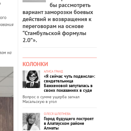
о
бы рассмотреть
вариант заморозки боевых
ного
действий и возвращения к
вования
переговорам на основе
“Стамбульской формулы
2.0”».
вом на
КОЛОНКИ
АЛИСА ГРАНД
«Я сейчас чуть подвисла»:
свидетельница
Бажкеновой запуталась в
своих показаниях в суде
Вопрос о сумме ущерба загнал
Масальскую в угол
ОЛЕСЯ ШЛЕПНЕВА
Город будущего построят
в Алатауском районе
Алматы