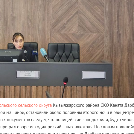
ольского сельского округа
Кызылжарского района СКО Каната Дарб
ой машиной, остановили около половины второго ночи в райцентре
ых документов следует, что полицейские заподозрили, будто чинов
а при разговоре исходил резкий запах алкоголя. По словам полицей
заедет за поворот, однако они запретили, но Дарбаев продолжил дви