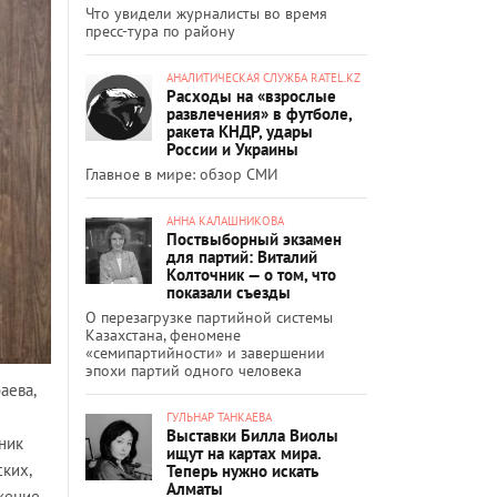
Что увидели журналисты во время
пресс-тура по району
АНАЛИТИЧЕСКАЯ СЛУЖБА RATEL.KZ
Расходы на «взрослые
развлечения» в футболе,
ракета КНДР, удары
России и Украины
Главное в мире: обзор СМИ
АННА КАЛАШНИКОВА
Поствыборный экзамен
для партий: Виталий
Колточник — о том, что
показали съезды
О перезагрузке партийной системы
Казахстана, феномене
«семипартийности» и завершении
эпохи партий одного человека
аева,
ГУЛЬНАР ТАНКАЕВА
Выставки Билла Виолы
ник
ищут на картах мира.
ских,
Теперь нужно искать
Алматы
жение.