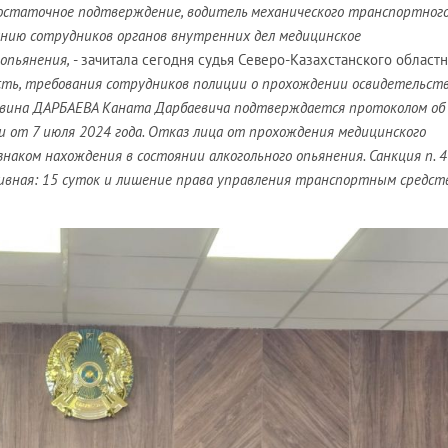
остаточное подтверждение, водитель механического транспортног
анию сотрудников органов внутренних дел медицинское
опьянения,
- зачитала сегодня судья Северо-Казахстанского област
сть, требования сотрудников полиции о прохождении освидетельст
е вина ДАРБАЕВА Каната Дарбаевича подтверждается протоколом об
от 7 июля 2024 года. Отказ лица от прохождения медицинского
наком нахождения в состоянии алкогольного опьянения. Санкция п. 4
вная: 15 суток и лишение права управления транспортным средст