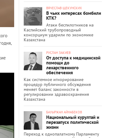
ВЯЧЕСЛАВ ЩЕКУНСКИХ
В чьих интересах бомбили
КТК?
Атаки беспилотников на
Каспийский трубопроводный
консорциум ударили по экономике
кого
Казахстана
годня,
РУСЛАН ЗАКИЕВ
От доступа к медицинской
кие
помощи до
лекарственного
обеспечения
Как системное игнорирование
процедур публичного обсуждения
меняет баланс законности в
регулировании здравоохранения
Казахстана
БАУЫРЖАН АЙНАБЕКОВ
Национальный курултай и
перезапуск политической
жизни
Переход к однопалатному Парламенту