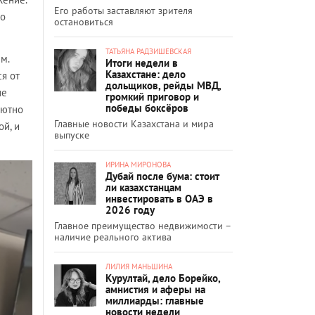
Его работы заставляют зрителя
го
остановиться
ТАТЬЯНА РАДЗИШЕВСКАЯ
м.
Итоги недели в
Казахстане: дело
я от
дольщиков, рейды МВД,
не
громкий приговор и
победы боксёров
лютно
Главные новости Казахстана и мира
ой, и
выпуске
ИРИНА МИРОНОВА
Дубай после бума: стоит
ли казахстанцам
инвестировать в ОАЭ в
2026 году
Главное преимущество недвижимости –
наличие реального актива
ЛИЛИЯ МАНЬШИНА
Курултай, дело Борейко,
амнистия и аферы на
миллиарды: главные
новости недели