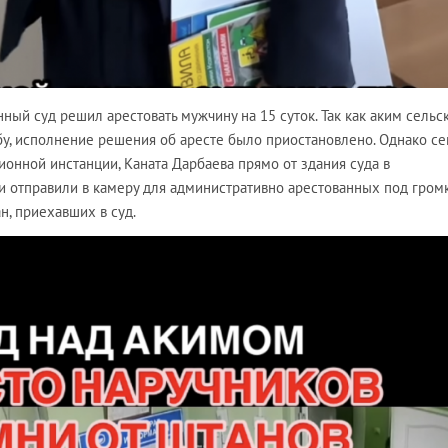
ный суд решил арестовать мужчину на 15 суток. Так как аким сельс
у, исполнение решения об аресте было приостановлено. Однако се
онной инстанции, Каната Дарбаева прямо от здания суда в
 отправили в камеру для административно арестованных под гром
н, приехавших в суд.