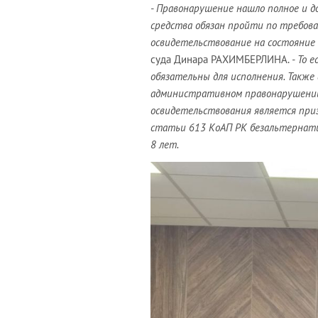
-
Правонарушение нашло полное и д
средства обязан пройти по требов
освидетельствование на состояние 
суда Динара РАХИМБЕРЛИНА.
-
То е
обязательны для исполнения. Такж
административном правонарушении 
освидетельствования является приз
статьи 613 КоАП РК безальтернати
8 лет.