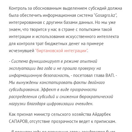
Контроль за обоснованным выделением субсидий должна
была обеспечить информационная система "Gosagro.kz",
интегрированная с другими базами данных. Но мы уже
знаем, что творится у нас в стране с попытками такой
интеграции и использования искусственного интеллекта
для контроля трат бюджетных денег на примере
исчезнувшей
"биртановской интеграции"
.
- Система функционирует в режиме опытной
эксплуатации два года и не прошла проверку на
информационную безопасность,
- посетовал глава ВАП.
-
Мы вынуждены констатировать факты двойного
субсидирования. Эффект в виде прозрачности
распределения субсидий и снижения бюрократической
нагрузки благодаря цифровизации очевиден.
Как признал министр сельского хозяйства Айдарбек
САПАРОВ, отсутствие прозрачности ведет к припискам.
- В прошлом году по поручению главы государства была