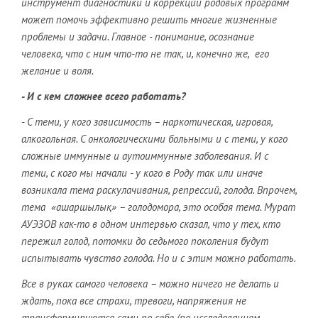
инструмент диагностики и коррекции родовых программ
может помочь эффективно решить многие жизненные
проблемы и задачи. Главное - понимание, осознание
человека, что с ним что-то не так, и, конечно же, его
желание и воля.
- И с кем сложнее всего работать?
- С теми, у кого зависимость – наркотическая, игровая,
алкогольная. С онкологическими больными и с теми, у кого
сложные иммунные и аутоиммунные заболевания. И с
теми, с кого мы начали - у кого в Роду так или иначе
возникала тема раскулачивания, репрессий, голода. Впрочем,
тема «ашаршылық» – голодомора, это особая тема. Мурат
АУЭЗОВ как-то в одном интервью сказал, что у тех, кто
пережил голод, потомки до седьмого поколения будут
испытывать чувство голода. Но и с этим можно работать.
Все в руках самого человека – можно ничего не делать и
ждать, пока все страхи, тревоги, напряжения не
трансформируются сами по себе (по исследованиям