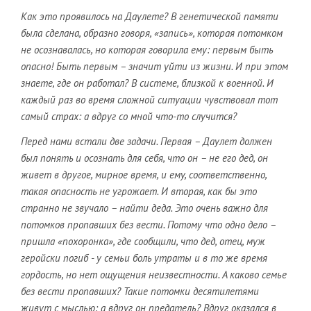
Как это проявилось на Даулете? В генетической памяти
была сделана, образно говоря, «запись», которая потомком
не осознавалась, но которая говорила ему: первым быть
опасно! Быть первым – значит уйти из жизни. И при этом
знаете, где он работал? В системе, близкой к военной. И
каждый раз во время сложной ситуации чувствовал тот
самый страх: а вдруг со мной что-то случится?
Перед нами встали две задачи. Первая – Даулет должен
был понять и осознать для себя, что он – не его дед, он
живет в другое, мирное время, и ему, соответственно,
такая опасность не угрожает. И вторая, как бы это
странно не звучало – найти деда. Это очень важно для
потомков пропавших без вести. Потому что одно дело –
пришла «похоронка», где сообщили, что дед, отец, муж
геройски погиб - у семьи боль утраты и в то же время
гордость, но нет ощущения неизвестности. А каково семье
без вести пропавших? Такие потомки десятилетями
живут с мыслью: а вдруг он предатель? Вдруг оказался в