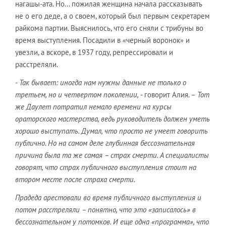
нагашы-ата. Но... пожилая женщина начала рассказывать
не о его деде, а о своем, который был первым секретарем
райкома партии. Выяснилось, что его сняли с трибуны во
время выступления. Посадили в «черный воронок» и
увезли, а вскоре, в 1937 году, репрессировали и
расстреляли.
- Так бывает: иногда нам нужны данные не только о
третьем, но и четвертом поколении,
- говорит Алия. –
Тот
же Даулет потратил немало времени на курсы
ораторского мастерства, ведь руководитель должен уметь
хорошо выступать. Думал, что просто не умеет говорить
публично. Но на самом деле глубинная бессознательная
причина была та же самая – страх смерти. А специалисты
говорят, что страх публичного выступления стоит на
втором месте после страха смерти.
Прадеда арестовали во время публичного выступления и
потом расстреляли – понятно, что это «записалось» в
бессознательном у потомков. И еще одна «программа», что