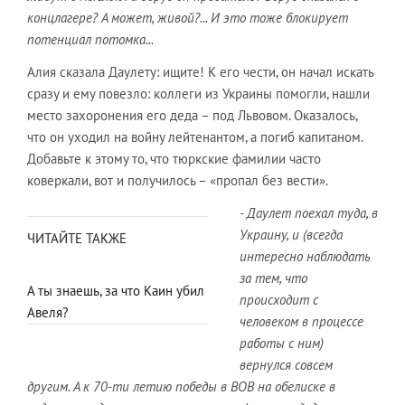
концлагере? А может, живой?... И это тоже блокирует
потенциал потомка...
Алия сказала Даулету: ищите! К его чести, он начал искать
сразу и ему повезло: коллеги из Украины помогли, нашли
место захоронения его деда – под Львовом. Оказалось,
что он уходил на войну лейтенантом, а погиб капитаном.
Добавьте к этому то, что тюркские фамилии часто
коверкали, вот и получилось – «пропал без вести».
- Даулет поехал туда, в
Украину, и (всегда
ЧИТАЙТЕ ТАКЖЕ
интересно наблюдать
за тем, что
А ты знаешь, за что Каин убил
происходит с
Авеля?
человеком в процессе
работы с ним)
вернулся совсем
другим. А к 70-ти летию победы в ВОВ на обелиске в