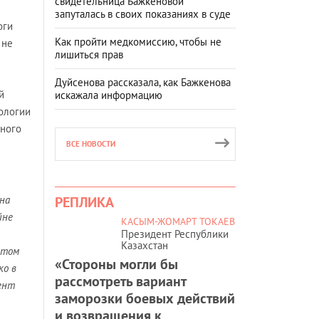
свидетельница Бажкеновой
1
запуталась в своих показаниях в суде
оги
Как пройти медкомиссию, чтобы не
 не
лишиться прав
Дуйсенова рассказала, как Бажкенова
й
искажала информацию
ологии
ьного
ВСЕ НОВОСТИ
 на
РЕПЛИКА
йне
КАСЫМ-ЖОМАРТ ТОКАЕВ
Президент Республики
Казахстан
ытом
«Стороны могли бы
ко в
рассмотреть вариант
ент
заморозки боевых действий
и возвращения к