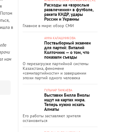
Расходы на «взрослые
я
развлечения» в футболе,
 Потом
ракета КНДР, удары
России и Украины
ться,
Главное в мире: обзор СМИ
ришла в
АННА КАЛАШНИКОВА
Поствыборный экзамен
огда
для партий: Виталий
 врачи
Колточник — о том, что
показали съезды
ал нам
О перезагрузке партийной системы
Казахстана, феномене
«семипартийности» и завершении
эпохи партий одного человека
ГУЛЬНАР ТАНКАЕВА
Выставки Билла Виолы
ищут на картах мира.
Теперь нужно искать
Алматы
Его работы заставляют зрителя
остановиться