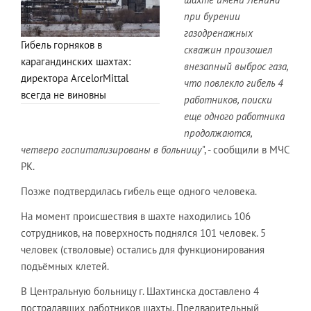
при бурении
газодренажных
Гибель горняков в
скважин произошел
карагандинских шахтах:
внезапный выброс газа,
директора ArcelorMittal
что повлекло гибель 4
всегда не виновны
работников, поиски
еще одного работника
продолжаются,
четверо госпитализированы в больницу
", - сообщили в МЧС
РК.
Позже подтвердилась гибель еще одного человека.
На момент происшествия в шахте находились 106
сотрудников, на поверхность поднялся 101 человек. 5
человек (стволовые) остались для функционирования
подъёмных клетей.
В Центральную больницу г. Шахтинска доставлено 4
пострадавших работников шахты. Предварительный