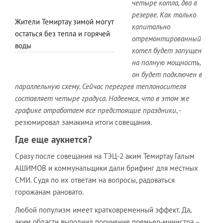
четыре котла, два в
резерве. Как только
Жители Темиртау зимой могут
капитально
остаться без тепла и горячей
отремонтированный
воды
котел будет запущен
на полную мощность,
он будет подключен в
параллельную схему. Сейчас перегрев теплоносителя
составляет четыре градуса. Надеемся, что в этом же
графике отработаем все предстоящие праздники
, -
резюмировал замакима итоги совещания.
Где еще аукнется?
Сразу после совещания на ТЭЦ-2 аким Темиртау Галым
АШИМОВ и коммунальщики дали брифинг для местных
СМИ. Судя по их ответам на вопросы, радоваться
горожанам рановато.
Любой популизм имеет кратковременный эффект. Да,
аким области выполнил поручение премьер-министра –