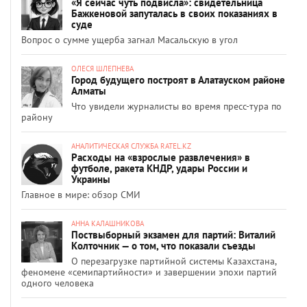
«Я сейчас чуть подвисла»: свидетельница
Бажкеновой запуталась в своих показаниях в
суде
Вопрос о сумме ущерба загнал Масальскую в угол
ОЛЕСЯ ШЛЕПНЕВА
Город будущего построят в Алатауском районе
Алматы
Что увидели журналисты во время пресс-тура по
району
АНАЛИТИЧЕСКАЯ СЛУЖБА RATEL.KZ
Расходы на «взрослые развлечения» в
футболе, ракета КНДР, удары России и
Украины
Главное в мире: обзор СМИ
АННА КАЛАШНИКОВА
Поствыборный экзамен для партий: Виталий
Колточник — о том, что показали съезды
О перезагрузке партийной системы Казахстана,
феномене «семипартийности» и завершении эпохи партий
одного человека