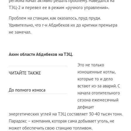
региона начал активно решать проблему. Наведался на
ТЭЦ-2 и перевел ее в режим «ручного управления».
Проблем на станции, как оказалось, пруд пруди.
Удивительно, что г-н Абдибеков их до критики премьера
не замечал.
Аким области Абдибеков на ТЭЦ.
Это не только
изношенные котлы,
ЧИТАЙТЕ ТАКЖЕ
которые то и дело
встают из-за аварий. С
До полного износа
начала отопительного
сезона ежемесячный
дефицит
энергетических углей на ТЭЦ составляет 30-40 тысяч тонн.
Парадокс – компания, которая сама добывает уголь, не
может обеспечить свою станцию топливом.