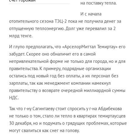
на поставку тепла.
И с начала
отопительного сезона ТЭЦ-2 пока не получила денег за
отпущенную теплоэнергию. Долг уже перевалил за 2
млрд тенге.
И глупо предполагать, что «АрселорМиттал Темиртау» его
забудет. Скорее оно обналичит его в самой
непривлекательной форме не только для города, но и для
правительства. К примеру, подрядные организации
остались под новый год без оплаты, а их персонал без
зарплаты, так как менеджмент компании намекнул
правительству о возврате очередной миллиардной суммы
НДС.
Так что г-ну Сагинтаеву стоит спросить у г-на Абдибекова
не только о том, стало ли тепло в квартирах темиртаусцев
30 декабря, но и подумать о грядущих проблемах, которые
могут свалиться как снег на голову.