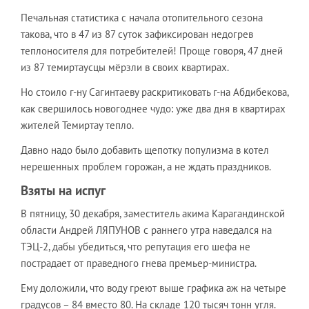
Печальная статистика с начала отопительного сезона
такова, что в 47 из 87 суток зафиксирован недогрев
теплоносителя для потребителей! Проще говоря, 47 дней
из 87 темиртаусцы мёрзли в своих квартирах.
Но стоило г-ну Сагинтаеву раскритиковать г-на Абдибекова,
как свершилось новогоднее чудо: уже два дня в квартирах
жителей Темиртау тепло.
Давно надо было добавить щепотку популизма в котел
нерешенных проблем горожан, а не ждать праздников.
Взяты на испуг
В пятницу, 30 декабря, заместитель акима Карагандинской
области Андрей ЛЯПУНОВ с раннего утра наведался на
ТЭЦ-2, дабы убедиться, что репутация его шефа не
пострадает от праведного гнева премьер-министра.
Ему доложили, что воду греют выше графика аж на четыре
градусов – 84 вместо 80. На складе 120 тысяч тонн угля.