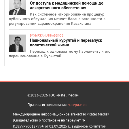
От доступа к медицинской помощи до
лекарственного обеспечения
Как системное игнорирование процедур
публичного обсуждения меняет баланс законности в
регулировании здравоохранения Казахстана
БАУЫРЖАН АЙНАБЕКОВ
Национальный курултай и перезапуск
политической жизни
Переход к однопалатному Парламенту и его
переименование в Құрылтай
©2013-2026 ТОО «Ratel Media»
Правила использования
материалов
Международное информационное агентство «Ratel Media»
(Свидетельство о постановке на переучёт №
KZ85VPY00127994, от 02.09.2025 г., выданное Комитетом