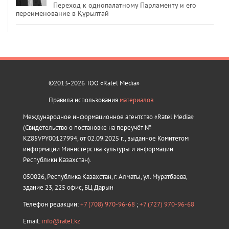
Переход к однопалатному Парламенту и его
переименование в Құрылтай
©2013-2026 ТОО «Ratel Media»
Правила использования
материалов
Международное информационное агентство «Ratel Media»
(Свидетельство о постановке на переучёт №
KZ85VPY00127994, от 02.09.2025 г., выданное Комитетом
информации Министерства культуры и информации
Республики Казахстан).
050026, Республика Казахстан, г. Алматы, ул. Муратбаева,
здание 23, 225 офис, БЦ Дарын
Телефон редакции:
+7 (708) 970-96-68
;
+7 (727) 970-96-68
Email:
info@ratel.kz