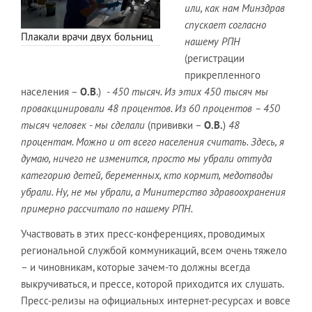
или, как нам Минздрав
спускает согласно
Плакали врачи двух больниц
нашему РПН
(регистрации
прикрепленного
населения –
О.В
.)
- 450 тысяч. Из этих 450 тысяч мы
провакцинировали 48 процентов. Из 60 процентов – 450
тысяч человек - мы сделали
(прививки –
О.В.
)
48
процентам. Можно и от всего населения считать. Здесь, я
думаю, ничего не изменится, просто мы убрали оттуда
категорию детей, беременных, кто кормит, медотводы
убрали. Ну, не мы убрали, а Минитерство здравоохранения
примерно рассчитало по нашему РПН.
Участвовать в этих пресс-конференциях, проводимых
региональной службой коммуникаций, всем очень тяжело
– и чиновникам, которые зачем-то должны всегда
выкручиваться, и прессе, которой приходится их слушать.
Пресс-релизы на официальных интернет-ресурсах и вовсе