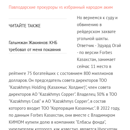
Павлодарские прокуроры vs избранный народом аким
Но вернемся к суду и
обвинению в
ЧИТАЙТЕ ТАКЖЕ
рейдерском захвате
угольной шахты.
Галымжан Жакиянов: КНБ
Ответчик - Эдуард Огай
требовал от меня покаяния
- по версии Forbes
Казахстан, занимает
сейчас 11 место в
рейтинге 75 богатейших с состоянием 800 миллионов
долларов. Он председатель совета директоров ТОО
"Кazakhmys Holding (Казахмыс Холдинг)", член совета
директоров АО "Kazakhmys Copper". Владелец 30% в ТОО
"Kazakhmys Coal" и АО "Kazakhmys Copper", в состав
которого входит ТОО "Корпорация Казахмыс". В 2022 году,
по данным Forbes Казахстан, они вместе с Владимиром
КИМОМ купили долю в компаниях "Елбасы фонда",
учредителем которого, как известно, является Нурсултан