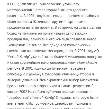
в СССР, начавшей с нуля освоение угольного
месторождения на территории бывшего ядерного
полигона. В 1991 году Кажегельдин перешел на работу в
облисполком, а Жакиянов с другими партнерами
продолжал начатые проекты. В то время, когда все делали
большие капиталы на приватизации действующих
предприятий, Галымжан и его команда создавали новое,
"ковырялись" в земле. Все доходы от коммерческих
сделок шли на освоение месторождения. В 2001 году АО
"Семей-Көмір" уже добывало более 4 миллионов тонн угля
и стало крупнейшим налогоплательщиком в Семейском
регионе. В 2001 году, когда Галымжан перешел в
оппозицию к режиму Назарбаева, стал инициатором и
лидером движения "Демократический выбор Казахстана",
против него и его сторонников начались репрессии. В
январе 2002 Назарбаев публично призвал силовиков
"разобраться" с "Семей-Көмір". Операция, в которую были
вовлечены КНБ, прокуратура, финансовая полиция и