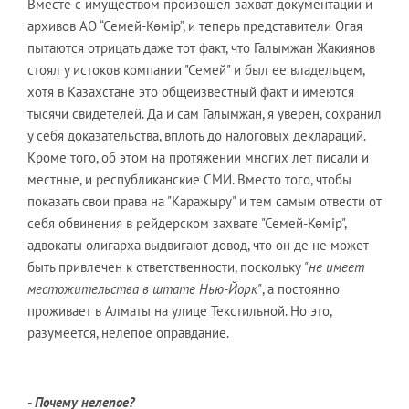
Вместе с имуществом произошел захват документации и
архивов АО “Семей-Көмір”, и теперь представители Огая
пытаются отрицать даже тот факт, что Галымжан Жакиянов
стоял у истоков компании "Семей" и был ее владельцем,
хотя в Казахстане это общеизвестный факт и имеются
тысячи свидетелей. Да и сам Галымжан, я уверен, сохранил
у себя доказательства, вплоть до налоговых деклараций.
Кроме того, об этом на протяжении многих лет писали и
местные, и республиканские СМИ. Вместо того, чтобы
показать свои права на "Каражыру" и тем самым отвести от
себя обвинения в рейдерском захвате "Семей-Көмір",
адвокаты олигарха выдвигают довод, что он де не может
быть привлечен к ответственности, поскольку
"не имеет
местожительства в штате Нью-Йорк"
, а постоянно
проживает в Алматы на улице Текстильной. Но это,
разумеется, нелепое оправдание.
- Почему нелепое?