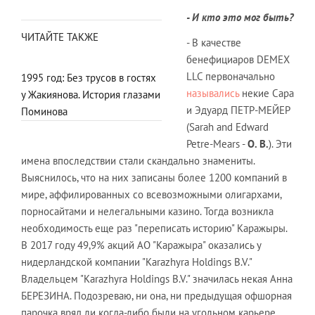
- И кто это мог быть?
ЧИТАЙТЕ ТАКЖЕ
- В качестве
бенефициаров DEMEX
LLC первоначально
1995 год: Без трусов в гостях
назывались
некие Сара
у Жакиянова. История глазами
и Эдуард ПЕТР-МЕЙЕР
Поминова
(Sarah and Edward
Petre-Mears -
О. В.
). Эти
имена впоследствии стали скандально знамениты.
Выяснилось, что на них записаны более 1200 компаний в
мире, аффилированных со всевозможными олигархами,
порносайтами и нелегальными казино. Тогда возникла
необходимость еще раз "переписать историю" Каражыры.
В 2017 году 49,9% акций АО "Каражыра" оказались у
нидерландской компании "Karazhyra Holdings B.V."
Владельцем "Karazhyra Holdings B.V." значилась некая Анна
БЕРЕЗИНА. Подозреваю, ни она, ни предыдущая офшорная
парочка вряд ли когда-либо были на угольном карьере