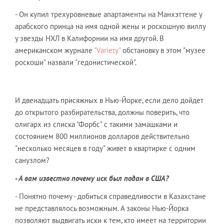
- Он купил трехуровневые апартаменты на Манхэттене у
арабского принца на имя одной жены и роскошную виллу
у звезды НХЛ в Калифорнии на имя другой. В
американском журнале
"Variety"
обстановку в этом "музее
роскоши" назвали "гедонистической".
И двенадцать присяжных в Нью-Йорке, если дело дойдет
до открытого разбирательства, должны поверить, что
олигарх из списка "Форбс" с такими замашками и
состоянием 800 миллионов долларов действительно
"несколько месяцев в году" живет в квартирке с одним
санузлом?
- А вам известно почему иск был подан в США?
- Понятно почему - добиться справедливости в Казахстане
не представлялось возможным. А законы Нью-Йорка
позволяют выдвигать иски к тем, кто имеет на территории