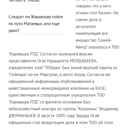
ЧИТАЙТЕ ТАКЖЕ
говорил, что у него
отняли этот бизнес. На
Следует ли Жакиянову пойти
самом деле в
по пути Матаевых, или еще
результате
рано?
манипуляций все
имущество "Семей-
Көмір" оказалось в ТОО
"Каражыра ЛТД". Согласно нынешней версии
представителя Огая Нурдаулета МОЛДАБАЕВА,
учредителем этой "ТООшки" был некий верткий парень из
"Сеймара", но не Маргулан, а некто Ануар. Согласно же
официальной информации, опубликованной в
инвестиционных меморандумах компании на KASE,
единственным и стопроцентным учредителем ТОО
"Каражыра ЛТД" со времени основания был
небезызвестный олигарх из группы "Казахмыс" Владимир
ДЖУМАНБАЕВ. В августе 2005 года Эдуард Огай
официально стал владельцем доли в этом ТОО, об этом