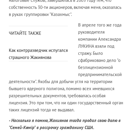
налоговые службы, завершилась в 2003 году тем, что
собственность 30-ти акционеров, включая меня, оказалась
в руках группировки "Казахмыс".
В апреле того же года
руководителя
ЧИТАЙТЕ ТАКЖЕ
компании Александра
ЛУКИНА взяли под
Как контрразведчик испугался
стражу. Было
страшного Жакиянова
сфабриковано дело "о
безлицензионной
предпринимательской
деятельности". Якобы для добычи угля на территории
бывшего ядерного полигона, помимо всех имевшихся
разрешительных документов, требовалась особая
лицензия. Это при том, что ни один государственный орган
таких лицензий тогда не выдавал.
- Насколько я помню, Жакиянов тогда продал свою долю в
"Семей-Көмір" в рассрочку гражданину США.