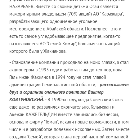
НАЗАРБАЕВ. Вместе со своими детьми Огай является
мажоритарным владельцем (70 % акций) АО "Каражыра",
разрабатывающего одноименное угольное
месторождение в Абайской области. Последнее - это и
есть то самое угледобывающее предприятие, когда-то
называвшееся АО “Семей-Комир”, большая часть акций
которого была у Жакиянова.
- Становление компании проходило на моих глазах, я стал
акционером в 1993 году и работал там до тех пор, пока
Галымжан Жакиянов в 1994 году не стал главой
администрации Семипалатинской области,
- рассказывает
друг и соратник опального политика Виктор
КОВТУНОВСКИЙ.
- В 1990-м году, когда Советский Союз
еще даже не развалился окончательно, Галымжан и
Акежан КАЖЕГЕЛЬДИН вместе занимались бизнесом,
основали фирму "Томан", искали новые возможности, в том
числе и в разработке полезных ископаемых. Затем вместе
создали "Семей", которая стала первой частной компанией