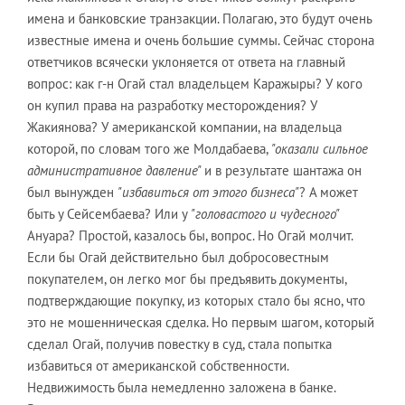
имена и банковские транзакции. Полагаю, это будут очень
известные имена и очень большие суммы. Сейчас сторона
ответчиков всячески уклоняется от ответа на главный
вопрос: как г-н Огай стал владельцем Каражыры? У кого
он купил права на разработку месторождения? У
Жакиянова? У американской компании, на владельца
которой, по словам того же Молдабаева,
"оказали сильное
административное давление"
и в результате шантажа он
был вынужден
"избавиться от этого бизнеса"
? А может
быть у Сейсембаева? Или у
"головастого и чудесного"
Ануара? Простой, казалось бы, вопрос. Но Огай молчит.
Если бы Огай действительно был добросовестным
покупателем, он легко мог бы предъявить документы,
подтверждающие покупку, из которых стало бы ясно, что
это не мошенническая сделка. Но первым шагом, который
сделал Огай, получив повестку в суд, стала попытка
избавиться от американской собственности.
Недвижимость была немедленно заложена в банке.