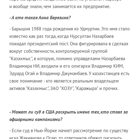
и вообще знали, чем занимается их предприятие.
- А кто такая Анна Березина?
- Барышня 1988 года рождения из Удмуртии. Это имя стало
известно как раз тогда, когда Нурсултан Назарбаев
покидал президентский пост. Она фигурировала в сделках
вокруг собственности, контролируемой группой
"Казахмыс", в которую, помимо управделами Назарбаева
Владимира НИ, входили и его олигархи Владимир КИМ,
Эдуард Огай и Владимир Джуманбаев. У казахстанцев есть
свое понимание - кто является реальным владельцем
активов "Казахмыс", ЗАО "ХОЗУ", "Каражыра" и прочих.
- Может ли суд в США раскрыть имена тех, кто стоял за
офшорными компаниями?
- Если суд в Нью-Йорке начнет рассмотрение по существу
иска Жакиянова к Огаю, то ответчиков обяжут раскрыть