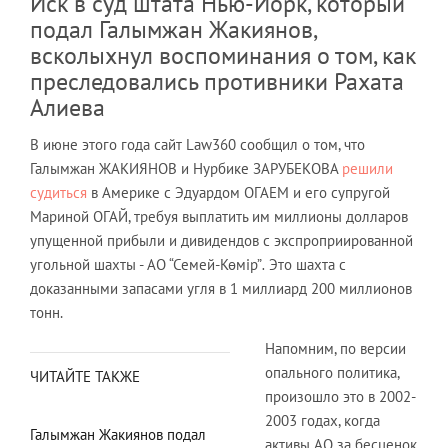
Иск в суд штата Нью-Йорк, который
подал Галымжан Жакиянов,
всколыхнул воспоминания о том, как
преследовались противники Рахата
Алиева
В июне этого года сайт Law360 сообщил о том, что
Галымжан ЖАКИЯНОВ и Нурбике ЗАРУБЕКОВА
решили
судиться
в Америке с Эдуардом ОГАЕМ и его супругой
Мариной ОГАЙ, требуя выплатить им миллионы долларов
упущенной прибыли и дивидендов с экспроприированной
угольной шахты - АО “Семей-Көмір”
.
Это шахта с
доказанными запасами угля в 1 миллиард 200 миллионов
тонн.
Напомним, по версии
опального политика,
ЧИТАЙТЕ ТАКЖЕ
произошло это в 2002-
2003 годах, когда
Галымжан Жакиянов подал
активы АО за бесценок