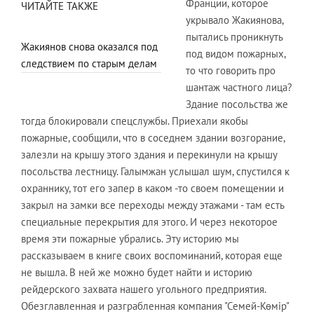
Франции, которое
ЧИТАЙТЕ ТАКЖЕ
укрывало Жакиянова,
пытались проникнуть
Жакиянов снова оказался под
под видом пожарных,
следствием по старым делам
то что говорить про
шантаж частного лица?
Здание посольства же
тогда блокировали спецслужбы. Приехали якобы
пожарные, сообщили, что в соседнем здании возгорание,
залезли на крышу этого здания и перекинули на крышу
посольства лестницу. Галымжан услышал шум, спустился к
охраннику, тот его запер в каком -то своем помещении и
закрыл на замки все переходы между этажами - там есть
специальные перекрытия для этого. И через некоторое
время эти пожарные убрались. Эту историю мы
рассказываем в книге своих воспоминаний, которая еще
не вышла. В ней же можно будет найти и историю
рейдерского захвата нашего угольного предприятия.
Обезглавленная и разграбленная компания "Семей-Көмір"