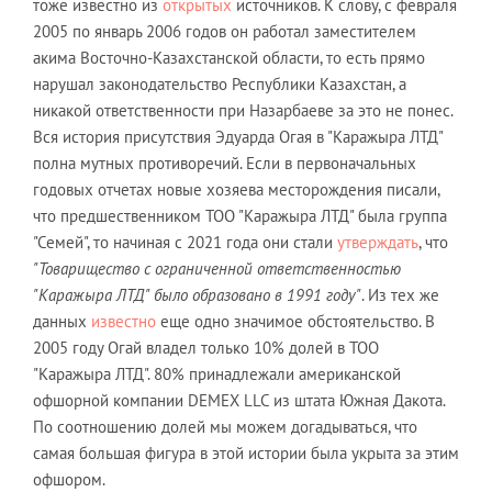
тоже известно из
открытых
источников. К слову, с февраля
2005 по январь 2006 годов он работал заместителем
акима Восточно-Казахстанской области, то есть прямо
нарушал законодательство Республики Казахстан, а
никакой ответственности при Назарбаеве за это не понес.
Вся история присутствия Эдуарда Огая в "Каражыра ЛТД"
полна мутных противоречий. Если в первоначальных
годовых отчетах новые хозяева месторождения писали,
что предшественником ТОО "Каражыра ЛТД" была группа
"Семей", то начиная с 2021 года они стали
утверждать
, что
"Товарищество с ограниченной ответственностью
"Каражыра ЛТД" было образовано в 1991 году"
. Из тех же
данных
известно
еще одно значимое обстоятельство. В
2005 году Огай владел только 10% долей в ТОО
"Каражыра ЛТД". 80% принадлежали американской
офшорной компании DEMEX LLC из штата Южная Дакота.
По соотношению долей мы можем догадываться, что
самая большая фигура в этой истории была укрыта за этим
офшором.