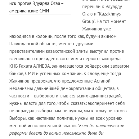
иск против Эдуарда Огая –
перешли к Эдуарду
американские СМИ
Огаю и “Kazakhmys
Group”. На тот момент
Жакиянов уже
находился в колонии, после того как, будучи акимом
Павлодарской области, вместе с другими
представителями казахстанской элиты выступил против
всесильного президентского зятя и первого зампреда
КНБ Рахата АЛИЕВА, занимавшегося рейдерским захватом
банков, СМИ и успешных компаний. К слову, еще тогда
Жакиянов предрекал, что предложенные Астаной
механизмы дальнейшей демократизации общества, в
частности – выборности глав сельских администраций,
нужны власти для того, чтобы сказать: эксперимент себя
не оправдал, выборы нам не нужны, мы к этому не готовы.
Выборы, как настаивал политик, нужны на всех уровнях
местной исполнительной власти.
"Если бы политические
реформы довели до конца, невозможно было бы