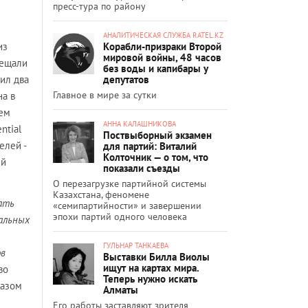
пресс-тура по району
АНАЛИТИЧЕСКАЯ СЛУЖБА RATEL.KZ
Корабли-призраки Второй
из
мировой войны, 48 часов
бещали
без воды и капибары у
депутатов
ил два
Главное в мире за сутки
на в
лем
АННА КАЛАШНИКОВА
ntial
Поствыборный экзамен
елей -
для партий: Виталий
Колточник — о том, что
ый
показали съезды
О перезагрузке партийной системы
Казахстана, феномене
ать
«семипартийности» и завершении
эпохи партий одного человека
альных
ГУЛЬНАР ТАНКАЕВА
ов
Выставки Билла Виолы
ищут на картах мира.
во
Теперь нужно искать
разом
Алматы
Его работы заставляют зрителя