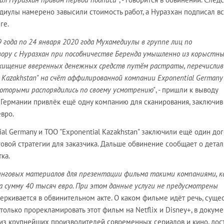
диулы намерено завысили стоимость работ, а Нуразхан подписал в
ге.
9 года по 24 января 2020 года Мухамедиулы в группе лиц по
вору с Нуразхан при пособничестве Беренда умышленно из корыстн
хищение вверенных денежных средств путём растраты, перечислив
l Kazakhstan" на счёт аффилированной компании
Exponential Germany
которыми распорядились по своему усмотрению"
, - пришли к выводу
в Германии привлёк ещё одну компанию для сканирования, заключив
евро.
al Germany и ТОО "Exponential Kazakhstan" заключили ещё один до
овой стратегии для заказчика. Дальше обвинение сообщает о детал
тка.
нговых материалов для презентации фильма такими компаниями, к
., на сумму 40 тысяч евро. При этом данные услуги не предусмотрены
дчеркивается в обвинительном акте. О каком фильме идёт речь, суще
 только прорекламировать этот фильм на Netflix и Disney+, в докуме
ин из крупнейших производителей современных сериалов и кино, дос