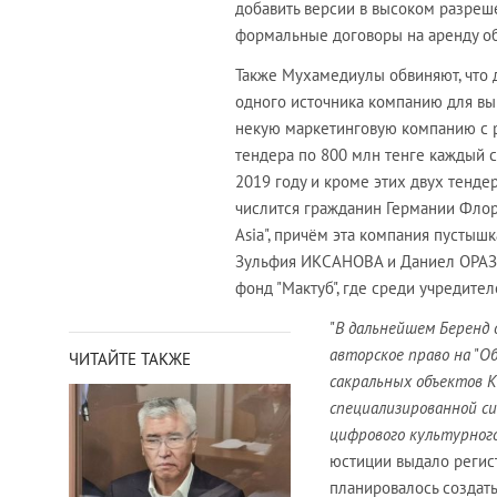
добавить версии в высоком разреше
формальные договоры на аренду о
Также Мухамедиулы обвиняют, что 
одного источника компанию для вы
некую маркетинговую компанию с 
тендера по 800 млн тенге каждый с
2019 году и кроме этих двух тенде
числится гражданин Германии Флори
Asia", причём эта компания пустыш
Зульфия ИКСАНОВА и Даниел ОРАЗБЕ
фонд "Мактуб", где среди учредит
"
В дальнейшем Беренд 
авторское право на
"
Об
ЧИТАЙТЕ ТАКЖЕ
сакральных объектов К
специализированной си
цифрового культурного
юстиции выдало регис
планировалось создат