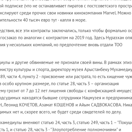
й подписке (что не останавливает пиратов с постсоветского простра
ранслируют среди прочих свои новинки кинокомпания Marvel. Можно
ительности 40 тысяч евро тут - капля в море.
едствия, все эти контракты заключались, только чтобы формально о
госзаказ по аналогии с контрактом на 2019 год. Здесь Нуразхан опя
я у нескольких компаний, но предпочтение вновь отдали ТОО
иулы и другие обвиняемые не признали своей вины. В рамках эпиз
истру культуры и спорта, директору музея Арыстанбеку Мухамеди
9, части 4, пункту 2 - присвоение или растрата, то есть хищение чу
 особо крупном размере, по статье 28, часть 3 – организация
му грозит от 7 до 12 лет лишения свободы с конфискацией имущест
дсудимых находятся бывшие сотрудники Нацмузея и предпринима
Н, Леонид КОЧЕТОВ, Азамат КОШЕНОВ и Айым САДВОКАСОВА. Ник
имых нет и, скорее всего, не будет среди свидетелей по делу.
амедиулы вменяют статью 24, часть 3, статью 249, часть 1 – "Покуш
асть 1, и статью 28, часть 3 - "Злоупотребление полномочиями" и