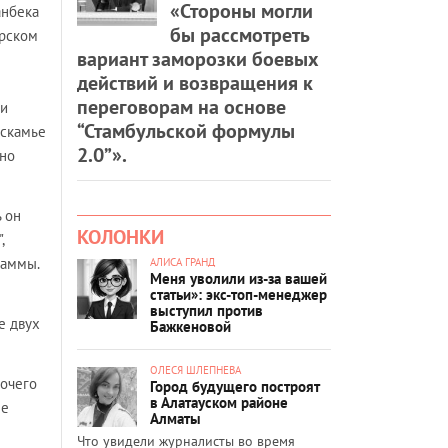
«Стороны могли
анбека
бы рассмотреть
ерском
вариант заморозки боевых
действий и возвращения к
переговорам на основе
ли
“Стамбульской формулы
 скамье
2.0”».
 но
 он
КОЛОНКИ
,
раммы.
АЛИСА ГРАНД
Меня уволили из-за вашей
статьи»: экс-топ-менеджер
выступил против
е двух
Бажкеновой
ОЛЕСЯ ШЛЕПНЕВА
рочего
Город будущего построят
в Алатауском районе
зе
Алматы
Что увидели журналисты во время