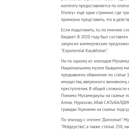
контенту предоставляется по платно
Disney+ ещё один стриминг, где т
примерно представить, что в действ
Если подытожить, то, по мнению сл
бюджет. В 2020 году был составлен 
запросил коммерческие предложени
"Exponential Kazakhstan".
Ни по одному из эпизодов Мухамед
Национальному музею бывшему мин
предъявлено обвинение по статье 18
имущества, вверенного виновному, в
преступления. В общей сложности е
Помимо Мухамедиулы на скамье по
Алмас Нуразхан, Абай САТЫБАЛДИ
граждан Германии на скамье подсуд
По эпизоду с отелем "Дипломат" Мух
"Рейдерство", а также статью 250, ч