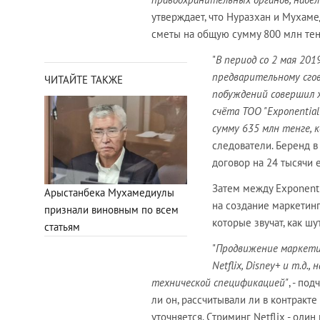
утверждает, что Нуразхан и Мухаме
сметы на общую сумму 800 млн тен
"
В период со 2 мая 201
предварительному сго
ЧИТАЙТЕ ТАКЖЕ
побуждений совершил 
счёта ТОО "Exponentia
сумму 635 млн тенге, 
следователи. Беренд 
договор на 24 тысячи 
Затем между Exponenti
Арыстанбека Мухамедиулы
на создание маркетинг
признали виновным по всем
которые звучат, как шу
статьям
"
Продвижение маркети
Netflix, Disney+ и т.д
технической спецификацией"
, - по
ли он, рассчитывали ли в контракте
уточняется. Стриминг Netflix - од