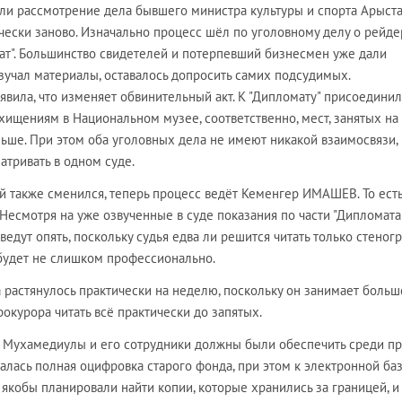
али рассмотрение дела бывшего министра культуры и спорта Арыст
ки заново. Изначально процесс шёл по уголовному делу о рейд
ат". Большинство свидетелей и потерпевший бизнесмен уже дали
изучал материалы, оставалось допросить самих подсудимых.
явила, что изменяет обвинительный акт. К "Дипломату" присоедини
ищениям в Национальном музее, соответственно, мест, занятых на
ьше. При этом оба уголовных дела не имеют никакой взаимосвязи,
тривать в одном суде.
 также сменился, теперь процесс ведёт Кеменгер ИМАШЕВ. То есть
 Несмотря на уже озвученные в суде показания по части "Дипломата"
ведут опять, поскольку судья едва ли решится читать только стеног
 будет не слишком профессионально.
 растянулось практически на неделю, поскольку он занимает больш
рокурора читать всё практически до запятых.
е Мухамедиулы и его сотрудники должны были обеспечить среди п
лась полная оцифровка старого фонда, при этом к электронной ба
 якобы планировали найти копии, которые хранились за границей, и