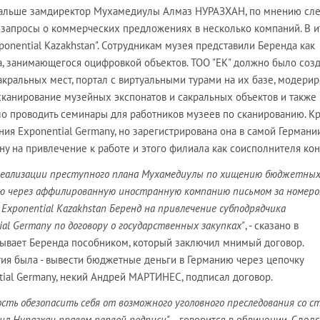
альше замдиректор Мухамедиулы Алмаз НУРАЗХАН, по мнению сле
запросы о коммерческих предложениях в несколько компаний. В и
onential Kazakhstan". Сотрудникам музея представили Беренда как
, занимающегося оцифровкой объектов. ТОО "EK" должно было созд
кральных мест, портал с виртуальными турами на их базе, модерир
 сканирование музейных экспонатов и сакральных объектов и также
ыло проводить семинары для работников музеев по сканированию. К
ния Exponential Germany, но зарегистрирована она в самой Германии
у на привлечение к работе и этого филиала как соисполнителя кон
ю реализации преступного плана Мухамедиулы по хищению бюджетны
ию через аффилированную иностранную компанию письмом за номер
Exponential Kazakhstan Беренд на привлечение субподрядчика
al Germany по договору о государственных закупках"
, - сказано в
зывает Беренда пособником, который заключил мнимый договор.
тия была - вывести бюджетные деньги в Германию через цепочку
tial Germany, некий Андрей МАРТИНЕС, подписал договор.
сть обезопасить себя от возможного уголовного преследования со с
ил Нуразхан правом первой подписи"
, - говорится в обвинении. След