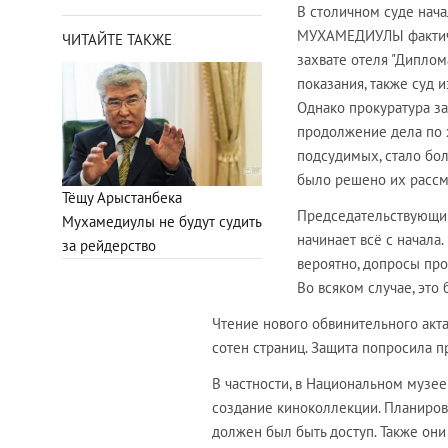
В столичном суде нач
МУХАМЕДИУЛЫ фактичес
ЧИТАЙТЕ ТАКЖЕ
захвате отеля "Диплом
показания, также суд 
Однако прокуратура за
продолжение дела по х
подсудимых, стало бол
было решено их рассма
Тёщу Арыстанбека
Председательствующий
Мухамедиулы не будут судить
начинает всё с начала.
за рейдерство
вероятно, допросы про
Во всяком случае, это
Чтение нового обвинительного акта
сотен страниц. Защита попросила п
В частности, в Национальном музе
создание киноколлекции. Планирова
должен был быть доступ. Также они