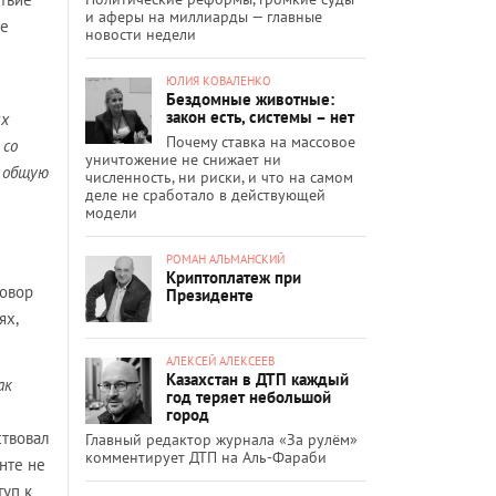
и аферы на миллиарды — главные
се
новости недели
ЮЛИЯ КОВАЛЕНКО
Бездомные животные:
закон есть, системы – нет
ых
Почему ставка на массовое
 со
уничтожение не снижает ни
общую
численность, ни риски, и что на самом
деле не сработало в действующей
модели
РОМАН АЛЬМАНСКИЙ
Криптоплатеж при
говор
Президенте
ях,
АЛЕКСЕЙ АЛЕКСЕЕВ
Казахстан в ДТП каждый
ак
год теряет небольшой
город
ствовал
Главный редактор журнала «За рулём»
комментирует ДТП на Аль-Фараби
нте не
туп к