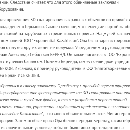
нии. Следствие считает, что для этого обвиняемые заключали
борудования.
для проведения 3D-сканирования сакральных объектов он привлёк 
вода денег в Германию. Самое смешное, что немецкие партнёры о
рекламой на зарубежных стриминговых сервисах. Нацмузей заключ
 компанией ТОО "Exponential Kazakhstan". Она была зарегистрирова
ров от музея других денег не получала. Учредителем и руководите
ан Александр Себастьян БЕРЕНД. Он также числится в ТОО "Expone
ка с нулевым балансом. Помимо Беренда, там есть ещё двое учредит
КОВ. Иксанова, к примеру, руководитель в ОФ "Благотворительн
елей Ерлан ИСЕКЕШЕВ.
обратился к своему знакомому Оразбекову с просьбой зарегистриров
щегосударственное фотограмметрическое 3D-сканирование национ
азахстана и музейных фондов, а также разработка перспективной
стемы хранения, управления и публичного представления экспонат
 наследия Казахстана"
, - сказано в обвинительном акте. Министерст
трацию. Затем особые права Оразбеков передал Беренду, таким об
ь исключительные условия, чтобы не было иных претендентов на