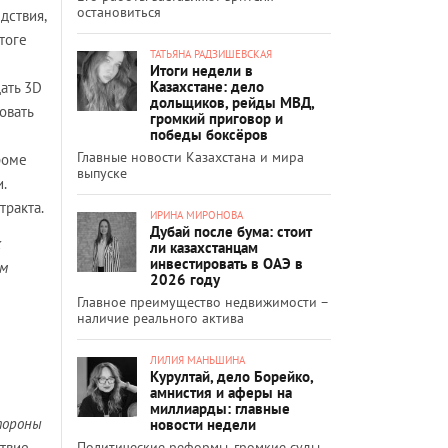
остановиться
дствия,
тоге
ТАТЬЯНА РАДЗИШЕВСКАЯ
Итоги недели в
Казахстане: дело
ать 3D
дольщиков, рейды МВД,
овать
громкий приговор и
победы боксёров
Главные новости Казахстана и мира
роме
выпуске
.
тракта.
ИРИНА МИРОНОВА
Дубай после бума: стоит
х
ли казахстанцам
инвестировать в ОАЭ в
ом
2026 году
Главное преимущество недвижимости –
наличие реального актива
ЛИЛИЯ МАНЬШИНА
Курултай, дело Борейко,
амнистия и аферы на
миллиарды: главные
тороны
новости недели
Политические реформы, громкие суды
ствие