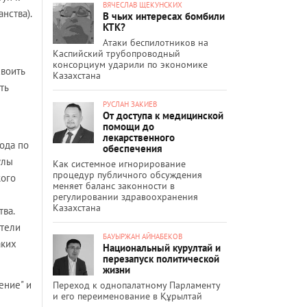
ВЯЧЕСЛАВ ЩЕКУНСКИХ
нства).
В чьих интересах бомбили
КТК?
Атаки беспилотников на
Каспийский трубопроводный
консорциум ударили по экономике
своить
Казахстана
ть
РУСЛАН ЗАКИЕВ
От доступа к медицинской
помощи до
лекарственного
ода по
обеспечения
улы
Как системное игнорирование
процедур публичного обсуждения
жого
меняет баланс законности в
регулировании здравоохранения
Казахстана
ва.
тели
БАУЫРЖАН АЙНАБЕКОВ
аких
Национальный курултай и
перезапуск политической
жизни
ение" и
Переход к однопалатному Парламенту
и его переименование в Құрылтай