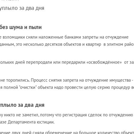
уплыло за два дня
без шума и пыли
 взломщики сняли наложенные банками запреты на отчуждение
анным, это несколько десятков объектов и квартир в элитном рай
скольких дней перепродали или передарили «освобождённое» от за
, не торопились. Процесс снятия запрета на отчуждение имущества -
я полной "очистки" объекта надо провести целую серию процедур в
плыло за два дня
у никто не заметил, потому что регистрация сделок по отчуждению
базе Департамента юстиции.
ечение двух дней сняли обременение на большое количество объек