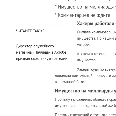
* Имущество на миллиарды 
* Комментариев не ждите
Хакеры работали 
ЧИТАЙТЕ ТАКЖЕ
Сначала компьютерные
имущества. По нашим д
Актобе.
Директор оружейного
магазина «Паллада» в Актобе
А затем в течение не
признал свою вину в трагедии
имущество.
Хакеры, судя по всему
довольно длительный процесс, и дл
взломанной базе.
Имущество на миллиарды у
Пропажу заложенных объектов сраз
имущества производится в той же 
Поэтому извещений о том, что в т