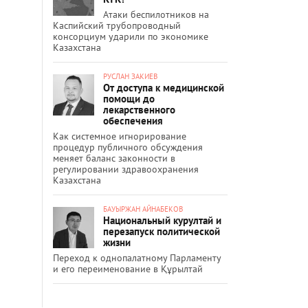
Атаки беспилотников на
Каспийский трубопроводный
консорциум ударили по экономике
Казахстана
РУСЛАН ЗАКИЕВ
От доступа к медицинской
помощи до
лекарственного
обеспечения
Как системное игнорирование
процедур публичного обсуждения
меняет баланс законности в
регулировании здравоохранения
Казахстана
БАУЫРЖАН АЙНАБЕКОВ
Национальный курултай и
перезапуск политической
жизни
Переход к однопалатному Парламенту
и его переименование в Құрылтай