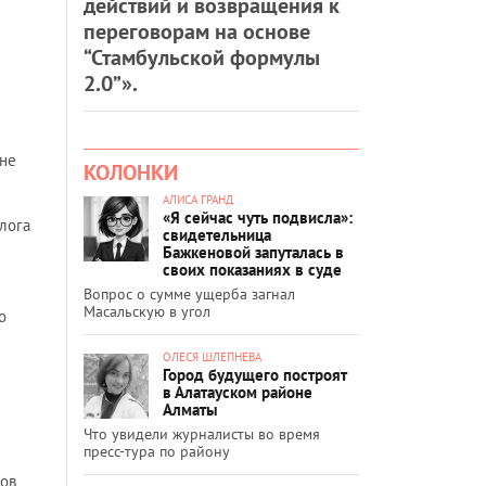
действий и возвращения к
переговорам на основе
“Стамбульской формулы
2.0”».
оне
КОЛОНКИ
АЛИСА ГРАНД
«Я сейчас чуть подвисла»:
лога
свидетельница
Бажкеновой запуталась в
своих показаниях в суде
Вопрос о сумме ущерба загнал
Масальскую в угол
о
ОЛЕСЯ ШЛЕПНЕВА
Город будущего построят
в Алатауском районе
Алматы
Что увидели журналисты во время
пресс-тура по району
тов