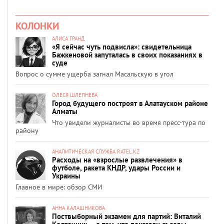
КОЛОНКИ
АЛИСА ГРАНД
«Я сейчас чуть подвисла»: свидетельница
Бажкеновой запуталась в своих показаниях в
суде
Вопрос о сумме ущерба загнал Масальскую в угол
ОЛЕСЯ ШЛЕПНЕВА
Город будущего построят в Алатауском районе
Алматы
Что увидели журналисты во время пресс-тура по
району
АНАЛИТИЧЕСКАЯ СЛУЖБА RATEL.KZ
Расходы на «взрослые развлечения» в
футболе, ракета КНДР, удары России и
Украины
Главное в мире: обзор СМИ
АННА КАЛАШНИКОВА
Поствыборный экзамен для партий: Виталий