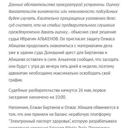
Данные обстоятельства прокуратурой устранены. Оценку
доказательств виновности или невиновности подсудимых
будем изучать. Касательно прекращения уголовного дела:
суд считает, что на стадии предварительного слушания
преждевременно давать оценку
, - объяснил своё решение
судья Ибрагим АЛЬКЕНОВ. Он пригласил защиту Олжаса
Абишева продолжить знакомиться с материалами дела
уже в здании суда. Домашний арест для Биртанова и
Абишева оставлен в силе. Алькенов сообщил, что заседать
они будут с утра до вечера пять дней в неделю, поэтому
адвокатам необходимо максимально освободить свой
график.
Судебные разбирательства начнутся 26 мая, первое
заседание назначено на 10:00.
Напомним, Елжан Биртанов и Олжас Абишев обвиняются в
том, что они приняли на баланс нерабочую платформу
"Электронный паспорт здоровья", которую разрабатывала
хорватская компания Ericsson Nikola Tesla. Программа