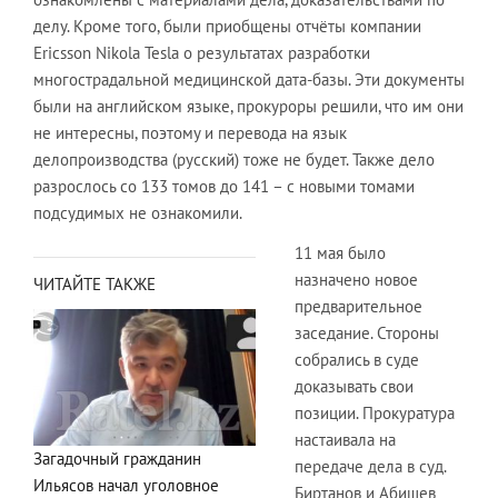
делу. Кроме того, были приобщены отчёты компании
Ericsson Nikola Tesla о результатах разработки
многострадальной медицинской дата-базы. Эти документы
были на английском языке, прокуроры решили, что им они
не интересны, поэтому и перевода на язык
делопроизводства (русский) тоже не будет. Также дело
разрослось со 133 томов до 141 – с новыми томами
подсудимых не ознакомили.
11 мая было
назначено новое
ЧИТАЙТЕ ТАКЖЕ
предварительное
заседание. Стороны
собрались в суде
доказывать свои
позиции. Прокуратура
настаивала на
Загадочный гражданин
передаче дела в суд.
Ильясов начал уголовное
Биртанов и Абишев