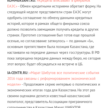
KOMMERSANT.RU:
«Кредиты вписывают в финрынок
ЕАЭС»
- Обмен кредитными историями обретает форму. На
следующей неделе представители стран ЕАЭС могут
одобрить соглашение по обмену данными кредитных
историй, которое в рамках общего финрынка союза
должно позволить заемщикам получать кредиты в других
странах. Прототип соглашения был готов еще прошлой
осенью, но согласование затянулось — по данным «Ъ»,
основным препятствием была позиция Казахстана, где
настаивали на передаче данных через госструктуры. В РФ
пока запрещена передача данных между бюро, но сегодня
этот вопрос будет обсуждаться на встрече в ЦБ.
IA-CENTR.RU:
«Марат Шибутов: все политические события
2016 года связаны с реформированием экономической
модели»
- Продолжаем серию интервью о политических и
экономических итогах года для Казахстана. На этот раз
своими оценками делится известный казахстанский
политолог, представитель Ассоциации приграничного
сотрудничества в Казахстане Марат ШИБУТОВ.