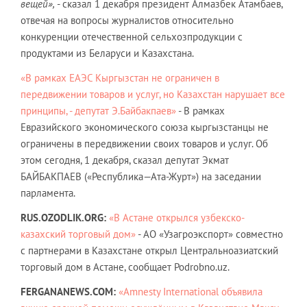
вещей»,
- сказал 1 декабря президент Алмазбек Атамбаев,
отвечая на вопросы журналистов относительно
конкуренции отечественной сельхозпродукции с
продуктами из Беларуси и Казахстана.
«В рамках ЕАЭС Кыргызстан не ограничен в
передвижении товаров и услуг, но Казахстан нарушает все
принципы, - депутат Э.Байбакпаев»
- В рамках
Евразийского экономического союза кыргызстанцы не
ограничены в передвижении своих товаров и услуг. Об
этом сегодня, 1 декабря, сказал депутат Экмат
БАЙБАКПАЕВ («Республика—Ата-Журт») на заседании
парламента.
RUS.OZODLIK.ORG:
«В Астане открылся узбекско-
казахский торговый дом»
- АО «Узагроэкспорт» совместно
с партнерами в Казахстане открыл Центральноазиатский
торговый дом в Астане, сообщает Podrobno.uz.
FERGANANEWS.COM:
«Amnesty International объявила