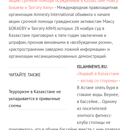
акцию срочной помощи осуждённым в Казахстане Максу
Бокаеву и Талгату Аяну»
- Международная правозащитная
организация Amnesty International объявила о начале
акции срочной помощи гражданским активистам Максу
БОКАЕВУ и Талгату АЯНУ, которых 28 ноября суд в
Казахстане приговорил к пяти годам заключения и
штрафам, признав виновными в «возбуждении розни»,
«распространении заведомо ложной информации» и
организации несанкционированных демонстраций.
ISLAMNEWS.RU:
«Хиджаб в Казахстане
ЧИТАЙТЕ ТАКЖЕ
– взгляд со стороны»
-
В Астане опять буря в
Терроризм в Казахстане не
стакане воды. Вернее,
укладывается в привычные
в бассейне… Одному
схемы
из посетителей
элитного фитнесс-
клуба столицы не
понравилось, что в общем бассейне вместе с ним плавала